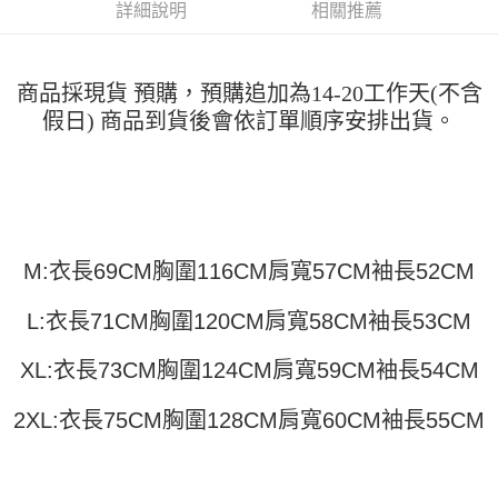
運送方式
消。如遇「轉專審核」未通過狀況，表示未達大哥付你分期系統評分，恕無
詳細說明
相關推薦
２．便利：只要手機號碼，簡訊認證，即可結帳。
法說明評估內容。
３．安心：先確認商品／服務後，再付款。
全家取貨付款
【繳款方式說明】
1.分期款項不併入電信帳單，「大哥付你分期」於每月結算日後寄送繳費提
每筆NT$45
【「AFTEE先享後付」結帳流程】
醒簡訊。
商品採現貨 預購，預購追加為14-20工作天(不含
１．於結帳方式選擇「AFTEE先享後付」後，將跳轉至「AFTEE先享後付」
2.透過簡訊連結打開帳單後，可選擇「超商條碼／台灣大直營門市／銀行轉
付款 後全家取貨
假日) 商品到貨後會依訂單順序安排出貨。
結帳頁面，進行簡訊認證並確認金額後，即可完成結帳。
帳／街口支付／iPASS MONEY」等通路繳費。
２．訂單成立數日內，您將收到繳費通知簡訊。
每筆NT$45
３．收到繳費通知簡訊後14天內，點擊此簡訊中的連結，可透過四大超商／
【注意事項】
ATM／網路銀行／等多元方式進行付款，方視為交易完成。
7-11取貨付款
1.本服務係由「台灣大哥大股份有限公司」（以下簡稱本公司）所提供，讓
※ 請注意：結帳手續完成當下不需立刻繳費，但若您需要取消訂單，請聯絡
用戶於交易時，得透過本服務購買商品或服務，並由商店將買賣／分期付款
每筆NT$45，滿NT$499(含以上)免運費
購買商品的店家。未經商家同意取消之訂單仍視為有效，需透過AFTEE先享
買賣價金債權讓與本公司後，依約使用本公司帳單繳交帳款。
後付繳納相關費用。
2.基於同意付款使用「大哥付你分期」之契約關係目的，商店將以您的個人
付款 後7-11取貨
※ 交易是否成功請以「AFTEE先享後付 」之結帳頁面顯示為準，若有關於
M:衣長69CM胸圍116CM肩寬57CM袖長52CM
資料（包含姓名、電話或地址）提供予台灣大哥大進項蒐集、處理及利用，
是否繳費成功／繳費後需取消欲退款等相關疑問，請聯繫「AFTEE先享後付
每筆NT$45，滿NT$499(含以上)免運費
由本公司與您本人進行分期帳單所需資料之確認、核對及更正。
客戶支援中心」
https://netprotections.freshdesk.com/support/home
3.完整用戶服務條款，請詳閱以下連結：
https://oppay.tw/userRule
L:衣長71CM胸圍120CM肩寬58CM袖長53CM
宅配
【注意事項】
１．透過由恩沛科技股份有限公司提供之「AFTEE先享後付」服務完成之交
每筆NT$70，滿NT$499(含以上)免運費
XL:衣長73CM胸圍124CM肩寬59CM袖長54CM
易，需依本服務之必要範圍內提供個人資料，並將交易相關給付款項請求債
權轉讓予恩沛科技股份有限公司。
2XL:衣長75CM胸圍128CM肩寬60CM袖長55CM
２．關於個人資料處理事宜，請瀏覽以下網址：
https://aftee.tw/terms/#terms3
３．未成年的使用者請事先徵得法定代理人或監護人之同意方可使用
「AFTEE先享後付」，若未經同意申辦者引起之損失，本公司不負相關責