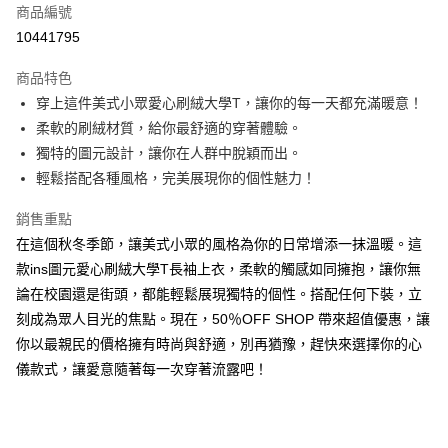
商品編號
超商取貨付款
10441795
LINE Pay
商品特色
Apple Pay
穿上這件美式小眾愛心刷絨大學T，讓你的每一天都充滿暖意！
柔軟的刷絨材質，給你最舒適的穿著體驗。
街口支付
獨特的圖元設計，讓你在人群中脫穎而出。
悠遊付
輕鬆搭配各種風格，完美展現你的個性魅力！
Google Pay
銷售重點
在這個秋冬季節，讓美式小眾的風格為你的日常增添一抹溫暖。這
全盈+PAY
款ins圖元愛心刷絨大學T長袖上衣，柔軟的觸感如同擁抱，讓你無
大哥付你分期
論在校園還是街頭，都能輕鬆展現獨特的個性。搭配任何下裝，立
相關說明
刻成為眾人目光的焦點。現在，50％OFF SHOP 帶來超值優惠，讓
【大哥付你分期使用說明】
你以最親民的價格擁有時尚與舒適，別再猶豫，趕快來選擇你的心
AFTEE先享後付
1.本服務由台灣大哥大提供，台灣大哥大用戶可立即使用無須另外申請。
2.付款方式選擇「大哥付你分期」，訂單成立後會自動跳轉到大哥付的交易
儀款式，讓愛意隨著每一次穿著流露吧！
相關說明
流程，驗證手機門號後，選擇欲分期的期數、繳款截止日，確認付款後即完
【關於「AFTEE先享後付」】
成交易。
ATM付款
AFTEE先享後付是「在收到商品之後才付款」的支付方式。 讓您購物簡單
3.實際核准額度、可分期數及費用金額請依後續交易確認頁面所載為準。
便利好安心！
4.訂單成立30分鐘內，如未前往確認交易或遇審核未通過，訂單將自動取
１．簡單：不需註冊會員、不需綁卡、不需儲值。