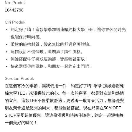
No. Produk
Pengambilan di Kedai Serbaneka
10442798
LINE Pay
Ciri Produk
Apple Pay
約定好了唷！這款擊拳加絨連帽純棉大學TEE，讓你在休閒時光
也能保持時尚感。
JKOPAY
柔軟的純棉材質，帶來無比的舒適穿著體驗。
Easy Wallet
連帽設計不僅保暖，還增添了隨性風格。
無論搭配牛仔褲或運動褲，皆能輕鬆駕馭！
Google Pay
快來選擇你的風格，和朋友一起約定出門吧！
Plus PAY
Sorotan Produk
OP Pay Later
在這個寒冷的季節，讓我們用一件「約定好了唷! 擊拳 加絨連帽純
Deskripsi
棉大學TEE」來溫暖彼此的心。每一次的穿著，都是對友誼和熱情
[Terma Penggunaan untuk OP Pay Later]
AFTEE
的宣言。這款TEE不僅柔軟舒適，更透著一股青春活力，無論是與
Perkhidmatan ini disediakan oleh Taiwan Mobile dan tersedia untuk
Deskripsi
朋友聚會還是悠閒的周末，都能輕鬆搭配。現在只需在50％OFF
pengguna Taiwan Mobile tanpa memerlukan permohonan tambahan.
Pertama, Mengenai Perkhidmatan AFTEE Beli Sekarang Bayar Kemudian
SHOP享受超值優惠，讓這份溫暖和時尚伴隨你，約定一起迎接每
Pemindahan ATM
1. Dengan memilih AFTEE sebagai kaedah pembayaran, mesej
Jika anda memilih OP Pay Later sebagai kaedah pembayaran, sistem
一個美好的瞬間！
pengesahan AFTEE akan muncul.
akan mengarahkan anda secara automatik ke proses transaksi OP Pay
2. Anda boleh meneruskan pembayaran selepas pengesahan SMS.
Pilihan Penghantaran