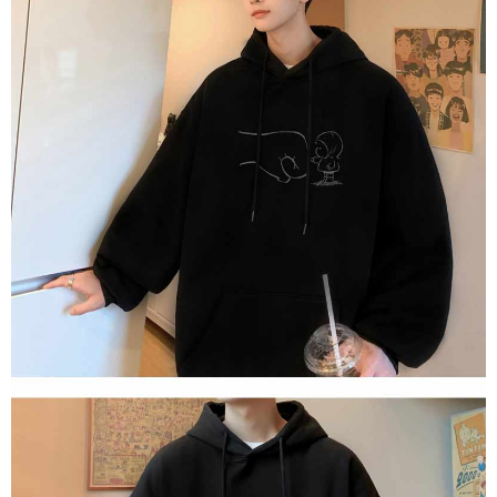
1. Perkhidmatan ini disediakan oleh "Taiwan Mobile Co., Ltd." untuk
membolehkan pengguna membeli produk atau perkhidmatan melalui
perkhidmatan ini semasa transaksi, dan kedai akan menyerahkan hak
tuntutan harga jual/beli ansuran kepada syarikat ini untuk membayar bil
menggunakan bil syarikat ini.
2. Berdasarkan tujuan kontrak persetujuan pembayaran menggunakan
"Pembayaran Ansuran Gogo", kedai akan memberikan maklumat peribadi
anda (termasuk nama, telefon atau alamat) kepada Taiwan Mobile untuk
pengumpulan, pemprosesan dan penggunaan, untuk pengesahan,
semakan dan pembetulan data yang diperlukan untuk bil ansuran oleh
Taiwan Mobile.
3. Sila baca syarat perkhidmatan pengguna secara lengkap melalui
pautan berikut: https://oppay.tw/userRule