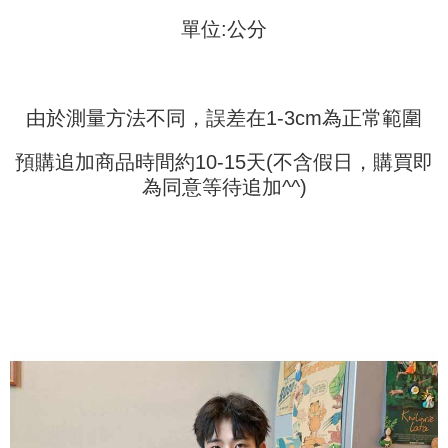
1. Jumlah yang diperakui untuk pengguna kali pertama boleh sehingga
[Nota Penting]
單位:公分
NT$10,000. Amaun diperakui sebenar yang diluluskan akan berdasarkan
keputusan pensijilan dan semakan oleh AFTEE.
Perkhidmatan ini disediakan oleh Taiwan Mobile Co., Ltd. (“Syarikat”),
2. Amaun perbelanjaan minimum mestilah lebih besar daripada NT$20.
yang membolehkan pelanggan membeli barangan atau perkhidmatan
3. Pada masa ini hanya tersedia untuk ahli Taiwan.
melalui perkhidmatan ini pada masa transaksi. Hasil daripada pembelian
atau pembayaran ansuran akan dipindahkan oleh peniaga kepada
由於測量方法不同，誤差在1-3cm為正常範圍
Ketiga, Syarat Perkhidmatan
Syarikat, dan pelanggan hendaklah membuat pembayaran mengikut
Perkhidmatan AFTEE Beli Sekarang Bayar Kemudian disediakan oleh NP
perjanjian menggunakan sistem bil Syarikat.
Taiwan, Inc. dan AFTEE akan membuat bil kepada pengguna. AFTEE
預購追加商品時間約10-15天(不含假日，購買即
akan menggunakan data peribadi yang dikumpul (termasuk nama
為同意等待追加^^)
Untuk memenuhi hubungan kontrak yang terjalin melalui persetujuan
pembeli, no. telefon, nama penerima, no. telefon, alamat penerima) untuk
penggunaan OP Pay Later, peniaga akan memberikan maklumat peribadi
penggunaan perkhidmatan. Sila rujuk kepada "Penyata Pengumpulan
anda (termasuk nama, nombor telefon, atau alamat) kepada Syarikat bagi
Data Peribadi, Pemprosesan, Penggunaan"
tujuan pengumpulan, pemprosesan dan penggunaan data yang
(https://aftee.tw/privacypolicy/
) untuk maklumat lanjut.
diperlukan untuk pengebilan ansuran, termasuk pengesahan,
pengesahan semula dan pembetulan.
Jumlah yang diperakui untuk pengguna kali pertama yang lulus
kelulusan boleh sehingga NT$10,000. Jika pengguna tidak membuat
Untuk terma perkhidmatan penuh, sila rujuk pautan berikut:
pembayaran dalam tempoh tersebut, yuran pembayaran lewat sebanyak
https://oppay.tw/userRule
" target="_blank" class="link revert-
20% setahun akan dikenakan. Pengguna bawah umur dikehendaki
style">https://oppay.tw/userRule
mendapatkan kebenaran daripada ibu bapa atau penjaga yang sah
untuk menggunakan AFTEE.
【Panduan Penggunaan Pembayaran Ansuran Gogo】
1. Perkhidmatan ini disediakan oleh Taiwan Mobile, pengguna telefon
Sila hubungi NP Taiwan Inc. di
cs_tw@netprotections.co.jp
jika anda
mudah alih boleh segera menggunakan tanpa perlu memohon lagi.
mempunyai sebarang kebimbangan mengenai pemprosesan dan
(Hanya untuk nombor langganan peribadi, tidak terbuka untuk syarikat
penggunaan pada data peribadi. Jika anda tidak bersetuju dengan data