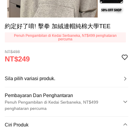
約定好了唷! 擊拳 加絨連帽純棉大學TEE
Penuh Pengambilan di Kedai Serbaneka, NT$499 penghataran
percuma
NT$498
NT$249
Sila pilih variasi produk.
Pembayaran Dan Penghantaran
Penuh Pengambilan di Kedai Serbaneka, NT$499
penghataran percuma
Kaedah Pembayaran
Ciri Produk
Kad Kredit (Bayaran Penuh)