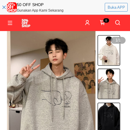
50 OFF SHOP
Buka APP
Gunakan App Kami Sekarang
0
1
/
1