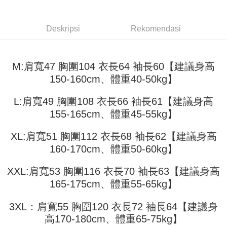
Later selepas pesanan dibuat. Anda perlu mengesahkan nombor telefon
3. Tiada bayaran diperlukan apabila pesanan disahkan. Produk akan
mudah alih anda, memilih bilangan ansuran, dan menetapkan tarikh
dihantar ke alamat yang ditetapkan.
全家取貨付款
akhir pembayaran. Transaksi akan dianggap selesai setelah pembayaran
4. Setelah pesanan disahkan, anda akan menerima SMS pembayaran
disahkan.
Deskripsi
Rekomendasi
NT$45/pesanan
manakala ahli aplikasi akan menerima pemberitahuan tolak aplikasi
AFTEE.
Had kredit yang diluluskan, tempoh ansuran yang tersedia, dan yuran
付款 後全家取貨
5. Tiada bayaran diperlukan apabila anda menerima produk. Sila buat
yang dikenakan adalah tertakluk kepada maklumat yang dinyatakan
pembayaran di empat kedai serbaneka utama, ATM atau perbankan
NT$45/pesanan
M:肩寬47 胸圍104 衣長64 袖長60【建議身高
pada halaman pengesahan transaksi seterusnya.
dalam talian dengan SMS pembayaran atau pemberitahuan tolak aplikasi
150-160cm、體重40-50kg】
AFTEE.
7-11取貨付款
Jika transaksi tidak disahkan dalam masa 30 minit selepas pesanan
dibuat, atau jika permohonan gagal dalam proses semakan, pesanan
NT$45/pesanan | Penghantaran percuma untuk pesanan
Sila ambil perhatian bahawa tempoh pembayaran adalah 14 hari. Walau
L:肩寬49 胸圍108 衣長66 袖長61【建議身高
akan dibatalkan secara automatik. Jika permohonan gagal pada
bagaimanapun, bagi mereka yang telah memuat turun Aplikasi AFTEE
NT$499 atau lebih
peringkat "semakan manual", ini bermakna kriteria pemarkahan sistem
155-165cm、體重45-55kg】
dan mendaftar sebagai ahli AFTEE boleh menikmati tempoh pembayaran
tidak dipenuhi; butiran penilaian khusus tidak akan didedahkan.
sehingga 45 hari.
付款 後7-11取貨
XL:肩寬51 胸圍112 衣長68 袖長62【建議身高
[Arahan Pembayaran]
NT$45/pesanan | Penghantaran percuma untuk pesanan
Tempoh pembayaran dikira dari masa kedai meminta pembayaran anda,
160-170cm、體重50-60kg】
ditambah dengan bilangan hari yang boleh dilanjutkan oleh AFTEE. Anda
NT$499 atau lebih
Pembayaran ansuran melalui OP Pay Later akan dibilkan secara
boleh melanjutkan tempoh pembayaran anda sebelum anda menerima
berasingan dan tidak termasuk dalam bil telekom anda. SMS peringatan
pesanan. Walau bagaimanapun, tiada jaminan bahawa anda boleh
XXL:肩寬53 胸圍116 衣長70 袖長63【建議身高
宅配
pembayaran akan dihantar selepas kitaran bil bulanan.
menerima pesanan anda semasa tempoh pembayaran (cth.: produk
165-175cm、體重55-65kg】
NT$70/pesanan | Penghantaran percuma untuk pesanan
prapesanan atau produk yang mungkin mengambil masa yang lebih
Selepas mengakses bil melalui pautan dalam SMS, anda boleh
NT$499 atau lebih
lama untuk dihantar). Oleh itu, anda dikehendaki membuat pembayaran
menyelesaikan pembayaran anda melalui salah satu saluran berikut: kod
3XL：肩寬55 胸圍120 衣長72 袖長64【建議身
kepada AFTEE dalam tempoh sama ada anda menerima pesanan.
bar kedai serbaneka, kedai runcit Taiwan Mobile, pemindahan bank,
高170-180cm、體重65-75kg】
JKOPay, atau iPASS MONEY.
Kedua, Sekatan Pembayaran