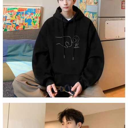
dan kad prabayar)
peribadi yang disenaraikan seperti di atas akan dikumpul dan digunakan
2. Pilihan kaedah pembayaran "Pembayaran Ansuran Gogo", selepas
oleh AFTEE, sila jangan gunakan perkhidmatan ini.
pesanan ditubuhkan, akan secara automatik dialihkan ke proses
transaksi Gogo, selepas pengesahan nombor telefon, pilih bilangan
ansuran yang diingini, tarikh akhir pembayaran, dan setelah
mengesahkan pembayaran, transaksi akan selesai.
3. Jumlah kelulusan sebenar, bilangan ansuran dan jumlah bayaran
adalah berdasarkan halaman pengesahan transaksi seterusnya.
4. Dalam masa 30 minit selepas pesanan ditubuhkan, jika tidak pergi
untuk mengesahkan transaksi atau jika tidak lulus semakan, pesanan
akan dibatalkan secara automatik. Jika terdapat situasi "pindah untuk
semakan khusus" yang tidak lulus, ini menunjukkan bahawa sistem
penilaian tidak mencukupi, tiada penjelasan mengenai kandungan
penilaian boleh diberikan.
【Penerangan Kaedah Pembayaran】
1. Pembayaran ansuran tidak digabungkan dalam bil telekomunikasi,
"Pembayaran Ansuran Gogo" akan menghantar SMS peringatan
pembayaran selepas tarikh penyelesaian bulanan.
2. Melalui pautan SMS untuk membuka bil, anda boleh memilih untuk
membayar melalui "Kod bar kedai serbaneka / Kedai rasmi Taiwan
Mobile / Pemindahan bank / Pembayaran J街口 / iPASS MONEY" dan
saluran lain.
【Nota Penting】