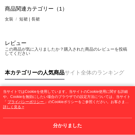
商品関連カテゴリー（1）
女裝
短裙 | 長裙
レビュー
この商品が気に入りましたか？購入された商品のレビューを投稿
してください
本カテゴリーの人気商品
サイト全体のランキング
当サイトではCookieを使用しています。当サイトのCookie使用に関する詳細
人気タグ
や、Cookieを無効にしたい場合のブラウザでの設定方法については、当サイト
「
プライバシーポリシー
」のCookieポリシーをご参照ください。お客さま
が、当サイトを引き続き使用される場合、当社がサイト利用規約のCookieポリ
詳しく見る >
シーに基づいてCookieを使用することに同意したものとみなします。
分かりました