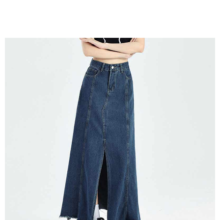
ロテクションズ（以下 AFTEE という）が提供し、AFTEEが代金を徴収し
ます。当サービスご利用の際に提供しなければならない個人情報（注文者
の氏名、電話番号、受取人の氏名、電話番号、受取人住所を含むがこれに
限らない）は、AFTEEに渡され当サービスで必要な範囲内で利用されま
す。AFTEEの個人情報の収集、処理、利用について、詳細はAFTEE公式ホ
ームページの『個人情報の収集、処理及び利用に関する声明』をご参照く
ださい（
https://aftee.tw/privacypolicy/
）。
AFTEEの初回ご利用の際に、審査を通過すれば、最高額がNT$10,000にな
ります。支払い期限を過ぎた場合、その金額に基づいて年利20%の遅延滞
納金が加算されます。未成年の利用者は、事前に法定代理人または後見人
の同意を得ればAFTEEをご利用いただけます。
個人情報の処理、利用について疑問がある、または関連する法律の権利を
行使したい場合は、ネットプロテクションズ
cs_tw@netprotections.co.jp
にご連絡ください。上記に示した個人情報を、必要な購入注文書とあわせ
てAFTEEにご提供いただく、またはAFTEEにあなたの個人情報の収集、処
理、利用を許可することににご同意いただけない場合は、当サービスを選
択しないでください。