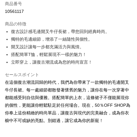
商品番号
コンビニ店頭代金引換
10561117
LINE Pay
商品の特徴
Apple Pay
復古設計感毛邊開叉牛仔長裙，帶您回到經典時尚。
獨特的毛邊細節，增添了一絲隨性與個性。
JKOPAY
開叉設計讓每一步都充滿活力與風情。
Easy Wallet
搭配簡單T恤，輕鬆展現不一樣的魅力！
立即穿上，讓復古潮流成為您的時尚宣言！
Google Pay
Plus Pay
セールスポイント
在這個復古潮流回歸的時代，我們為你帶來了一款獨特的毛邊開叉
OP Pay Later
牛仔長裙。每一處細節都散發著懷舊的魅力，讓你在每一次穿著中
説明
都能感受到自信與優雅。搭配簡單的上衣，這條裙子不僅能展現你
【OP Pay Later 使用説明】
AFTEE代金後払い
的個性，更能讓你輕鬆駐足於任何場合。現在，50％OFF SHOP為
1. 本サービスは台湾大哥大によって提供され、台湾大哥大のユーザーは追
加の申請なしで即時に利用可能です。
説明
你奉上這份精緻的時尚單品，讓復古與現代的完美融合，成為你衣
2. 支払い方法で「OP Pay Later」を選択すると、注文が成立した後に自動
一、 AFTEE代金後払いについて
櫥中不可或缺的亮點。別錯過，讓它成為你的新寵！
的に OP Pay Later の取引プロセスに移行し、携帯番号を確認後、分割払
ATM払い
1.お支払い方法でAFTEE代金後払いを選択すると、携帯電話認証ウィンド
いの回数や支払い期限を選択し、支払いを確認すると取引が完了します。
ウが表示されます。
3. 実際の承認額、分割回数および費用については、後続の取引確認ページ
2.SMSで認証してお支払い手続を進めてください。