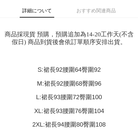
配送方法
を基準とします。
3.注文するときのお支払いは不要です。商品はご指定の住所に配送されま
4. 注文成立後30分以内に確認取引を行わない場合や審査が通過しない場
す。
詳細について
おすすめ関連商品
全家取貨付款
合、注文は自動的にキャンセルされます。「転専審査」に未通過の状況が
4.ご注文が完了すると、携帯に支払い通知のSMSが届きます。アプリ会員
発生した場合は、システムの評価基準に達していないことを意味し、評価
配送毎にNT$45
の場合は、AFTEE アプリプッシュ通知が届きます。
内容についての説明はいたしかねます。
5.商品受け取り時のお支払いは不要です。商品を確かめてから、SMSまた
付款 後全家取貨
はアプリの通知に従って、4大コンビニ、またはATM/オンラインバンキン
商品採現貨 預購，預購追加為14-20工作天(不含
グでお支払いください。
配送毎にNT$45
【支払い方法の説明】
假日) 商品到貨後會依訂單順序安排出貨。
1. 分割払いの金額は電信請求書に統合されず、「OP Pay Later」は毎月の
代金納付期限は最短で 14 日以内ですので、ご注意ください。AFTEE アプ
7-11取貨付款
締め日後に支払いリマインダーのSMSを送信します。
リをダウンロードして AFTEE 会員になるとお支払い期限を最長 45 日以内
2. SMSのリンクを通じて請求書を開いた後、「コンビニバーコード／台湾
配送毎にNT$45、NT$499以上で送料無料
まで延長できます。
大直営店舗／銀行振込／街口支払い／iPASS MONEY」などのチャネルで
S:裙長92腰圍64臀圍92
支払いを選択できます。
付款 後7-11取貨
お支払期限は、ショップが請求した期日と、AFTEEで延長できる日数をも
とに計算されます。AFTEEで注文すると、商品を受け取るまで支払い期限
配送毎にNT$45、NT$499以上で送料無料
【注意事項】
を延長できますが、商品を期限内に受け取れない場合があります（例：予
M:裙長92腰圍68臀圍96
1. 本サービスは「台湾大哥大株式会社」（以下「当社」といいます）によ
約商品や商品到着日が比較的遅い商品）。そのため、商品到着の有無に関
宅配
って提供され、ユーザーが取引時に本サービスを通じて商品やサービスを
わらず、AFTEEで指定された期限内にお支払いください。
L:裙長93腰圍72臀圍100
購入できるようにし、店舗が売買／分割払い売買の債権を当社に譲渡した
配送毎にNT$70、NT$499以上で送料無料
後、契約に基づいて当社の請求書で帳款を支払うことになります。
二、支払い限度額
2. 「OP Pay Later」を利用する契約関係の目的から、店舗はあなたの個人
XL:裙長93腰圍76臀圍104
1.初回 AFTEEを ご利用の際に、認証結果及び当社の審査の結果に基づ
情報（名前、電話または住所を含む）を台湾大哥大に提供し、収集、処理
き、限度額が設定されます。
および利用するために、当社があなた本人と分割請求書に必要な情報の確
2.決済金額は最低NT$20です。
2XL:裙長94腰圍80臀圍108
認、照合および修正を行います。
3.現在、台湾の会員のみご利用いただけます。
3. 完全なユーザーサービス規約については、以下のリンクを参照してくだ
さい：
https://oppay.tw/userRule
三、利用規約「AFTEE代金後払い」（以下当サービスという）はネットプ