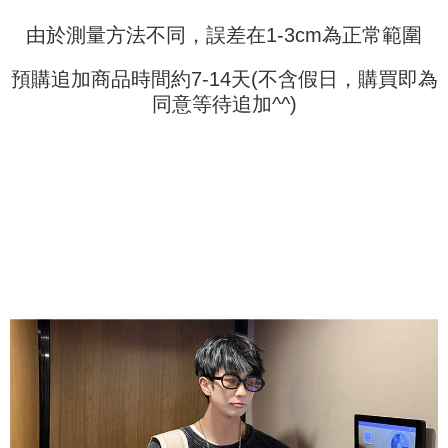
の氏名、電話番号、受取人の氏名、電話番号、受取人住所を含むがこれに
由於測量方法不同，誤差在1-3cm為正常範圍
限らない）は、AFTEEに渡され当サービスで必要な範囲内で利用されま
す。AFTEEの個人情報の収集、処理、利用について、詳細はAFTEE公式ホ
ームページの『個人情報の収集、処理及び利用に関する声明』をご参照く
預購追加商品時間約7-14天(不含假日，購買即為
ださい（
https://aftee.tw/privacypolicy/
）。
同意等待追加^^)
AFTEEの初回ご利用の際に、審査を通過すれば、最高額がNT$10,000にな
ります。支払い期限を過ぎた場合、その金額に基づいて年利20%の遅延滞
納金が加算されます。未成年の利用者は、事前に法定代理人または後見人
の同意を得ればAFTEEをご利用いただけます。
個人情報の処理、利用について疑問がある、または関連する法律の権利を
行使したい場合は、ネットプロテクションズ
cs_tw@netprotections.co.jp
にご連絡ください。上記に示した個人情報を、必要な購入注文書とあわせ
てAFTEEにご提供いただく、またはAFTEEにあなたの個人情報の収集、処
理、利用を許可することににご同意いただけない場合は、当サービスを選
択しないでください。