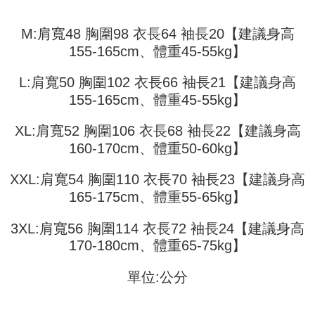
全家取貨付款
合、注文は自動的にキャンセルされます。「転専審査」に未通過の状況が
4.ご注文が完了すると、携帯に支払い通知のSMSが届きます。アプリ会員
発生した場合は、システムの評価基準に達していないことを意味し、評価
配送毎にNT$45
の場合は、AFTEE アプリプッシュ通知が届きます。
内容についての説明はいたしかねます。
M:肩寬48 胸圍98 衣長64 袖長20【建議身高
5.商品受け取り時のお支払いは不要です。商品を確かめてから、SMSまた
付款 後全家取貨
はアプリの通知に従って、4大コンビニ、またはATM/オンラインバンキン
155-165cm、體重45-55kg】
グでお支払いください。
配送毎にNT$45
【支払い方法の説明】
L:肩寬50 胸圍102 衣長66 袖長21【建議身高
1. 分割払いの金額は電信請求書に統合されず、「OP Pay Later」は毎月の
代金納付期限は最短で 14 日以内ですので、ご注意ください。AFTEE アプ
7-11取貨付款
締め日後に支払いリマインダーのSMSを送信します。
155-165cm、體重45-55kg】
リをダウンロードして AFTEE 会員になるとお支払い期限を最長 45 日以内
2. SMSのリンクを通じて請求書を開いた後、「コンビニバーコード／台湾
配送毎にNT$45、NT$499以上で送料無料
まで延長できます。
大直営店舗／銀行振込／街口支払い／iPASS MONEY」などのチャネルで
XL:肩寬52 胸圍106 衣長68 袖長22【建議身高
支払いを選択できます。
付款 後7-11取貨
お支払期限は、ショップが請求した期日と、AFTEEで延長できる日数をも
160-170cm、體重50-60kg】
とに計算されます。AFTEEで注文すると、商品を受け取るまで支払い期限
配送毎にNT$45、NT$499以上で送料無料
【注意事項】
を延長できますが、商品を期限内に受け取れない場合があります（例：予
1. 本サービスは「台湾大哥大株式会社」（以下「当社」といいます）によ
約商品や商品到着日が比較的遅い商品）。そのため、商品到着の有無に関
XXL:肩寬54 胸圍110 衣長70 袖長23【建議身高
宅配
って提供され、ユーザーが取引時に本サービスを通じて商品やサービスを
わらず、AFTEEで指定された期限内にお支払いください。
165-175cm、體重55-65kg】
購入できるようにし、店舗が売買／分割払い売買の債権を当社に譲渡した
配送毎にNT$70、NT$499以上で送料無料
後、契約に基づいて当社の請求書で帳款を支払うことになります。
二、支払い限度額
2. 「OP Pay Later」を利用する契約関係の目的から、店舗はあなたの個人
1.初回 AFTEEを ご利用の際に、認証結果及び当社の審査の結果に基づ
3XL:肩寬56 胸圍114 衣長72 袖長24【建議身高
情報（名前、電話または住所を含む）を台湾大哥大に提供し、収集、処理
き、限度額が設定されます。
170-180cm、體重65-75kg】
および利用するために、当社があなた本人と分割請求書に必要な情報の確
2.決済金額は最低NT$20です。
認、照合および修正を行います。
3.現在、台湾の会員のみご利用いただけます。
3. 完全なユーザーサービス規約については、以下のリンクを参照してくだ
單位:公分
さい：
https://oppay.tw/userRule
三、利用規約「AFTEE代金後払い」（以下当サービスという）はネットプ
ロテクションズ（以下 AFTEE という）が提供し、AFTEEが代金を徴収し
ます。当サービスご利用の際に提供しなければならない個人情報（注文者