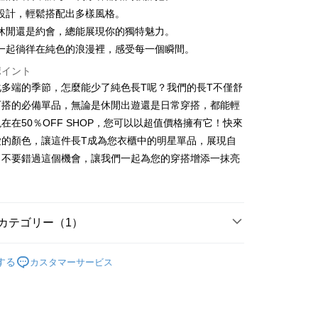
設計，輕鬆搭配出多樣風格。
休閒還是約會，總能展現你的獨特魅力。
一起徜徉在純色的浪漫裡，感受每一個瞬間。
t
ポイント
y
化多端的季節，怎麼能少了純色長T呢？我們的長T不僅舒
百搭的必備單品，無論是休閒出遊還是日常穿搭，都能輕
在在50％OFF SHOP，您可以以超值價格擁有它！快來
ter
愛的顏色，讓這件長T成為您衣櫃中的明星單品，展現自
。不要錯過這個機會，讓我們一起為您的穿搭增添一抹亮
 Later 使用説明】
代金後払い
ービスは台湾大哥大によって提供され、台湾大哥大のユーザーは
請なしで即時に利用可能です。
方法で「OP Pay Later」を選択すると、注文が成立した後に自
TEE代金後払いについて
 Pay Later の取引プロセスに移行し、携帯番号を確認後、分割
い方法でAFTEE代金後払いを選択すると、携帯電話認証ウィン
カテゴリー（1）
数や支払い期限を選択し、支払いを確認すると取引が完了しま
示されます。
で認証してお支払い手続を進めてください。
 | 大學T
の承認額、分割回数および費用については、後続の取引確認ペー
るときのお支払いは不要です。商品はご指定の住所に配送されま
する
カスタマーサービス
とします。
成立後30分以内に確認取引を行わない場合や審査が通過しない場
が完了すると、携帯に支払い通知のSMSが届きます。アプリ会
付款
は自動的にキャンセルされます。「転専審査」に未通過の状況
、AFTEE アプリプッシュ通知が届きます。
た場合は、システムの評価基準に達していないことを意味し、
$45
け取り時のお支払いは不要です。商品を確かめてから、SMSま
についての説明はいたしかねます。
の通知に従って、4大コンビニ、またはATM/オンラインバンキ