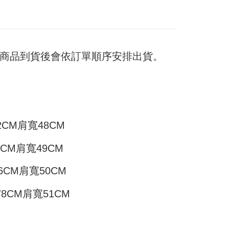
家取貨
支払いください。
$45
方法の説明】
限は最短で 14 日以内ですので、ご注意ください。AFTEE ア
いの金額は電信請求書に統合されず、「OP Pay Later」は毎月
ンロードして AFTEE 会員になるとお支払い期限を最長 45 日
付款
に支払いリマインダーのSMSを送信します。
延長できます。
Sのリンクを通じて請求書を開いた後、「コンビニバーコード／台
T$45、NT$499以上で送料無料
日) 商品到貨後會依訂單順序安排出貨。
舗／銀行振込／街口支払い／iPASS MONEY」などのチャネル
は、ショップが請求した期日と、AFTEEで延長できる日数を
を選択できます。
11取貨
されます。AFTEEで注文すると、商品を受け取るまで支払い
長できますが、商品を期限内に受け取れない場合があります
T$45、NT$499以上で送料無料
項】
約商品や商品到着日が比較的遅い商品）。そのため、商品到着
ービスは「台湾大哥大株式会社」（以下「当社」といいます）に
わらず、AFTEEで指定された期限内にお支払いください。
供され、ユーザーが取引時に本サービスを通じて商品やサービ
できるようにし、店舗が売買／分割払い売買の債権を当社に譲
い限度額
T$70、NT$499以上で送料無料
2CM肩寬48CM
、契約に基づいて当社の請求書で帳款を支払うことになりま
AFTEEを ご利用の際に、認証結果及び当社の審査の結果に基づ
額が設定されます。
 Pay Later」を利用する契約関係の目的から、店舗はあなたの個
4CM肩寬49CM
は最低NT$20です。
名前、電話または住所を含む）を台湾大哥大に提供し、収集、
台湾の会員のみご利用いただけます。
び利用するために、当社があなた本人と分割請求書に必要な情
6CM肩寬50CM
、照合および修正を行います。
約「AFTEE代金後払い」（以下当サービスという）はネット
なユーザーサービス規約については、以下のリンクを参照してく
ョンズ（以下 AFTEE という）が提供し、AFTEEが代金を徴収
tps://oppay.tw/userRule
78CM肩寬51CM
当サービスご利用の際に提供しなければならない個人情報（注
名、電話番号、受取人の氏名、電話番号、受取人住所を含むが
ない）は、AFTEEに渡され当サービスで必要な範囲内で利用
AFTEEの個人情報の収集、処理、利用について、詳細は