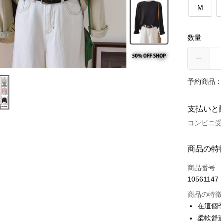
M
数量
予約商品：
支払いと
コンビニ受
お支払い
商品の特
クレジット
商品番号
10561147
コンビニ
商品の特
LINE Pay
在這個
柔軟舒
Apple Pay