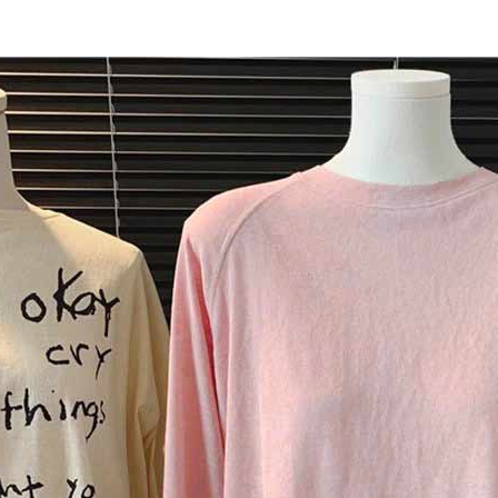
AFTEE
明』をご
AFTEE
なります。
延滞納金
後見人の同
個人情報
を行使し
cs_tw@netp
を、必要な
AFTEE
意いただ