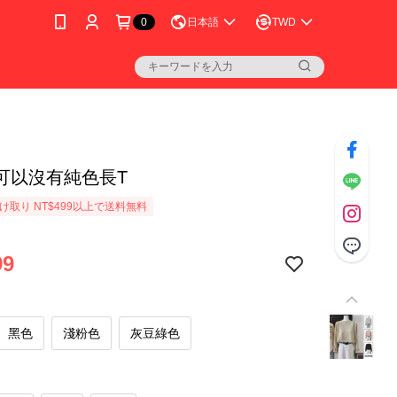
0
日本語
TWD
可以沒有純色長T
け取り NT$499以上で送料無料
99
黑色
淺粉色
灰豆綠色