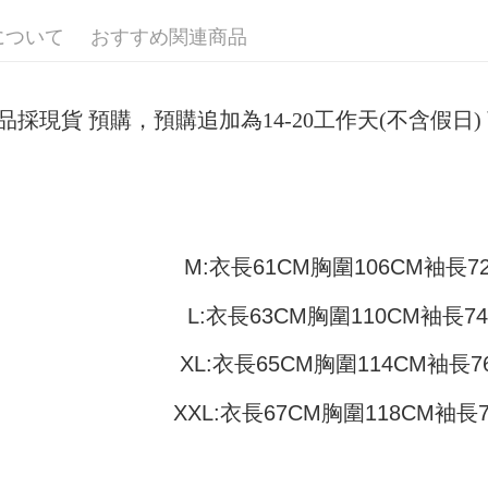
付款 後全
ングでお
について
おすすめ関連商品
配送毎にNT
【支払い
代金納付期
1. 分割払
プリをダウ
7-11取貨
の締め日後
以内まで
2. SM
配送毎にN
品採現貨 預購，預購追加為14-20工作天(不含假
湾大直営店
お支払期限
で支払い
付款 後7-
もとに計算
期限を延
配送毎にN
【注意事
（例：予
1. 本サ
の有無に関
宅配
よって提
スを購入
二、支払
配送毎にN
M:衣長61CM胸圍106CM袖長7
渡した後
1.初回 
す。
き、限度
2. 「OP
L:衣長63CM胸圍110CM袖長7
2.決済金額
人情報（
3.現在、
処理およ
XL:衣長65CM胸圍114CM袖長7
報の確認
三、利用規
3. 完全
プロテクシ
ださい：
ht
XXL:衣長67CM胸圍118CM袖長
します。
文者の氏
これに限ら
されます。