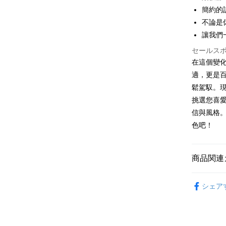
簡約的
JKOPAY
不論是
讓我們
Easy Walle
セールス
Google Pa
在這個變
Plus Pay
適，更是
鬆駕馭。現
OP Pay La
挑選您喜
説明
信與風格
【OP Pay
AFTEE
1. 本サ
色吧！
追加の申
説明
2. 支払い
一、 AF
ATM払い
動的に OP
1.お支払
商品関連
払いの回
ドウが表
す。
2.SMS
女裝
長T
3. 実際
3.注文す
配送方法
シェア
ジを基準
す。
4. 注文
4.ご注文
全家取貨
合、注文
員の場合は
が発生し
配送毎にNT
5.商品受
評価内容
たはアプリ