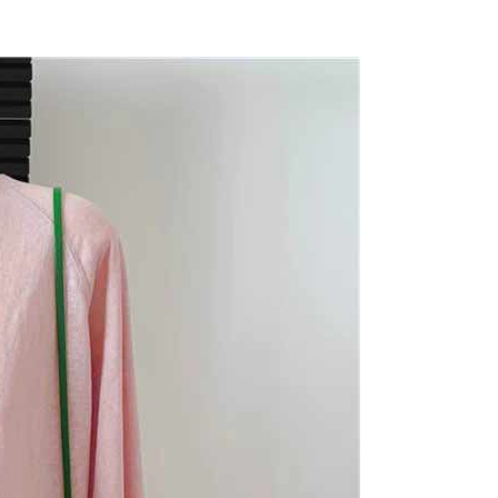
公式ホームページの『個人情報の収集、処理及び利用に関する声
参照ください（
https://aftee.tw/privacypolicy/
）。
の初回ご利用の際に、審査を通過すれば、最高額がNT$10,000に
支払い期限を過ぎた場合、その金額に基づいて年利20%の遅
が加算されます。未成年の利用者は、事前に法定代理人または
意を得ればAFTEEをご利用いただけます。
の処理、利用について疑問がある、または関連する法律の権利
たい場合は、ネットプロテクションズ
rotections.co.jp
にご連絡ください。上記に示した個人情報
購入注文書とあわせてAFTEEにご提供いただく、または
にあなたの個人情報の収集、処理、利用を許可することににご同
けない場合は、当サービスを選択しないでください。