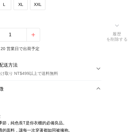
L
XL
XXL
履歴
を削除する
20 営業日で出荷予定
配送方法
け取り NT$499以上で送料無料
方法
徴
カード1回払い
店頭代金引換
徴
季節，純色長T是你衣櫃的必備良品。
適的面料，讓每一次穿著都如同被擁抱。