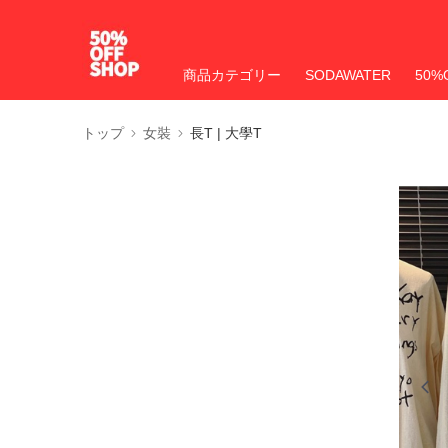
商品カテゴリー
SODAWATER
50%
トップ
女裝
長T | 大學T