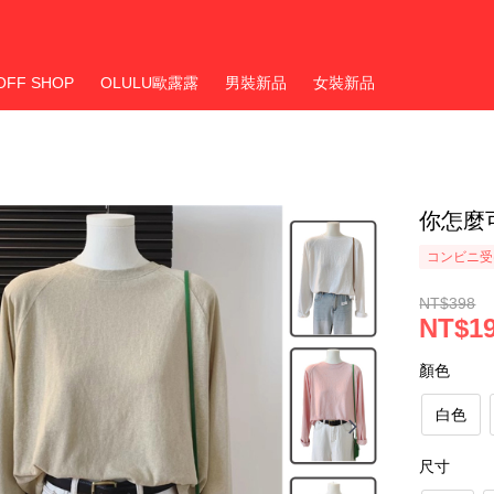
OFF SHOP
OLULU歐露露
男裝新品
女裝新品
你怎麼
コンビニ受
NT$398
NT$1
顏色
白色
尺寸