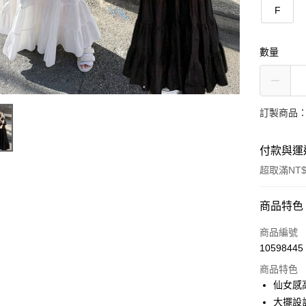
F
數量
訂製商品：
付款與運
超取滿NT$
付款方式
商品特色
信用卡一
商品編號
10598445
超商取貨
商品特色
LINE Pay
仙女感
大擺設