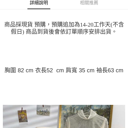
運送方式
消。如遇「轉專審核」未通過狀況，表示未達大哥付你分期系統評分，恕無
詳細說明
相關推薦
２．便利：只要手機號碼，簡訊認證，即可結帳。
法說明評估內容。
３．安心：先確認商品／服務後，再付款。
全家取貨付款
【繳款方式說明】
1.分期款項不併入電信帳單，「大哥付你分期」於每月結算日後寄送繳費提
每筆NT$45
【「AFTEE先享後付」結帳流程】
醒簡訊。
商品採現貨 預購，預購追加為14-20工作天(不含
１．於結帳方式選擇「AFTEE先享後付」後，將跳轉至「AFTEE先享後付」
2.透過簡訊連結打開帳單後，可選擇「超商條碼／台灣大直營門市／銀行轉
付款 後全家取貨
結帳頁面，進行簡訊認證並確認金額後，即可完成結帳。
假日) 商品到貨後會依訂單順序安排出貨。
帳／街口支付／iPASS MONEY」等通路繳費。
２．訂單成立數日內，您將收到繳費通知簡訊。
每筆NT$45
３．收到繳費通知簡訊後14天內，點擊此簡訊中的連結，可透過四大超商／
【注意事項】
ATM／網路銀行／等多元方式進行付款，方視為交易完成。
7-11取貨付款
1.本服務係由「台灣大哥大股份有限公司」（以下簡稱本公司）所提供，讓
※ 請注意：結帳手續完成當下不需立刻繳費，但若您需要取消訂單，請聯絡
用戶於交易時，得透過本服務購買商品或服務，並由商店將買賣／分期付款
每筆NT$45，滿NT$499(含以上)免運費
購買商品的店家。未經商家同意取消之訂單仍視為有效，需透過AFTEE先享
買賣價金債權讓與本公司後，依約使用本公司帳單繳交帳款。
後付繳納相關費用。
2.基於同意付款使用「大哥付你分期」之契約關係目的，商店將以您的個人
付款 後7-11取貨
※ 交易是否成功請以「AFTEE先享後付 」之結帳頁面顯示為準，若有關於
胸圍 82 cm 衣長52 cm 肩寬 35 cm 袖長63 cm
資料（包含姓名、電話或地址）提供予台灣大哥大進項蒐集、處理及利用，
是否繳費成功／繳費後需取消欲退款等相關疑問，請聯繫「AFTEE先享後付
每筆NT$45，滿NT$499(含以上)免運費
由本公司與您本人進行分期帳單所需資料之確認、核對及更正。
客戶支援中心」
https://netprotections.freshdesk.com/support/home
3.完整用戶服務條款，請詳閱以下連結：
https://oppay.tw/userRule
宅配
【注意事項】
１．透過由恩沛科技股份有限公司提供之「AFTEE先享後付」服務完成之交
每筆NT$70，滿NT$499(含以上)免運費
易，需依本服務之必要範圍內提供個人資料，並將交易相關給付款項請求債
權轉讓予恩沛科技股份有限公司。
２．關於個人資料處理事宜，請瀏覽以下網址：
https://aftee.tw/terms/#terms3
３．未成年的使用者請事先徵得法定代理人或監護人之同意方可使用
「AFTEE先享後付」，若未經同意申辦者引起之損失，本公司不負相關責