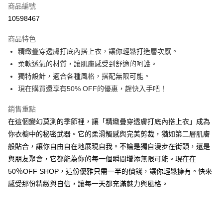
商品編號
超商取貨付款
10598467
LINE Pay
商品特色
Apple Pay
精緻疊穿透膚打底內搭上衣，讓你輕鬆打造層次感。
柔軟透氣的材質，讓肌膚感受到舒適的呵護。
街口支付
獨特設計，適合各種風格，搭配無限可能。
悠遊付
現在購買還享有50% OFF的優惠，趕快入手吧！
Google Pay
銷售重點
在這個變幻莫測的季節裡，讓「精緻疊穿透膚打底內搭上衣」成為
全盈+PAY
你衣櫥中的秘密武器。它的柔滑觸感與完美剪裁，猶如第二層肌膚
大哥付你分期
般貼合，讓你自由自在地展現自我。不論是獨自漫步在街頭，還是
相關說明
與朋友聚會，它都能為你的每一個瞬間增添無限可能。現在在
【大哥付你分期使用說明】
50％OFF SHOP，這份優雅只需一半的價錢，讓你輕鬆擁有。快來
AFTEE先享後付
1.本服務由台灣大哥大提供，台灣大哥大用戶可立即使用無須另外申請。
2.付款方式選擇「大哥付你分期」，訂單成立後會自動跳轉到大哥付的交易
感受那份精緻與自信，讓每一天都充滿魅力與風格。
相關說明
流程，驗證手機門號後，選擇欲分期的期數、繳款截止日，確認付款後即完
【關於「AFTEE先享後付」】
成交易。
ATM付款
AFTEE先享後付是「在收到商品之後才付款」的支付方式。 讓您購物簡單
3.實際核准額度、可分期數及費用金額請依後續交易確認頁面所載為準。
便利好安心！
4.訂單成立30分鐘內，如未前往確認交易或遇審核未通過，訂單將自動取
１．簡單：不需註冊會員、不需綁卡、不需儲值。