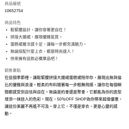
商品編號
超商取貨付款
10652754
LINE Pay
商品特色
Apple Pay
鬆緊腰設計，讓你穿著更自在！
拼接大擺裙，展現優雅氣質。
街口支付
蛋糕裙層次感十足，讓每一步都充滿魅力。
悠遊付
無論搭配什麼上衣，都是時尚達人！
快來擁有這款必備單品吧！
Google Pay
銷售重點
全盈+PAY
在這個季節裡，讓鬆緊腰拼接大擺裙蛋糕裙陪伴你，展現出無與倫
大哥付你分期
比的優雅與浪漫。輕柔的布料隨著每一步輕舞飛揚，讓你在每個瞬
相關說明
間都感受到自信與自在。無論是約會還是聚會，它都能為你的造型
【大哥付你分期使用說明】
增添一抹迷人的色彩。現在，50％OFF SHOP為你帶來超值優惠，
AFTEE先享後付
1.本服務由台灣大哥大提供，台灣大哥大用戶可立即使用無須另外申請。
2.付款方式選擇「大哥付你分期」，訂單成立後會自動跳轉到大哥付的交易
讓這份美麗不再遙不可及。穿上它，不僅是穿衣，更是心靈的感
相關說明
流程，驗證手機門號後，選擇欲分期的期數、繳款截止日，確認付款後即完
【關於「AFTEE先享後付」】
動。
成交易。
ATM付款
AFTEE先享後付是「在收到商品之後才付款」的支付方式。 讓您購物簡單
3.實際核准額度、可分期數及費用金額請依後續交易確認頁面所載為準。
便利好安心！
4.訂單成立30分鐘內，如未前往確認交易或遇審核未通過，訂單將自動取
１．簡單：不需註冊會員、不需綁卡、不需儲值。