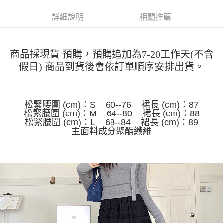
運送方式
消。如遇「轉專審核」未通過狀況，表示未達大哥付你分期系統評分，恕無
２．便利：只要手機號碼，簡訊認證，即可結帳。
法說明評估內容。
詳細說明
相關推薦
３．安心：先確認商品／服務後，再付款。
全家取貨付款
【繳款方式說明】
1.分期款項不併入電信帳單，「大哥付你分期」於每月結算日後寄送繳費提
每筆NT$45
【「AFTEE先享後付」結帳流程】
醒簡訊。
１．於結帳方式選擇「AFTEE先享後付」後，將跳轉至「AFTEE先享後付」
2.透過簡訊連結打開帳單後，可選擇「超商條碼／台灣大直營門市／銀行轉
付款 後全家取貨
商品採現貨 預購，預購追加為7-20工作天(不含
結帳頁面，進行簡訊認證並確認金額後，即可完成結帳。
帳／街口支付／iPASS MONEY」等通路繳費。
２．訂單成立數日內，您將收到繳費通知簡訊。
假日) 商品到貨後會依訂單順序安排出貨。
每筆NT$45
３．收到繳費通知簡訊後14天內，點擊此簡訊中的連結，可透過四大超商／
【注意事項】
ATM／網路銀行／等多元方式進行付款，方視為交易完成。
7-11取貨付款
1.本服務係由「台灣大哥大股份有限公司」（以下簡稱本公司）所提供，讓
※ 請注意：結帳手續完成當下不需立刻繳費，但若您需要取消訂單，請聯絡
用戶於交易時，得透過本服務購買商品或服務，並由商店將買賣／分期付款
每筆NT$45，滿NT$499(含以上)免運費
購買商品的店家。未經商家同意取消之訂單仍視為有效，需透過AFTEE先享
買賣價金債權讓與本公司後，依約使用本公司帳單繳交帳款。
松緊腰圍 (cm)：S 60--76 裙長 (cm)：87
後付繳納相關費用。
2.基於同意付款使用「大哥付你分期」之契約關係目的，商店將以您的個人
松緊腰圍 (cm)：M 64--80 裙長 (cm)：88
付款 後7-11取貨
※ 交易是否成功請以「AFTEE先享後付 」之結帳頁面顯示為準，若有關於
資料（包含姓名、電話或地址）提供予台灣大哥大進項蒐集、處理及利用，
松緊腰圍 (cm)：L 68--84 裙長 (cm)：89
是否繳費成功／繳費後需取消欲退款等相關疑問，請聯繫「AFTEE先享後付
每筆NT$45，滿NT$499(含以上)免運費
由本公司與您本人進行分期帳單所需資料之確認、核對及更正。
主面料成分聚酯纖維
客戶支援中心」
https://netprotections.freshdesk.com/support/home
3.完整用戶服務條款，請詳閱以下連結：
https://oppay.tw/userRule
宅配
【注意事項】
１．透過由恩沛科技股份有限公司提供之「AFTEE先享後付」服務完成之交
每筆NT$70，滿NT$499(含以上)免運費
易，需依本服務之必要範圍內提供個人資料，並將交易相關給付款項請求債
權轉讓予恩沛科技股份有限公司。
２．關於個人資料處理事宜，請瀏覽以下網址：
https://aftee.tw/terms/#terms3
３．未成年的使用者請事先徵得法定代理人或監護人之同意方可使用
「AFTEE先享後付」，若未經同意申辦者引起之損失，本公司不負相關責