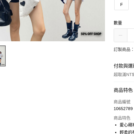
F
數量
訂製商品：
付款與運
超取滿NT$
付款方式
商品特色
信用卡一
商品編號
10652789
超商取貨
商品特色
LINE Pay
愛心襯
輕柔的