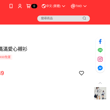
0
中文 (繁體)
TWD
滿滿愛心襯衫
499免運
49