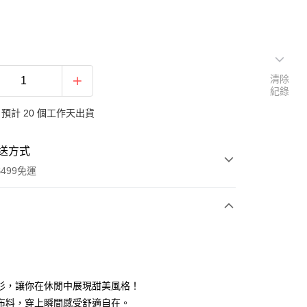
清除
紀錄
預計 20 個工作天出貨
送方式
499免運
次付款
付款
衫，讓你在休閒中展現甜美風格！
布料，穿上瞬間感受舒適自在。