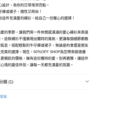
心設計，為你的日常增添亮點。
仔褲或裙子，隨性又時尚！
有這件充滿愛的襯衫，給自己一份暖心的選擇！
y
滿愛的季節，讓我們用一件休閒感滿滿的愛心襯衫來表達
情。這款襯衫不僅展現出獨特的風格，更讓每個細節都散
的氣息。搭配輕鬆的牛仔褲或裙子，無論是約會還是朋友
分期
完美的選擇。現在，50％OFF SHOP為您帶來超值優
以更親民的價格，擁有這份獨特的愛。別再猶豫，讓這件
你分期使用說明】
享後付
由台灣大哥大提供，台灣大哥大用戶可立即使用無須另外申請。
您心情的最佳伴侶，讓每一天都充滿愛的氛圍。
式選擇「大哥付你分期」，訂單成立後會自動跳轉到大哥付的交易
證手機門號後，選擇欲分期的期數、繳款截止日，確認付款後即
FTEE先享後付」】
。
先享後付是「在收到商品之後才付款」的支付方式。 讓您購物簡單
類 (1)
准額度、可分期數及費用金額請依後續交易確認頁面所載為準。
心！
立30分鐘內，如未前往確認交易或遇審核未通過，訂單將自動取
：不需註冊會員、不需綁卡、不需儲值。
衫/POLO衫
「轉專審核」未通過狀況，表示未達大哥付你分期系統評分，恕
：只要手機號碼，簡訊認證，即可結帳。
客服
評估內容。
：先確認商品／服務後，再付款。
式說明】
付款
項不併入電信帳單，「大哥付你分期」於每月結算日後寄送繳費提
EE先享後付」結帳流程】
5
方式選擇「AFTEE先享後付」後，將跳轉至「AFTEE先享後
訊連結打開帳單後，可選擇「超商條碼／台灣大直營門市／銀行轉