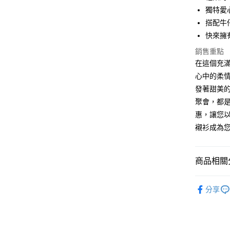
Apple Pay
獨特愛
街口支付
搭配牛
快來擁
悠遊付
銷售重點
Google Pa
在這個充
全盈+PAY
心中的柔
發著甜美
大哥付你
聚會，都是
相關說明
惠，讓您
【大哥付
AFTEE先
1.本服務
襯衫成為
2.付款方
相關說明
流程，驗
【關於「A
ATM付款
完成交易
AFTEE
商品相關分
3.實際核
便利好安
4.訂單成
１．簡單
女裝
襯
消。如遇
２．便利
運送方式
分享
無法說明
３．安心
【繳款方
全家取貨
1.分期款
【「AFT
醒簡訊。
每筆NT$4
１．於結帳
2.透過簡