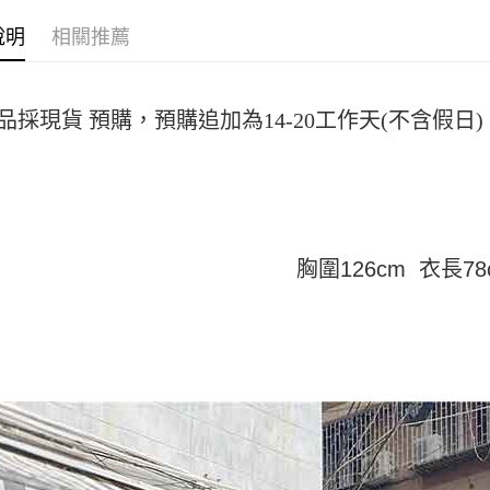
付」結帳
帳／街口支
付款 後全
２．訂單
說明
相關推薦
３．收到繳
每筆NT$4
【注意事
／ATM／
1.本服務
※ 請注意
7-11取貨
用戶於交
絡購買商品
款買賣價
品採現貨 預購，預購追加為14-20工作天(不含假
先享後付
每筆NT$4
2.基於同
※ 交易是
資料（包
是否繳費成
付款 後7-
用，由本
付客戶支
每筆NT$4
3.完整用
【注意事
宅配
１．透過由
交易，需
每筆NT$7
胸圍126cm 衣長78
求債權轉
２．關於
https://aft
３．未成
「AFTE
任。
４．使用「
即時審查
結果請求
５．嚴禁
形，恩沛