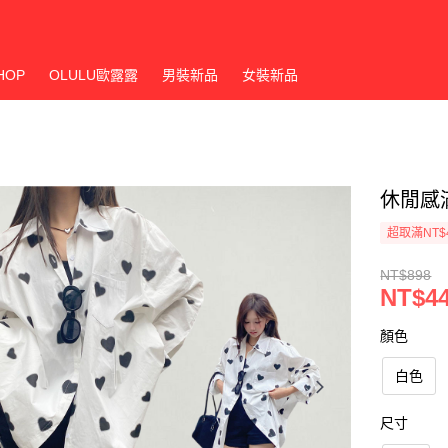
HOP
OLULU歐露露
男裝新品
女裝新品
休閒感
超取滿NT$
NT$898
NT$4
顏色
白色
尺寸