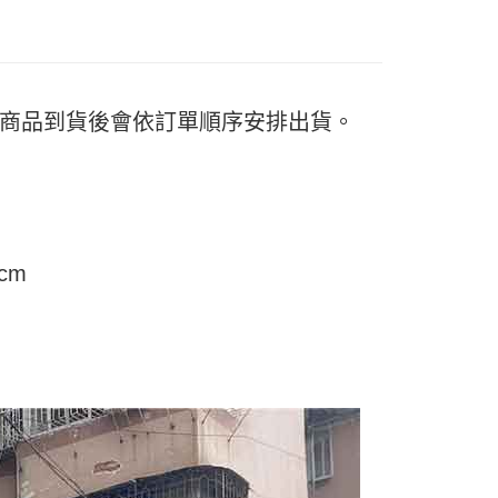
頁面，進行簡訊認證並確認金額後，即可完成結帳。
付／iPASS MONEY」等通路繳費。
家取貨
成立數日內，您將收到繳費通知簡訊。
費通知簡訊後14天內，點擊此簡訊中的連結，可透過四大超商
5
項】
網路銀行／等多元方式進行付款，方視為交易完成。
係由「台灣大哥大股份有限公司」（以下簡稱本公司）所提供，讓
：結帳手續完成當下不需立刻繳費，但若您需要取消訂單，請聯
付款
易時，得透過本服務購買商品或服務，並由商店將買賣／分期付
的店家。未經商家同意取消之訂單仍視為有效，需透過AFTEE
金債權讓與本公司後，依約使用本公司帳單繳交帳款。
日) 商品到貨後會依訂單順序安排出貨。
繳納相關費用。
5，滿NT$499(含以上)免運費
意付款使用「大哥付你分期」之契約關係目的，商店將以您的個人
否成功請以「AFTEE先享後付 」之結帳頁面顯示為準，若有關於
含姓名、電話或地址）提供予台灣大哥大進項蒐集、處理及利
功／繳費後需取消欲退款等相關疑問，請聯繫「AFTEE先享後
11取貨
公司與您本人進行分期帳單所需資料之確認、核對及更正。
援中心」
https://netprotections.freshdesk.com/support/home
5，滿NT$499(含以上)免運費
戶服務條款，請詳閱以下連結：
https://oppay.tw/userRule
項】
恩沛科技股份有限公司提供之「AFTEE先享後付」服務完成之
依本服務之必要範圍內提供個人資料，並將交易相關給付款項請
0，滿NT$499(含以上)免運費
cm
讓予恩沛科技股份有限公司。
個人資料處理事宜，請瀏覽以下網址：
ee.tw/terms/#terms3
年的使用者請事先徵得法定代理人或監護人之同意方可使用
E先享後付」，若未經同意申辦者引起之損失，本公司不負相關責
AFTEE先享後付」時，將依據個別帳號之用戶狀況，依本公司
核予不同之上限額度；若仍有額度不足之情形，本公司將視審查
用戶進行身份認證。
一人註冊多個帳號或使用他人資訊註冊。若發現惡意使用之情
科技股份有限公司將有權停止該用戶之使用額度並採取法律行