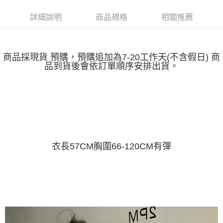
運送方式
消。如遇「轉專審核」未通過狀況，表示未達大哥付你分期系統評分，恕無
２．便利：只要手機號碼，簡訊認證，即可結帳。
法說明評估內容。
詳細說明
商品規格
相關推薦
３．安心：先確認商品／服務後，再付款。
全家取貨付款
【繳款方式說明】
1.分期款項不併入電信帳單，「大哥付你分期」於每月結算日後寄送繳費提
每筆NT$45
【「AFTEE先享後付」結帳流程】
醒簡訊。
１．於結帳方式選擇「AFTEE先享後付」後，將跳轉至「AFTEE先享後付」
2.透過簡訊連結打開帳單後，可選擇「超商條碼／台灣大直營門市／銀行轉
付款 後全家取貨
結帳頁面，進行簡訊認證並確認金額後，即可完成結帳。
商品採現貨 預購，預購追加為7-20工作天(不含假日) 商
帳／街口支付／iPASS MONEY」等通路繳費。
２．訂單成立數日內，您將收到繳費通知簡訊。
品到貨後會依訂單順序安排出貨。
每筆NT$45
３．收到繳費通知簡訊後14天內，點擊此簡訊中的連結，可透過四大超商／
【注意事項】
ATM／網路銀行／等多元方式進行付款，方視為交易完成。
7-11取貨付款
1.本服務係由「台灣大哥大股份有限公司」（以下簡稱本公司）所提供，讓
※ 請注意：結帳手續完成當下不需立刻繳費，但若您需要取消訂單，請聯絡
用戶於交易時，得透過本服務購買商品或服務，並由商店將買賣／分期付款
每筆NT$45，滿NT$499(含以上)免運費
購買商品的店家。未經商家同意取消之訂單仍視為有效，需透過AFTEE先享
買賣價金債權讓與本公司後，依約使用本公司帳單繳交帳款。
後付繳納相關費用。
2.基於同意付款使用「大哥付你分期」之契約關係目的，商店將以您的個人
付款 後7-11取貨
※ 交易是否成功請以「AFTEE先享後付 」之結帳頁面顯示為準，若有關於
資料（包含姓名、電話或地址）提供予台灣大哥大進項蒐集、處理及利用，
是否繳費成功／繳費後需取消欲退款等相關疑問，請聯繫「AFTEE先享後付
每筆NT$45，滿NT$499(含以上)免運費
由本公司與您本人進行分期帳單所需資料之確認、核對及更正。
客戶支援中心」
https://netprotections.freshdesk.com/support/home
3.完整用戶服務條款，請詳閱以下連結：
https://oppay.tw/userRule
衣長57CM胸圍66-120CM有彈
宅配
【注意事項】
１．透過由恩沛科技股份有限公司提供之「AFTEE先享後付」服務完成之交
每筆NT$70，滿NT$499(含以上)免運費
易，需依本服務之必要範圍內提供個人資料，並將交易相關給付款項請求債
權轉讓予恩沛科技股份有限公司。
２．關於個人資料處理事宜，請瀏覽以下網址：
https://aftee.tw/terms/#terms3
３．未成年的使用者請事先徵得法定代理人或監護人之同意方可使用
「AFTEE先享後付」，若未經同意申辦者引起之損失，本公司不負相關責