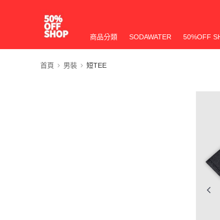
商品分類
SODAWATER
50%OFF S
首頁
男裝
短TEE