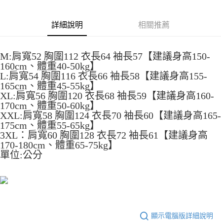
4.訂單成立30分鐘內，如未前往確認交易或遇審核未通過，訂單將自動取
１．簡單：不需註冊會員、不需綁卡、不需儲值。
運送方式
消。如遇「轉專審核」未通過狀況，表示未達大哥付你分期系統評分，恕無
２．便利：只要手機號碼，簡訊認證，即可結帳。
法說明評估內容。
詳細說明
相關推薦
３．安心：先確認商品／服務後，再付款。
全家取貨付款
【繳款方式說明】
1.分期款項不併入電信帳單，「大哥付你分期」於每月結算日後寄送繳費提
每筆NT$45
【「AFTEE先享後付」結帳流程】
醒簡訊。
１．於結帳方式選擇「AFTEE先享後付」後，將跳轉至「AFTEE先享後付」
M:肩寬52 胸圍112 衣長64 袖長57【建議身高150-
2.透過簡訊連結打開帳單後，可選擇「超商條碼／台灣大直營門市／銀行轉
付款 後全家取貨
結帳頁面，進行簡訊認證並確認金額後，即可完成結帳。
160cm、體重40-50kg】
帳／街口支付／iPASS MONEY」等通路繳費。
２．訂單成立數日內，您將收到繳費通知簡訊。
每筆NT$45
L:肩寬54 胸圍116 衣長66 袖長58【建議身高155-
３．收到繳費通知簡訊後14天內，點擊此簡訊中的連結，可透過四大超商／
【注意事項】
165cm、體重45-55kg】
ATM／網路銀行／等多元方式進行付款，方視為交易完成。
7-11取貨付款
1.本服務係由「台灣大哥大股份有限公司」（以下簡稱本公司）所提供，讓
XL:肩寬56 胸圍120 衣長68 袖長59【建議身高160-
※ 請注意：結帳手續完成當下不需立刻繳費，但若您需要取消訂單，請聯絡
用戶於交易時，得透過本服務購買商品或服務，並由商店將買賣／分期付款
170cm、體重50-60kg】
每筆NT$45，滿NT$499(含以上)免運費
購買商品的店家。未經商家同意取消之訂單仍視為有效，需透過AFTEE先享
買賣價金債權讓與本公司後，依約使用本公司帳單繳交帳款。
XXL:肩寬58 胸圍124 衣長70 袖長60【建議身高165-
後付繳納相關費用。
2.基於同意付款使用「大哥付你分期」之契約關係目的，商店將以您的個人
付款 後7-11取貨
※ 交易是否成功請以「AFTEE先享後付 」之結帳頁面顯示為準，若有關於
175cm、體重55-65kg】
資料（包含姓名、電話或地址）提供予台灣大哥大進項蒐集、處理及利用，
是否繳費成功／繳費後需取消欲退款等相關疑問，請聯繫「AFTEE先享後付
3XL：肩寬60 胸圍128 衣長72 袖長61【建議身高
每筆NT$45，滿NT$499(含以上)免運費
由本公司與您本人進行分期帳單所需資料之確認、核對及更正。
客戶支援中心」
https://netprotections.freshdesk.com/support/home
170-180cm、體重65-75kg】
3.完整用戶服務條款，請詳閱以下連結：
https://oppay.tw/userRule
單位:公分
宅配
【注意事項】
１．透過由恩沛科技股份有限公司提供之「AFTEE先享後付」服務完成之交
每筆NT$70，滿NT$499(含以上)免運費
易，需依本服務之必要範圍內提供個人資料，並將交易相關給付款項請求債
權轉讓予恩沛科技股份有限公司。
２．關於個人資料處理事宜，請瀏覽以下網址：
https://aftee.tw/terms/#terms3
３．未成年的使用者請事先徵得法定代理人或監護人之同意方可使用
顯示電腦版詳細說明
「AFTEE先享後付」，若未經同意申辦者引起之損失，本公司不負相關責