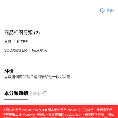
任。
４．使用「AFTEE先享後付」時，將依據個別帳號之用戶狀況，依本公司即
客服
時審查核予不同之上限額度；若仍有額度不足之情形，本公司將視審查結果
請求用戶進行身份認證。
５．嚴禁一人註冊多個帳號或使用他人資訊註冊。若發現惡意使用之情形，
恩沛科技股份有限公司將有權停止該用戶之使用額度並採取法律行動。
商品相關分類 (2)
男裝
短TEE
SODAWATER
喵汪星人
評價
喜歡這個商品嗎？購買後給他一個好評吧
本分類熱銷
全站排行
本網站中使用 cookie，欲查詢有關本網站使用 cookie 方式之詳情，及若您不希
熱門標籤
望在電腦上使用 cookie 時應如何變更電腦的 cookie 設定，請參閱本網站「
隱私