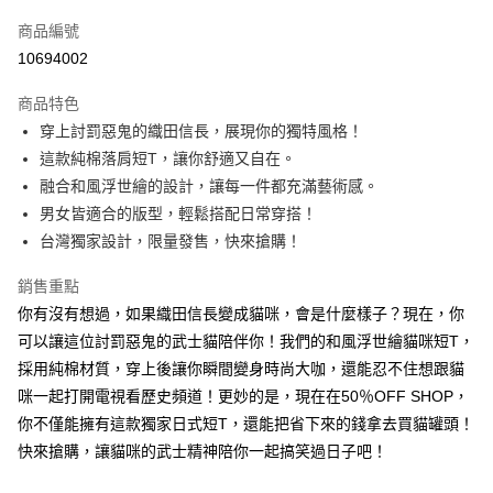
信用卡一次付款
商品編號
超商取貨付款
10694002
LINE Pay
商品特色
Apple Pay
穿上討罰惡鬼的織田信長，展現你的獨特風格！
這款純棉落肩短T，讓你舒適又自在。
街口支付
融合和風浮世繪的設計，讓每一件都充滿藝術感。
悠遊付
男女皆適合的版型，輕鬆搭配日常穿搭！
台灣獨家設計，限量發售，快來搶購！
Google Pay
銷售重點
全盈+PAY
你有沒有想過，如果織田信長變成貓咪，會是什麼樣子？現在，你
大哥付你分期
可以讓這位討罰惡鬼的武士貓陪伴你！我們的和風浮世繪貓咪短T，
相關說明
採用純棉材質，穿上後讓你瞬間變身時尚大咖，還能忍不住想跟貓
【大哥付你分期使用說明】
咪一起打開電視看歷史頻道！更妙的是，現在在50％OFF SHOP，
AFTEE先享後付
1.本服務由台灣大哥大提供，台灣大哥大用戶可立即使用無須另外申請。
2.付款方式選擇「大哥付你分期」，訂單成立後會自動跳轉到大哥付的交易
你不僅能擁有這款獨家日式短T，還能把省下來的錢拿去買貓罐頭！
相關說明
流程，驗證手機門號後，選擇欲分期的期數、繳款截止日，確認付款後即完
【關於「AFTEE先享後付」】
快來搶購，讓貓咪的武士精神陪你一起搞笑過日子吧！
成交易。
ATM付款
AFTEE先享後付是「在收到商品之後才付款」的支付方式。 讓您購物簡單
3.實際核准額度、可分期數及費用金額請依後續交易確認頁面所載為準。
便利好安心！