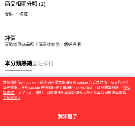
商品相關分類 (1)
女裝
短褲
評價
喜歡這個商品嗎？購買後給他一個好評吧
本分類熱銷
全站排行
本網站中使用 cookie，欲查詢有關本網站使用 cookie 方式之詳情，及若您不希
熱門標籤
望在電腦上使用 cookie 時應如何變更電腦的 cookie 設定，請參閱本網站「
隱私
權條款
」之 Cookie 聲明。您繼續使用本網站即表示您同意本公司得按本網站使
用條款之 Cookie 聲明使用 cookie。
了解更多 >
我知道了