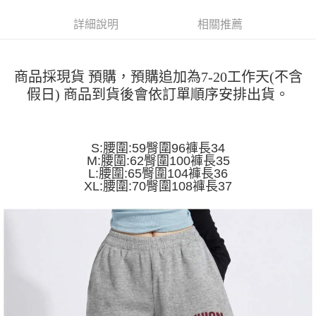
運送方式
消。如遇「轉專審核」未通過狀況，表示未達大哥付你分期系統評分，恕無
２．便利：只要手機號碼，簡訊認證，即可結帳。
法說明評估內容。
詳細說明
相關推薦
３．安心：先確認商品／服務後，再付款。
全家取貨付款
【繳款方式說明】
1.分期款項不併入電信帳單，「大哥付你分期」於每月結算日後寄送繳費提
每筆NT$45
【「AFTEE先享後付」結帳流程】
醒簡訊。
１．於結帳方式選擇「AFTEE先享後付」後，將跳轉至「AFTEE先享後付」
2.透過簡訊連結打開帳單後，可選擇「超商條碼／台灣大直營門市／銀行轉
付款 後全家取貨
商品採現貨 預購，預購追加為7-20工作天(不含
結帳頁面，進行簡訊認證並確認金額後，即可完成結帳。
帳／街口支付／iPASS MONEY」等通路繳費。
２．訂單成立數日內，您將收到繳費通知簡訊。
假日) 商品到貨後會依訂單順序安排出貨。
每筆NT$45
３．收到繳費通知簡訊後14天內，點擊此簡訊中的連結，可透過四大超商／
【注意事項】
ATM／網路銀行／等多元方式進行付款，方視為交易完成。
7-11取貨付款
1.本服務係由「台灣大哥大股份有限公司」（以下簡稱本公司）所提供，讓
※ 請注意：結帳手續完成當下不需立刻繳費，但若您需要取消訂單，請聯絡
用戶於交易時，得透過本服務購買商品或服務，並由商店將買賣／分期付款
每筆NT$45，滿NT$499(含以上)免運費
購買商品的店家。未經商家同意取消之訂單仍視為有效，需透過AFTEE先享
買賣價金債權讓與本公司後，依約使用本公司帳單繳交帳款。
S:腰圍:59臀圍96褲長34
後付繳納相關費用。
2.基於同意付款使用「大哥付你分期」之契約關係目的，商店將以您的個人
M:腰圍:62臀圍100褲長35
付款 後7-11取貨
※ 交易是否成功請以「AFTEE先享後付 」之結帳頁面顯示為準，若有關於
資料（包含姓名、電話或地址）提供予台灣大哥大進項蒐集、處理及利用，
L:腰圍:65臀圍104褲長36
是否繳費成功／繳費後需取消欲退款等相關疑問，請聯繫「AFTEE先享後付
每筆NT$45，滿NT$499(含以上)免運費
由本公司與您本人進行分期帳單所需資料之確認、核對及更正。
XL:腰圍:70臀圍108褲長37
客戶支援中心」
https://netprotections.freshdesk.com/support/home
3.完整用戶服務條款，請詳閱以下連結：
https://oppay.tw/userRule
宅配
【注意事項】
１．透過由恩沛科技股份有限公司提供之「AFTEE先享後付」服務完成之交
每筆NT$70，滿NT$499(含以上)免運費
易，需依本服務之必要範圍內提供個人資料，並將交易相關給付款項請求債
權轉讓予恩沛科技股份有限公司。
２．關於個人資料處理事宜，請瀏覽以下網址：
https://aftee.tw/terms/#terms3
３．未成年的使用者請事先徵得法定代理人或監護人之同意方可使用
「AFTEE先享後付」，若未經同意申辦者引起之損失，本公司不負相關責