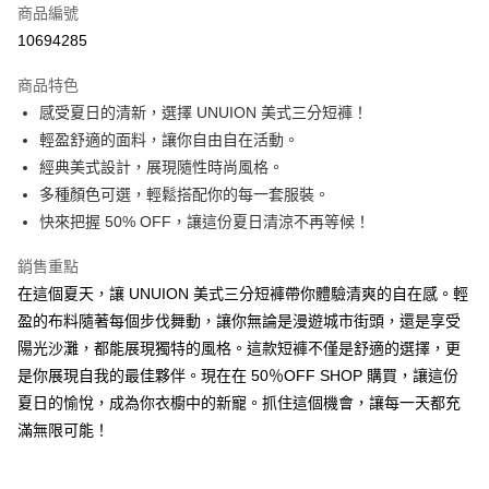
商品編號
超商取貨付款
10694285
LINE Pay
商品特色
Apple Pay
感受夏日的清新，選擇 UNUION 美式三分短褲！
輕盈舒適的面料，讓你自由自在活動。
街口支付
經典美式設計，展現隨性時尚風格。
悠遊付
多種顏色可選，輕鬆搭配你的每一套服裝。
快來把握 50% OFF，讓這份夏日清涼不再等候！
Google Pay
銷售重點
全盈+PAY
在這個夏天，讓 UNUION 美式三分短褲帶你體驗清爽的自在感。輕
大哥付你分期
盈的布料隨著每個步伐舞動，讓你無論是漫遊城市街頭，還是享受
相關說明
陽光沙灘，都能展現獨特的風格。這款短褲不僅是舒適的選擇，更
【大哥付你分期使用說明】
是你展現自我的最佳夥伴。現在在 50％OFF SHOP 購買，讓這份
AFTEE先享後付
1.本服務由台灣大哥大提供，台灣大哥大用戶可立即使用無須另外申請。
2.付款方式選擇「大哥付你分期」，訂單成立後會自動跳轉到大哥付的交易
夏日的愉悅，成為你衣櫥中的新寵。抓住這個機會，讓每一天都充
相關說明
流程，驗證手機門號後，選擇欲分期的期數、繳款截止日，確認付款後即完
【關於「AFTEE先享後付」】
滿無限可能！
成交易。
ATM付款
AFTEE先享後付是「在收到商品之後才付款」的支付方式。 讓您購物簡單
3.實際核准額度、可分期數及費用金額請依後續交易確認頁面所載為準。
便利好安心！
4.訂單成立30分鐘內，如未前往確認交易或遇審核未通過，訂單將自動取
１．簡單：不需註冊會員、不需綁卡、不需儲值。