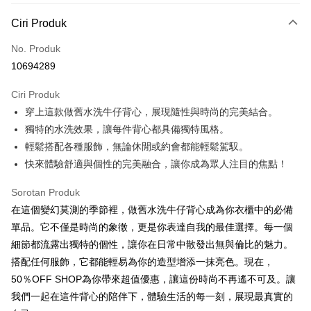
Kaedah Pembayaran
Ciri Produk
Kad Kredit (Bayaran Penuh)
No. Produk
Pengambilan di Kedai Serbaneka
10694289
LINE Pay
Ciri Produk
Apple Pay
穿上這款做舊水洗牛仔背心，展現隨性與時尚的完美結合。
獨特的水洗效果，讓每件背心都具備獨特風格。
JKOPAY
輕鬆搭配各種服飾，無論休閒或約會都能輕鬆駕馭。
Easy Wallet
快來體驗舒適與個性的完美融合，讓你成為眾人注目的焦點！
Google Pay
Sorotan Produk
Plus PAY
在這個變幻莫測的季節裡，做舊水洗牛仔背心成為你衣櫃中的必備
單品。它不僅是時尚的象徵，更是你表達自我的最佳選擇。每一個
OP Pay Later
細節都流露出獨特的個性，讓你在日常中散發出無與倫比的魅力。
Deskripsi
搭配任何服飾，它都能輕易為你的造型增添一抹亮色。現在，
[Terma Penggunaan untuk OP Pay Later]
AFTEE
50％OFF SHOP為你帶來超值優惠，讓這份時尚不再遙不可及。讓
Perkhidmatan ini disediakan oleh Taiwan Mobile dan tersedia untuk
Deskripsi
我們一起在這件背心的陪伴下，體驗生活的每一刻，展現最真實的
pengguna Taiwan Mobile tanpa memerlukan permohonan tambahan.
Pertama, Mengenai Perkhidmatan AFTEE Beli Sekarang Bayar Kemudian