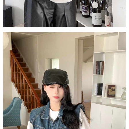
1. Perkhidmatan ini disediakan oleh Taiwan Mobile, pengguna telefon
Sila hubungi NP Taiwan Inc. di
cs_tw@netprotections.co.jp
jika anda
mudah alih boleh segera menggunakan tanpa perlu memohon lagi.
mempunyai sebarang kebimbangan mengenai pemprosesan dan
(Hanya untuk nombor langganan peribadi, tidak terbuka untuk syarikat
penggunaan pada data peribadi. Jika anda tidak bersetuju dengan data
dan kad prabayar)
peribadi yang disenaraikan seperti di atas akan dikumpul dan digunakan
2. Pilihan kaedah pembayaran "Pembayaran Ansuran Gogo", selepas
oleh AFTEE, sila jangan gunakan perkhidmatan ini.
pesanan ditubuhkan, akan secara automatik dialihkan ke proses
transaksi Gogo, selepas pengesahan nombor telefon, pilih bilangan
ansuran yang diingini, tarikh akhir pembayaran, dan setelah
mengesahkan pembayaran, transaksi akan selesai.
3. Jumlah kelulusan sebenar, bilangan ansuran dan jumlah bayaran
adalah berdasarkan halaman pengesahan transaksi seterusnya.
4. Dalam masa 30 minit selepas pesanan ditubuhkan, jika tidak pergi
untuk mengesahkan transaksi atau jika tidak lulus semakan, pesanan
akan dibatalkan secara automatik. Jika terdapat situasi "pindah untuk
semakan khusus" yang tidak lulus, ini menunjukkan bahawa sistem
penilaian tidak mencukupi, tiada penjelasan mengenai kandungan
penilaian boleh diberikan.
【Penerangan Kaedah Pembayaran】
1. Pembayaran ansuran tidak digabungkan dalam bil telekomunikasi,
"Pembayaran Ansuran Gogo" akan menghantar SMS peringatan
pembayaran selepas tarikh penyelesaian bulanan.
2. Melalui pautan SMS untuk membuka bil, anda boleh memilih untuk
membayar melalui "Kod bar kedai serbaneka / Kedai rasmi Taiwan
Mobile / Pemindahan bank / Pembayaran J街口 / iPASS MONEY" dan