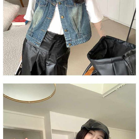
saluran lain.
【Nota Penting】
1. Perkhidmatan ini disediakan oleh "Taiwan Mobile Co., Ltd." untuk
membolehkan pengguna membeli produk atau perkhidmatan melalui
perkhidmatan ini semasa transaksi, dan kedai akan menyerahkan hak
tuntutan harga jual/beli ansuran kepada syarikat ini untuk membayar bil
menggunakan bil syarikat ini.
2. Berdasarkan tujuan kontrak persetujuan pembayaran menggunakan
"Pembayaran Ansuran Gogo", kedai akan memberikan maklumat peribadi
anda (termasuk nama, telefon atau alamat) kepada Taiwan Mobile untuk
pengumpulan, pemprosesan dan penggunaan, untuk pengesahan,
semakan dan pembetulan data yang diperlukan untuk bil ansuran oleh
Taiwan Mobile.
3. Sila baca syarat perkhidmatan pengguna secara lengkap melalui
pautan berikut: https://oppay.tw/userRule