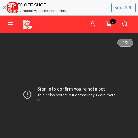
50 OFF SHOP
Buka APP
Gunakan App Kami Sekarang
0
1
/
2