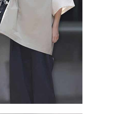
Gogo, selepas pengesahan nombor telefon, pilih bilangan
oleh AFTEE, sila jangan gunakan perkhidmatan ini.
ng diingini, tarikh akhir pembayaran, dan setelah
an pembayaran, transaksi akan selesai.
kelulusan sebenar, bilangan ansuran dan jumlah bayaran
dasarkan halaman pengesahan transaksi seterusnya.
asa 30 minit selepas pesanan ditubuhkan, jika tidak pergi
esahkan transaksi atau jika tidak lulus semakan, pesanan
alkan secara automatik. Jika terdapat situasi "pindah untuk
usus" yang tidak lulus, ini menunjukkan bahawa sistem
tidak mencukupi, tiada penjelasan mengenai kandungan
boleh diberikan.
gan Kaedah Pembayaran】
ran ansuran tidak digabungkan dalam bil telekomunikasi,
an Ansuran Gogo" akan menghantar SMS peringatan
 selepas tarikh penyelesaian bulanan.
 pautan SMS untuk membuka bil, anda boleh memilih untuk
elalui "Kod bar kedai serbaneka / Kedai rasmi Taiwan
Pemindahan bank / Pembayaran J街口 / iPASS MONEY" dan
n.
nting】
matan ini disediakan oleh "Taiwan Mobile Co., Ltd." untuk
an pengguna membeli produk atau perkhidmatan melalui
an ini semasa transaksi, dan kedai akan menyerahkan hak