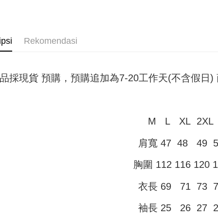
pembayara
4. Setela
NT$45/pe
manakala a
Had kredit
AFTEE.
付款 後全
yang diken
5. Tiada b
pada hala
ipsi
Rekomendasi
pembayara
NT$45/pe
dalam tal
Jika trans
aplikasi A
7-11取貨
dibuat, at
akan dibat
NT$45/pes
Sila ambil
品採現貨 預購，預購追加為7-20工作天(不含假日
peringkat 
bagaimanap
NT$499 at
tidak dipe
dan mendaf
pembayara
付款 後7-
[Arahan P
NT$45/pes
Tempoh pe
M L XL 2XL
Pembayaran
ditambah d
NT$499 at
berasingan
Anda bole
肩寬 47 48 49 5
pembayaran
menerima 
宅配
boleh men
NT$70/pes
Selepas me
胸圍 112 116 120 1
produk pr
menyelesai
lebih lama
NT$499 at
kod bar ke
pembayara
衣長 69 71 73 7
JKOPay, a
pesanan.
[Nota Pent
袖長 25 26 27 2
Kedua, Se
1. Jumlah 