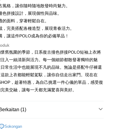
古風格，讓你隨時隨地散發時尚魅力。
撞色拼接設計，展現個性與品味。
適的面料，穿著輕鬆自在。
裁，完美搭配各種造型，展現青春活力。
購，讓這件POLO成為你的必備單品！
t
roduk
y
懷舊氛圍的季節，日系復古撞色拼接POLO短袖上衣將
櫥注入一絲清新與活力。每一個細節都散發著獨特的魅
在日常生活中也能展現不凡的品味。無論是搭配牛仔褲還
ter
，這款上衣都能輕鬆駕馭，讓你自信走出家門。現在在
F SHOP，趁著特惠，為自己挑選一件心儀的單品，感受復
nggunaan untuk OP Pay Later]
的完美交融，讓每一天都充滿驚喜與美好。
an ini disediakan oleh Taiwan Mobile dan tersedia untuk
Taiwan Mobile tanpa memerlukan permohonan tambahan.
Mengenai Perkhidmatan AFTEE Beli Sekarang Bayar
an ATM
Berkaitan (1)
memilih OP Pay Later sebagai kaedah pembayaran, sistem
 memilih AFTEE sebagai kaedah pembayaran, mesej
rahkan anda secara automatik ke proses transaksi OP Pay
n AFTEE akan muncul.
pas pesanan dibuat. Anda perlu mengesahkan nombor telefon
TEE
oleh meneruskan pembayaran selepas pengesahan SMS.
Penghantaran
 anda, memilih bilangan ansuran, dan menetapkan tarikh
Sokongan
ayaran diperlukan apabila pesanan disahkan. Produk akan
ayaran. Transaksi akan dianggap selesai setelah
e alamat yang ditetapkan.
付款