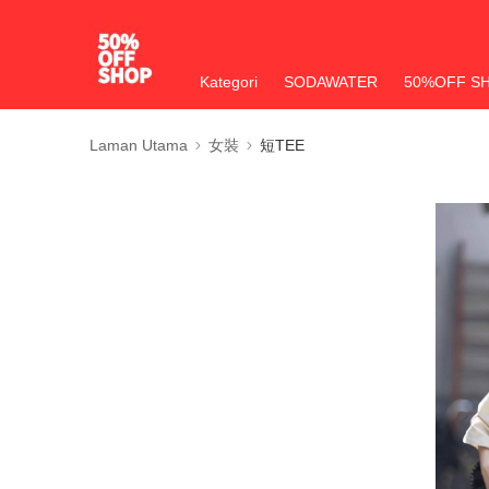
Kategori
SODAWATER
50%OFF S
Laman Utama
女裝
短TEE