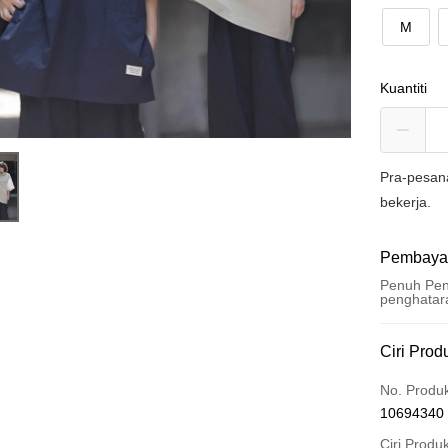
M
Kuantiti
Pra-pesan
bekerja.
Pembaya
Penuh Pen
penghatar
Kaedah 
Ciri Prod
Kad Kredi
No. Produ
10694340
Pengambil
Ciri Produ