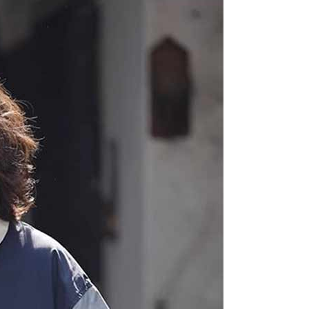
arga jual/beli ansuran kepada syarikat ini untuk membayar bil
n bil syarikat ini.
arkan tujuan kontrak persetujuan pembayaran menggunakan
an Ansuran Gogo", kedai akan memberikan maklumat
nda (termasuk nama, telefon atau alamat) kepada Taiwan
tuk pengumpulan, pemprosesan dan penggunaan, untuk
, semakan dan pembetulan data yang diperlukan untuk bil
eh Taiwan Mobile.
ca syarat perkhidmatan pengguna secara lengkap melalui
kut: https://oppay.tw/userRule