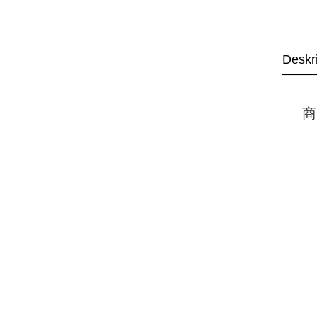
Deskr
商