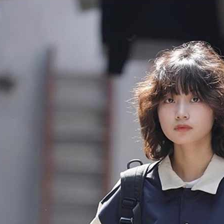
tuntutan h
menggunaka
2. Berdas
"Pembayar
peribadi a
Mobile un
pengesahan
ansuran ol
3. Sila ba
pautan beri