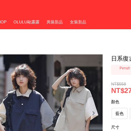
HOP
OLULU歐露露
男裝新品
女裝新品
日系復
Penuh 
NT$558
NT$2
顏色
藍色
尺寸