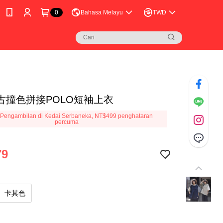
0
Bahasa Melayu
TWD
古撞色拼接POLO短袖上衣
Pengambilan di Kedai Serbaneka, NT$499 penghataran
percuma
79
卡其色