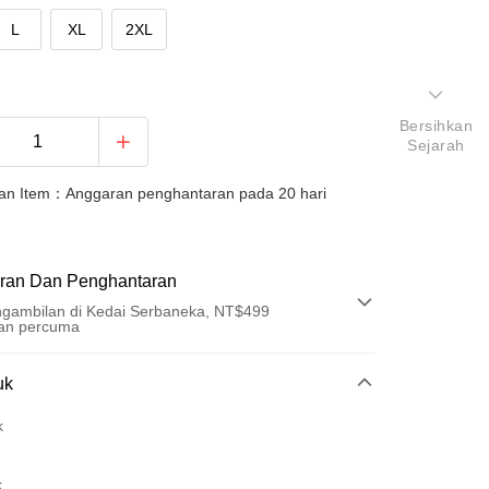
L
XL
2XL
Bersihkan
Sejarah
an Item：Anggaran penghantaran pada 20 hari
ran Dan Penghantaran
gambilan di Kedai Serbaneka, NT$499
an percuma
Pembayaran
uk
t (Bayaran Penuh)
k
an di Kedai Serbaneka
k