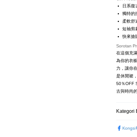
LINE Pay
日系復
獨特的
Apple Pay
柔軟舒
JKOPAY
短袖剪
快來搶
Easy Walle
Sorotan P
Google Pa
在這個充滿
Plus PAY
為你的衣
力，讓你
OP Pay La
是休閒裙
Deskripsi
50％OF
[Terma Pe
AFTEE
古與時尚
Perkhidmat
Deskripsi
pengguna 
Pertama, 
Pemindah
Kemudian
Kategori 
Jika anda 
1. Dengan
akan menga
pengesaha
Later sele
女裝
短
2. Anda b
Pilihan 
mudah alih
Kongsi
3. Tiada b
akhir pemb
dihantar k
全家取貨