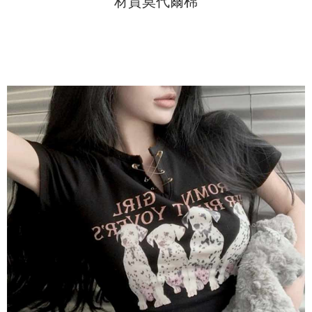
材質莫代爾棉
ロテクションズ（以下 AFTEE という）が提供し、AFTEEが代金を徴収し
ます。当サービスご利用の際に提供しなければならない個人情報（注文者
の氏名、電話番号、受取人の氏名、電話番号、受取人住所を含むがこれに
限らない）は、AFTEEに渡され当サービスで必要な範囲内で利用されま
す。AFTEEの個人情報の収集、処理、利用について、詳細はAFTEE公式ホ
ームページの『個人情報の収集、処理及び利用に関する声明』をご参照く
ださい（
https://aftee.tw/privacypolicy/
）。
AFTEEの初回ご利用の際に、審査を通過すれば、最高額がNT$10,000にな
ります。支払い期限を過ぎた場合、その金額に基づいて年利20%の遅延滞
納金が加算されます。未成年の利用者は、事前に法定代理人または後見人
の同意を得ればAFTEEをご利用いただけます。
個人情報の処理、利用について疑問がある、または関連する法律の権利を
行使したい場合は、ネットプロテクションズ
cs_tw@netprotections.co.jp
にご連絡ください。上記に示した個人情報を、必要な購入注文書とあわせ
てAFTEEにご提供いただく、またはAFTEEにあなたの個人情報の収集、処
理、利用を許可することににご同意いただけない場合は、当サービスを選
択しないでください。