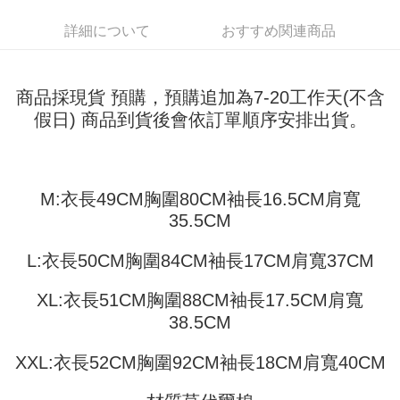
配送方法
を基準とします。
3.注文するときのお支払いは不要です。商品はご指定の住所に配送されま
4. 注文成立後30分以内に確認取引を行わない場合や審査が通過しない場
す。
詳細について
おすすめ関連商品
全家取貨付款
合、注文は自動的にキャンセルされます。「転専審査」に未通過の状況が
4.ご注文が完了すると、携帯に支払い通知のSMSが届きます。アプリ会員
発生した場合は、システムの評価基準に達していないことを意味し、評価
配送毎にNT$45
の場合は、AFTEE アプリプッシュ通知が届きます。
内容についての説明はいたしかねます。
5.商品受け取り時のお支払いは不要です。商品を確かめてから、SMSまた
付款 後全家取貨
はアプリの通知に従って、4大コンビニ、またはATM/オンラインバンキン
商品採現貨 預購，預購追加為7-20工作天(不含
グでお支払いください。
配送毎にNT$45
假日) 商品到貨後會依訂單順序安排出貨。
【支払い方法の説明】
1. 分割払いの金額は電信請求書に統合されず、「OP Pay Later」は毎月の
代金納付期限は最短で 14 日以内ですので、ご注意ください。AFTEE アプ
7-11取貨付款
締め日後に支払いリマインダーのSMSを送信します。
リをダウンロードして AFTEE 会員になるとお支払い期限を最長 45 日以内
2. SMSのリンクを通じて請求書を開いた後、「コンビニバーコード／台湾
配送毎にNT$45、NT$499以上で送料無料
まで延長できます。
大直営店舗／銀行振込／街口支払い／iPASS MONEY」などのチャネルで
M:衣長49CM胸圍80CM袖長16.5CM肩寬
支払いを選択できます。
付款 後7-11取貨
お支払期限は、ショップが請求した期日と、AFTEEで延長できる日数をも
35.5CM
とに計算されます。AFTEEで注文すると、商品を受け取るまで支払い期限
配送毎にNT$45、NT$499以上で送料無料
【注意事項】
を延長できますが、商品を期限内に受け取れない場合があります（例：予
1. 本サービスは「台湾大哥大株式会社」（以下「当社」といいます）によ
約商品や商品到着日が比較的遅い商品）。そのため、商品到着の有無に関
L:衣長50CM胸圍84CM袖長17CM肩寬37CM
宅配
って提供され、ユーザーが取引時に本サービスを通じて商品やサービスを
わらず、AFTEEで指定された期限内にお支払いください。
購入できるようにし、店舗が売買／分割払い売買の債権を当社に譲渡した
配送毎にNT$70、NT$499以上で送料無料
後、契約に基づいて当社の請求書で帳款を支払うことになります。
XL:衣長51CM胸圍88CM袖長17.5CM肩寬
二、支払い限度額
2. 「OP Pay Later」を利用する契約関係の目的から、店舗はあなたの個人
1.初回 AFTEEを ご利用の際に、認証結果及び当社の審査の結果に基づ
38.5CM
情報（名前、電話または住所を含む）を台湾大哥大に提供し、収集、処理
き、限度額が設定されます。
および利用するために、当社があなた本人と分割請求書に必要な情報の確
2.決済金額は最低NT$20です。
XXL:衣長52CM胸圍92CM袖長18CM肩寬40CM
認、照合および修正を行います。
3.現在、台湾の会員のみご利用いただけます。
3. 完全なユーザーサービス規約については、以下のリンクを参照してくだ
さい：
https://oppay.tw/userRule
三、利用規約「AFTEE代金後払い」（以下当サービスという）はネットプ