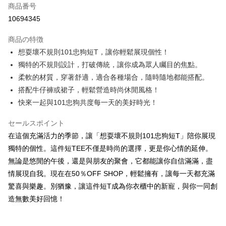
商品番号
コンビニ店頭代金引換
10694345
LINE Pay
商品の特徴
Apple Pay
想耍壞不規則101忠狗短T，讓你輕鬆展現個性！
獨特的不規則設計，打破傳統，讓你成為眾人矚目的焦點。
JKOPAY
柔軟的材質，穿著舒適，適合各種場合，隨時隨地都能搭配。
Easy Wallet
搭配牛仔褲或裙子，輕鬆營造時尚休閒風格！
快來一起與101忠狗共度每一天的美好時光！
Google Pay
Plus Pay
セールスポイント
在這個充滿活力的季節，讓「想耍壞不規則101忠狗短T」陪你展現
OP Pay Later
獨特的個性。這件短TEE不僅是時尚的選擇，更是你心情的延伸。
説明
無論是悠閒的午後，還是與朋友的聚會，它都能讓你自信滿滿，盡
【OP Pay Later 使用説明】
AFTEE代金後払い
情展現自我。現在在50％OFF SHOP，輕鬆擁有，讓每一天都充滿
1. 本サービスは台湾大哥大によって提供され、台湾大哥大のユーザーは追
加の申請なしで即時に利用可能です。
説明
驚喜與樂趣。別猶豫，讓這件短T成為你衣櫃中的新寵，與你一同創
2. 支払い方法で「OP Pay Later」を選択すると、注文が成立した後に自動
一、 AFTEE代金後払いについて
造無數美好回憶！
的に OP Pay Later の取引プロセスに移行し、携帯番号を確認後、分割払
ATM払い
1.お支払い方法でAFTEE代金後払いを選択すると、携帯電話認証ウィンド
いの回数や支払い期限を選択し、支払いを確認すると取引が完了します。
ウが表示されます。
3. 実際の承認額、分割回数および費用については、後続の取引確認ページ
2.SMSで認証してお支払い手続を進めてください。