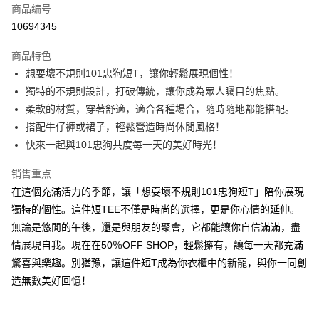
商品编号
超商取货付款
10694345
LINE Pay
商品特色
Apple Pay
想耍壞不規則101忠狗短T，讓你輕鬆展現個性！
獨特的不規則設計，打破傳統，讓你成為眾人矚目的焦點。
街口支付
柔軟的材質，穿著舒適，適合各種場合，隨時隨地都能搭配。
悠遊付
搭配牛仔褲或裙子，輕鬆營造時尚休閒風格！
快來一起與101忠狗共度每一天的美好時光！
Google Pay
销售重点
Plus PAY
在這個充滿活力的季節，讓「想耍壞不規則101忠狗短T」陪你展現
大哥付你分期
獨特的個性。這件短TEE不僅是時尚的選擇，更是你心情的延伸。
相关说明
無論是悠閒的午後，還是與朋友的聚會，它都能讓你自信滿滿，盡
【大哥付你分期使用说明】
情展現自我。現在在50％OFF SHOP，輕鬆擁有，讓每一天都充滿
AFTEE先享后付
1. 本服务由台湾大哥大提供，电信用户可立即使用无须另外申请。（限个人
月租型门号，不开放公司户及预付卡使用）
驚喜與樂趣。別猶豫，讓這件短T成為你衣櫃中的新寵，與你一同創
相关说明
2. 付款方式选择 “大哥付你分期”，订单成立后会自动跳转到大哥付的交易流
一、關於 AFTEE先享後付
造無數美好回憶！
程，验证手机门号后，选择欲分期的期数、缴款截止日，确认付款后即完成
ATM付款
1. 於付款方式選擇AFTEE先享後付，將跳出AFTEE先享後付手機驗證視
交易。
窗。
3. 实际核准额度、可分期数及费用金额请依后续交易确认页面所载为准。
2. 進行簡訊驗證之後，即可完成結帳手續。