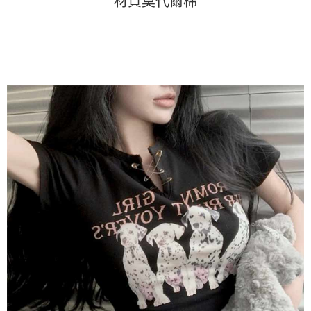
材質莫代爾棉
AFTEE 於本服務必要服務範圍內運用。關於 AFTEE 對於個人資料之蒐集、
處理、利用，詳參 AFTEE 官網之『個人資料蒐集、處理及利用告知聲明』
（
https://aftee.tw/privacypolicy/
）。
若款項超過繳費期限，將根據當次的金額加收年利率 16% 的逾期滯納金。
未成年的使用者，請事先徵得法定代理人或監護人之同意方可使用
AFTEE。
若您對於個人資料之處理、利用有任何疑問，或欲行使相關法律權利，請聯
繫恩沛科技股份有限公司。若您不同意我們將上開所示之個人資料，連同必
要之購買訂單資訊提供予 AFTEE ，或讓 AFTEE 蒐集處理利用您的個人資
料，請勿選用本服務。