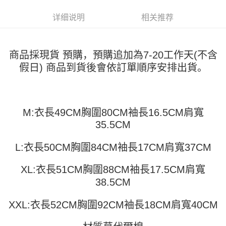
运送方式
4. 订单成立30分钟内，如未前往确认交易或遇审核未通过，订单将自动取
3. 訂單確認後不需事先繳費，商品會配送至您的指定地址。
消。如遇 “转专审核”未通过状况，表示未达系统评分，恕无法说明评估内
详细说明
相关推荐
4. 下訂完成後，您的手機會收到一封繳費通知簡訊，APP會員則會收到
全家取貨付款
容。
AFTEE APP推播通知。
【缴款方式说明】
每笔NT$45
5. 收到商品當下無需繳費，確認無誤後，請再利用繳費通知簡訊或AFTEE
1. 分期款项不并入电信账单，“大哥付你分期”于每月结算日后寄送缴费提醒
APP於四大便利商店‧ATM/網銀等方式進行付款。
短信。
付款 後全家取貨
商品採現貨 預購，預購追加為7-20工作天(不含
2. 通过短信链接打开账单后，可选择 “超商条码／台湾大直营门市／银行转
請留意繳費期限為 14 天。唯有下載 AFTEE App 成為 AFTEE 會員者方能享
假日) 商品到貨後會依訂單順序安排出貨。
每笔NT$45
账／街口支付／iPASS MONEY”等通路缴费。
有最長 45 天內付款之服務。
7-11取貨付款
【注意事项】
繳費期限，為商家向您請款的時間，再加上使用AFTEE可延長的天數所計算
1. 本服务系由 “台湾大哥大股份有限公司”所提供，让用户于交易时，得通过
每笔NT$45，满NT$499(含以上)免运费
出。使用AFTEE下訂可以延長您收到商品前的繳費天數，但無法保證一定能
本服务购买商品或服务，并由商店将买卖／分期付款买卖价金债权让与本公
夠在期限內收到商品(例如:預購商品或預計到貨時間較長者)。因此無論收到
M:衣長49CM胸圍80CM袖長16.5CM肩寬
司后，依约使用本公司账单缴交账款。
付款 後7-11取貨
商品與否，仍需要請您在AFTEE規定的時間內完成繳費。
2. 基于同意付款使用 “大哥付你分期”之契约关系目的，商店将以您的个人资
35.5CM
每笔NT$45，满NT$499(含以上)免运费
料（包含姓名、电话或地址）提供予台湾大哥大进项收集、处理及利用，由
二、付款限制
台湾大哥大与本人进行分期账单所需资料之确认、核对及更正。
1. 初次使用 AFTEE 時，將依認證結果及本公司審查結果，核予每個人不同
L:衣長50CM胸圍84CM袖長17CM肩寬37CM
宅配
3. 完整用户服务条款，请详阅以下链接：
https://oppay.tw/userRule
之上限額度
2. 結帳金額須大於NT$30
每笔NT$70，满NT$499(含以上)免运费
XL:衣長51CM胸圍88CM袖長17.5CM肩寬
3. 目前僅支援台灣會員
38.5CM
三、聲明條款
「AFTEE先享後付」(下稱本服務)乃由恩沛科技股份有限公司(下稱 AFTEE )
XXL:衣長52CM胸圍92CM袖長18CM肩寬40CM
所提供，並由 AFTEE 向您收取款項。因使用本服務所須提供之個人資料(包
含但不限於訂購人姓名、電話，收件人姓名、電話、收件地址)，將交付予