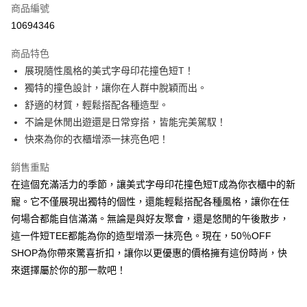
商品編號
超商取貨付款
10694346
LINE Pay
商品特色
Apple Pay
展現隨性風格的美式字母印花撞色短T！
獨特的撞色設計，讓你在人群中脫穎而出。
街口支付
舒適的材質，輕鬆搭配各種造型。
悠遊付
不論是休閒出遊還是日常穿搭，皆能完美駕馭！
快來為你的衣櫃增添一抹亮色吧！
Google Pay
銷售重點
全盈+PAY
在這個充滿活力的季節，讓美式字母印花撞色短T成為你衣櫃中的新
大哥付你分期
寵。它不僅展現出獨特的個性，還能輕鬆搭配各種風格，讓你在任
相關說明
何場合都能自信滿滿。無論是與好友聚會，還是悠閒的午後散步，
【大哥付你分期使用說明】
這一件短TEE都能為你的造型增添一抹亮色。現在，50％OFF
AFTEE先享後付
1.本服務由台灣大哥大提供，台灣大哥大用戶可立即使用無須另外申請。
2.付款方式選擇「大哥付你分期」，訂單成立後會自動跳轉到大哥付的交易
SHOP為你帶來驚喜折扣，讓你以更優惠的價格擁有這份時尚，快
相關說明
流程，驗證手機門號後，選擇欲分期的期數、繳款截止日，確認付款後即完
【關於「AFTEE先享後付」】
來選擇屬於你的那一款吧！
成交易。
ATM付款
AFTEE先享後付是「在收到商品之後才付款」的支付方式。 讓您購物簡單
3.實際核准額度、可分期數及費用金額請依後續交易確認頁面所載為準。
便利好安心！
4.訂單成立30分鐘內，如未前往確認交易或遇審核未通過，訂單將自動取
１．簡單：不需註冊會員、不需綁卡、不需儲值。