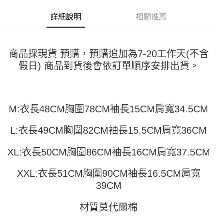
運送方式
消。如遇「轉專審核」未通過狀況，表示未達大哥付你分期系統評分，恕無
２．便利：只要手機號碼，簡訊認證，即可結帳。
法說明評估內容。
詳細說明
相關推薦
３．安心：先確認商品／服務後，再付款。
全家取貨付款
【繳款方式說明】
1.分期款項不併入電信帳單，「大哥付你分期」於每月結算日後寄送繳費提
每筆NT$45
【「AFTEE先享後付」結帳流程】
醒簡訊。
１．於結帳方式選擇「AFTEE先享後付」後，將跳轉至「AFTEE先享後付」
2.透過簡訊連結打開帳單後，可選擇「超商條碼／台灣大直營門市／銀行轉
付款 後全家取貨
結帳頁面，進行簡訊認證並確認金額後，即可完成結帳。
商品採現貨 預購，預購追加為7-20工作天(不含
帳／街口支付／iPASS MONEY」等通路繳費。
２．訂單成立數日內，您將收到繳費通知簡訊。
每筆NT$45
假日) 商品到貨後會依訂單順序安排出貨。
３．收到繳費通知簡訊後14天內，點擊此簡訊中的連結，可透過四大超商／
【注意事項】
ATM／網路銀行／等多元方式進行付款，方視為交易完成。
7-11取貨付款
1.本服務係由「台灣大哥大股份有限公司」（以下簡稱本公司）所提供，讓
※ 請注意：結帳手續完成當下不需立刻繳費，但若您需要取消訂單，請聯絡
用戶於交易時，得透過本服務購買商品或服務，並由商店將買賣／分期付款
每筆NT$45，滿NT$499(含以上)免運費
購買商品的店家。未經商家同意取消之訂單仍視為有效，需透過AFTEE先享
買賣價金債權讓與本公司後，依約使用本公司帳單繳交帳款。
後付繳納相關費用。
M:衣長48CM胸圍78CM袖長15CM肩寬34.5CM
2.基於同意付款使用「大哥付你分期」之契約關係目的，商店將以您的個人
付款 後7-11取貨
※ 交易是否成功請以「AFTEE先享後付 」之結帳頁面顯示為準，若有關於
資料（包含姓名、電話或地址）提供予台灣大哥大進項蒐集、處理及利用，
是否繳費成功／繳費後需取消欲退款等相關疑問，請聯繫「AFTEE先享後付
每筆NT$45，滿NT$499(含以上)免運費
由本公司與您本人進行分期帳單所需資料之確認、核對及更正。
L:衣長49CM胸圍82CM袖長15.5CM肩寬36CM
客戶支援中心」
https://netprotections.freshdesk.com/support/home
3.完整用戶服務條款，請詳閱以下連結：
https://oppay.tw/userRule
宅配
【注意事項】
XL:衣長50CM胸圍86CM袖長16CM肩寬37.5CM
１．透過由恩沛科技股份有限公司提供之「AFTEE先享後付」服務完成之交
每筆NT$70，滿NT$499(含以上)免運費
易，需依本服務之必要範圍內提供個人資料，並將交易相關給付款項請求債
XXL:衣長51CM胸圍90CM袖長16.5CM肩寬
權轉讓予恩沛科技股份有限公司。
２．關於個人資料處理事宜，請瀏覽以下網址：
39CM
https://aftee.tw/terms/#terms3
３．未成年的使用者請事先徵得法定代理人或監護人之同意方可使用
材質莫代爾棉
「AFTEE先享後付」，若未經同意申辦者引起之損失，本公司不負相關責