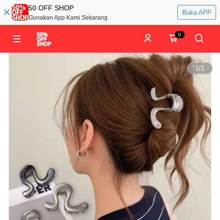
50 OFF SHOP
Buka APP
Gunakan App Kami Sekarang
0
1
/
1