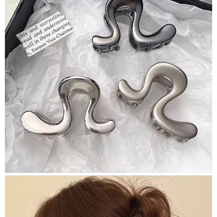
saluran lain.
【Nota Penting】
1. Perkhidmatan ini disediakan oleh "Taiwan Mobile Co., Ltd." untuk
membolehkan pengguna membeli produk atau perkhidmatan melalui
perkhidmatan ini semasa transaksi, dan kedai akan menyerahkan hak
tuntutan harga jual/beli ansuran kepada syarikat ini untuk membayar bil
menggunakan bil syarikat ini.
2. Berdasarkan tujuan kontrak persetujuan pembayaran menggunakan
"Pembayaran Ansuran Gogo", kedai akan memberikan maklumat peribadi
anda (termasuk nama, telefon atau alamat) kepada Taiwan Mobile untuk
pengumpulan, pemprosesan dan penggunaan, untuk pengesahan,
semakan dan pembetulan data yang diperlukan untuk bil ansuran oleh
Taiwan Mobile.
3. Sila baca syarat perkhidmatan pengguna secara lengkap melalui
pautan berikut: https://oppay.tw/userRule