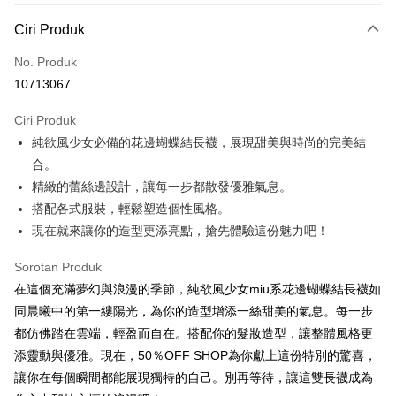
Kaedah Pembayaran
Ciri Produk
Kad Kredit (Bayaran Penuh)
No. Produk
Pengambilan di Kedai Serbaneka
10713067
LINE Pay
Ciri Produk
Apple Pay
純欲風少女必備的花邊蝴蝶結長襪，展現甜美與時尚的完美結
合。
JKOPAY
精緻的蕾絲邊設計，讓每一步都散發優雅氣息。
Easy Wallet
搭配各式服裝，輕鬆塑造個性風格。
現在就來讓你的造型更添亮點，搶先體驗這份魅力吧！
Google Pay
Plus PAY
Sorotan Produk
在這個充滿夢幻與浪漫的季節，純欲風少女miu系花邊蝴蝶結長襪如
OP Pay Later
同晨曦中的第一縷陽光，為你的造型增添一絲甜美的氣息。每一步
Deskripsi
都仿佛踏在雲端，輕盈而自在。搭配你的髮妝造型，讓整體風格更
[Terma Penggunaan untuk OP Pay Later]
AFTEE
添靈動與優雅。現在，50％OFF SHOP為你獻上這份特別的驚喜，
Perkhidmatan ini disediakan oleh Taiwan Mobile dan tersedia untuk
Deskripsi
讓你在每個瞬間都能展現獨特的自己。別再等待，讓這雙長襪成為
pengguna Taiwan Mobile tanpa memerlukan permohonan tambahan.
Pertama, Mengenai Perkhidmatan AFTEE Beli Sekarang Bayar Kemudian