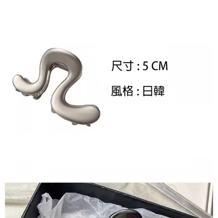
1. Perkhidmatan ini disediakan oleh Taiwan Mobile, pengguna telefon
Sila hubungi NP Taiwan Inc. di
cs_tw@netprotections.co.jp
jika anda
mudah alih boleh segera menggunakan tanpa perlu memohon lagi.
mempunyai sebarang kebimbangan mengenai pemprosesan dan
(Hanya untuk nombor langganan peribadi, tidak terbuka untuk syarikat
penggunaan pada data peribadi. Jika anda tidak bersetuju dengan data
dan kad prabayar)
peribadi yang disenaraikan seperti di atas akan dikumpul dan digunakan
2. Pilihan kaedah pembayaran "Pembayaran Ansuran Gogo", selepas
oleh AFTEE, sila jangan gunakan perkhidmatan ini.
pesanan ditubuhkan, akan secara automatik dialihkan ke proses
transaksi Gogo, selepas pengesahan nombor telefon, pilih bilangan
ansuran yang diingini, tarikh akhir pembayaran, dan setelah
mengesahkan pembayaran, transaksi akan selesai.
3. Jumlah kelulusan sebenar, bilangan ansuran dan jumlah bayaran
adalah berdasarkan halaman pengesahan transaksi seterusnya.
4. Dalam masa 30 minit selepas pesanan ditubuhkan, jika tidak pergi
untuk mengesahkan transaksi atau jika tidak lulus semakan, pesanan
akan dibatalkan secara automatik. Jika terdapat situasi "pindah untuk
semakan khusus" yang tidak lulus, ini menunjukkan bahawa sistem
penilaian tidak mencukupi, tiada penjelasan mengenai kandungan
penilaian boleh diberikan.
【Penerangan Kaedah Pembayaran】
1. Pembayaran ansuran tidak digabungkan dalam bil telekomunikasi,
"Pembayaran Ansuran Gogo" akan menghantar SMS peringatan
pembayaran selepas tarikh penyelesaian bulanan.
2. Melalui pautan SMS untuk membuka bil, anda boleh memilih untuk
membayar melalui "Kod bar kedai serbaneka / Kedai rasmi Taiwan
Mobile / Pemindahan bank / Pembayaran J街口 / iPASS MONEY" dan