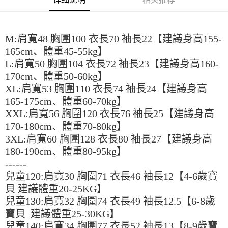
3. 訂單確認後不需事先繳費，商品會配送至您的指定地址。
消。如遇 “转专审核”未通过状况，表示未达系统评分，恕无法说明评估内
4. 下訂完成後，您的手機會收到一封繳費通知簡訊，APP會員則會收到
全家取貨付款
容。
AFTEE APP推播通知。
【缴款方式说明】
每笔NT$45
5. 收到商品當下無需繳費，確認無誤後，請再利用繳費通知簡訊或AFTEE
1. 分期款项不并入电信账单，“大哥付你分期”于每月结算日后寄送缴费提醒
M:肩寬48 胸圍100 衣長70 袖長22【建議身高155-
APP於四大便利商店‧ATM/網銀等方式進行付款。
短信。
付款 後全家取貨
165cm、體重45-55kg】
2. 通过短信链接打开账单后，可选择 “超商条码／台湾大直营门市／银行转
請留意繳費期限為 14 天。唯有下載 AFTEE App 成為 AFTEE 會員者方能享
L:肩寬50 胸圍104 衣長72 袖長23【建議身高160-
每笔NT$45
账／街口支付／iPASS MONEY”等通路缴费。
有最長 45 天內付款之服務。
170cm、體重50-60kg】
7-11取貨付款
【注意事项】
繳費期限，為商家向您請款的時間，再加上使用AFTEE可延長的天數所計算
XL:肩寬53 胸圍110 衣長74 袖長24【建議身高
1. 本服务系由 “台湾大哥大股份有限公司”所提供，让用户于交易时，得通过
每笔NT$45，满NT$499(含以上)免运费
出。使用AFTEE下訂可以延長您收到商品前的繳費天數，但無法保證一定能
165-175cm、體重60-70kg】
本服务购买商品或服务，并由商店将买卖／分期付款买卖价金债权让与本公
夠在期限內收到商品(例如:預購商品或預計到貨時間較長者)。因此無論收到
司后，依约使用本公司账单缴交账款。
XXL:肩寬56 胸圍120 衣長76 袖長25【建議身高
付款 後7-11取貨
商品與否，仍需要請您在AFTEE規定的時間內完成繳費。
2. 基于同意付款使用 “大哥付你分期”之契约关系目的，商店将以您的个人资
170-180cm、體重70-80kg】
每笔NT$45，满NT$499(含以上)免运费
料（包含姓名、电话或地址）提供予台湾大哥大进项收集、处理及利用，由
二、付款限制
台湾大哥大与本人进行分期账单所需资料之确认、核对及更正。
3XL:肩寬60 胸圍128 衣長80 袖長27【建議身高
1. 初次使用 AFTEE 時，將依認證結果及本公司審查結果，核予每個人不同
宅配
3. 完整用户服务条款，请详阅以下链接：
https://oppay.tw/userRule
180-190cm、體重80-95kg】
之上限額度
2. 結帳金額須大於NT$30
每笔NT$70，满NT$499(含以上)免运费
------
3. 目前僅支援台灣會員
兒童120:肩寬30 胸圍71 衣長46 袖長12【4-6歲寶
三、聲明條款
貝 建議體重20-25KG】
「AFTEE先享後付」(下稱本服務)乃由恩沛科技股份有限公司(下稱 AFTEE )
兒童130:肩寬32 胸圍74 衣長49 袖長12.5【6-8歲
所提供，並由 AFTEE 向您收取款項。因使用本服務所須提供之個人資料(包
寶貝 建議體重25-30KG】
含但不限於訂購人姓名、電話，收件人姓名、電話、收件地址)，將交付予
AFTEE 於本服務必要服務範圍內運用。關於 AFTEE 對於個人資料之蒐集、
兒童140:肩寬34 胸圍77 衣長52 袖長13【8-9歲寶