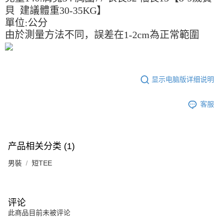
處理、利用，詳參 AFTEE 官網之『個人資料蒐集、處理及利用告知聲明』
貝 建議體重30-35KG】
（
https://aftee.tw/privacypolicy/
）。
單位:公分
若款項超過繳費期限，將根據當次的金額加收年利率 16% 的逾期滯納金。
由於測量方法不同，誤差在1-2cm為正常範圍
未成年的使用者，請事先徵得法定代理人或監護人之同意方可使用
AFTEE。
若您對於個人資料之處理、利用有任何疑問，或欲行使相關法律權利，請聯
繫恩沛科技股份有限公司。若您不同意我們將上開所示之個人資料，連同必
显示电脑版详细说明
要之購買訂單資訊提供予 AFTEE ，或讓 AFTEE 蒐集處理利用您的個人資
料，請勿選用本服務。
客服
产品相关分类 (1)
男裝
短TEE
评论
此商品目前未被评论