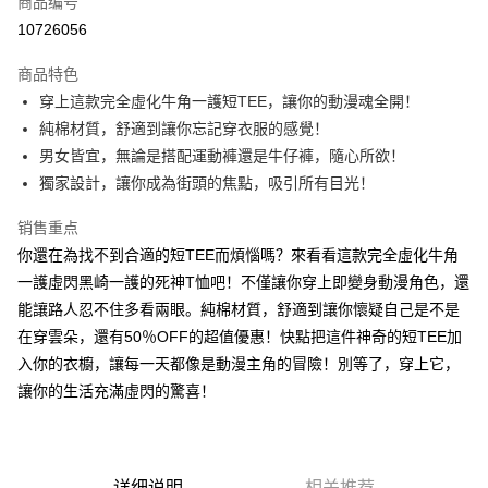
商品编号
超商取货付款
10726056
LINE Pay
商品特色
Apple Pay
穿上這款完全虛化牛角一護短TEE，讓你的動漫魂全開！
純棉材質，舒適到讓你忘記穿衣服的感覺！
街口支付
男女皆宜，無論是搭配運動褲還是牛仔褲，隨心所欲！
悠遊付
獨家設計，讓你成為街頭的焦點，吸引所有目光！
Google Pay
销售重点
你還在為找不到合適的短TEE而煩惱嗎？來看看這款完全虛化牛角
Plus PAY
一護虛閃黑崎一護的死神T恤吧！不僅讓你穿上即變身動漫角色，還
大哥付你分期
能讓路人忍不住多看兩眼。純棉材質，舒適到讓你懷疑自己是不是
相关说明
在穿雲朵，還有50％OFF的超值優惠！快點把這件神奇的短TEE加
【大哥付你分期使用说明】
入你的衣櫥，讓每一天都像是動漫主角的冒險！別等了，穿上它，
AFTEE先享后付
1. 本服务由台湾大哥大提供，电信用户可立即使用无须另外申请。（限个人
月租型门号，不开放公司户及预付卡使用）
讓你的生活充滿虛閃的驚喜！
相关说明
2. 付款方式选择 “大哥付你分期”，订单成立后会自动跳转到大哥付的交易流
一、關於 AFTEE先享後付
程，验证手机门号后，选择欲分期的期数、缴款截止日，确认付款后即完成
ATM付款
1. 於付款方式選擇AFTEE先享後付，將跳出AFTEE先享後付手機驗證視
交易。
窗。
3. 实际核准额度、可分期数及费用金额请依后续交易确认页面所载为准。
2. 進行簡訊驗證之後，即可完成結帳手續。
运送方式
4. 订单成立30分钟内，如未前往确认交易或遇审核未通过，订单将自动取
详细说明
相关推荐