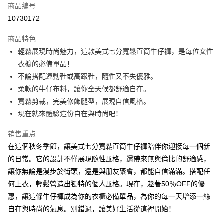
商品编号
超商取货付款
10730172
LINE Pay
商品特色
Apple Pay
輕鬆展現時尚魅力，這款美式七分寬鬆直筒牛仔褲，是每位女性
衣櫥的必備單品！
街口支付
不論搭配運動鞋或高跟鞋，隨性又不失優雅。
悠遊付
柔軟的牛仔布料，讓你全天候都舒適自在。
寬鬆剪裁，完美修飾腿型，展現自信風格。
Google Pay
現在就來體驗這份自在與時尚吧！
Plus PAY
销售重点
大哥付你分期
在這個秋冬季節，讓美式七分寬鬆直筒牛仔褲陪伴你迎接每一個新
相关说明
的日常。它的設計不僅展現隨性風格，還帶來無與倫比的舒適感，
【大哥付你分期使用说明】
讓你無論是漫步於街頭，還是與朋友聚會，都能自信滿滿。搭配任
AFTEE先享后付
1. 本服务由台湾大哥大提供，电信用户可立即使用无须另外申请。（限个人
月租型门号，不开放公司户及预付卡使用）
何上衣，輕鬆營造出獨特的個人風格。現在，趁著50％OFF的優
相关说明
2. 付款方式选择 “大哥付你分期”，订单成立后会自动跳转到大哥付的交易流
一、關於 AFTEE先享後付
惠，讓這條牛仔褲成為你的衣櫃必備單品，為你的每一天增添一絲
程，验证手机门号后，选择欲分期的期数、缴款截止日，确认付款后即完成
ATM付款
1. 於付款方式選擇AFTEE先享後付，將跳出AFTEE先享後付手機驗證視
自在與時尚的氣息。別錯過，讓美好生活從這裡開始！
交易。
窗。
3. 实际核准额度、可分期数及费用金额请依后续交易确认页面所载为准。
2. 進行簡訊驗證之後，即可完成結帳手續。