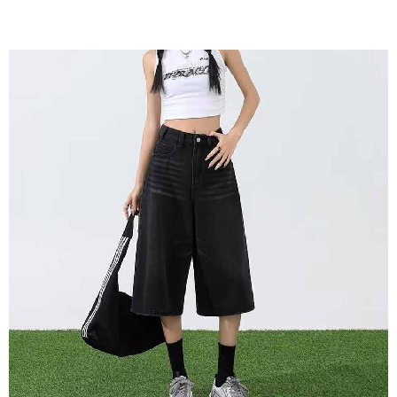
AFTEE 於本服務必要服務範圍內運用。關於 AFTEE 對於個人資料之蒐集、
處理、利用，詳參 AFTEE 官網之『個人資料蒐集、處理及利用告知聲明』
（
https://aftee.tw/privacypolicy/
）。
若款項超過繳費期限，將根據當次的金額加收年利率 16% 的逾期滯納金。
未成年的使用者，請事先徵得法定代理人或監護人之同意方可使用
AFTEE。
若您對於個人資料之處理、利用有任何疑問，或欲行使相關法律權利，請聯
繫恩沛科技股份有限公司。若您不同意我們將上開所示之個人資料，連同必
要之購買訂單資訊提供予 AFTEE ，或讓 AFTEE 蒐集處理利用您的個人資
料，請勿選用本服務。