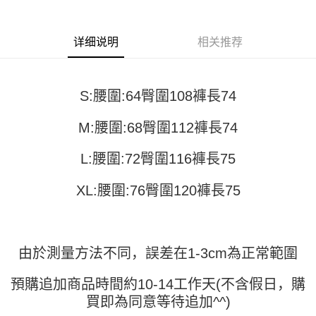
运送方式
4. 订单成立30分钟内，如未前往确认交易或遇审核未通过，订单将自动取
3. 訂單確認後不需事先繳費，商品會配送至您的指定地址。
消。如遇 “转专审核”未通过状况，表示未达系统评分，恕无法说明评估内
4. 下訂完成後，您的手機會收到一封繳費通知簡訊，APP會員則會收到
全家取貨付款
容。
AFTEE APP推播通知。
详细说明
相关推荐
【缴款方式说明】
每笔NT$45
5. 收到商品當下無需繳費，確認無誤後，請再利用繳費通知簡訊或AFTEE
1. 分期款项不并入电信账单，“大哥付你分期”于每月结算日后寄送缴费提醒
APP於四大便利商店‧ATM/網銀等方式進行付款。
短信。
付款 後全家取貨
2. 通过短信链接打开账单后，可选择 “超商条码／台湾大直营门市／银行转
請留意繳費期限為 14 天。唯有下載 AFTEE App 成為 AFTEE 會員者方能享
每笔NT$45
S:腰圍:64臀圍108褲長74
账／街口支付／iPASS MONEY”等通路缴费。
有最長 45 天內付款之服務。
7-11取貨付款
【注意事项】
M:腰圍:68臀圍112褲長74
繳費期限，為商家向您請款的時間，再加上使用AFTEE可延長的天數所計算
1. 本服务系由 “台湾大哥大股份有限公司”所提供，让用户于交易时，得通过
每笔NT$45，满NT$499(含以上)免运费
出。使用AFTEE下訂可以延長您收到商品前的繳費天數，但無法保證一定能
本服务购买商品或服务，并由商店将买卖／分期付款买卖价金债权让与本公
夠在期限內收到商品(例如:預購商品或預計到貨時間較長者)。因此無論收到
L:腰圍:72臀圍116褲長75
司后，依约使用本公司账单缴交账款。
付款 後7-11取貨
商品與否，仍需要請您在AFTEE規定的時間內完成繳費。
2. 基于同意付款使用 “大哥付你分期”之契约关系目的，商店将以您的个人资
每笔NT$45，满NT$499(含以上)免运费
料（包含姓名、电话或地址）提供予台湾大哥大进项收集、处理及利用，由
XL:腰圍:76臀圍120褲長75
二、付款限制
台湾大哥大与本人进行分期账单所需资料之确认、核对及更正。
1. 初次使用 AFTEE 時，將依認證結果及本公司審查結果，核予每個人不同
宅配
3. 完整用户服务条款，请详阅以下链接：
https://oppay.tw/userRule
之上限額度
2. 結帳金額須大於NT$30
每笔NT$70，满NT$499(含以上)免运费
3. 目前僅支援台灣會員
由於測量方法不同，誤差在1-3cm為正常範圍
三、聲明條款
「AFTEE先享後付」(下稱本服務)乃由恩沛科技股份有限公司(下稱 AFTEE )
預購追加商品時間約10-14工作天(不含假日，購
所提供，並由 AFTEE 向您收取款項。因使用本服務所須提供之個人資料(包
買即為同意等待追加^^)
含但不限於訂購人姓名、電話，收件人姓名、電話、收件地址)，將交付予