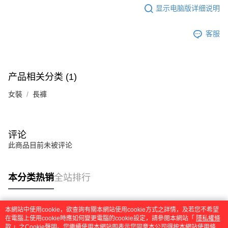
显示电脑版详细说明
客服
产品相关分类 (1)
女裝
長褲
评论
此商品目前未被评论
本分类热销
全站排行
本網站中使用cookie，欲查詢有關本網站使用cookie方式之詳情，及若您不希望
热门标签
在電腦上使用cookie時應如何變更電腦的cookie設定，請參閱本網站「
隱私權條
款
」之Cookie聲明。您繼續使用本網站即表示您同意本公司得按本網站使用條款