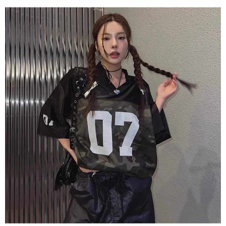
saluran lain.
【Nota Penting】
1. Perkhidmatan ini disediakan oleh "Taiwan Mobile Co., Ltd." untuk
membolehkan pengguna membeli produk atau perkhidmatan melalui
perkhidmatan ini semasa transaksi, dan kedai akan menyerahkan hak
tuntutan harga jual/beli ansuran kepada syarikat ini untuk membayar bil
menggunakan bil syarikat ini.
2. Berdasarkan tujuan kontrak persetujuan pembayaran menggunakan
"Pembayaran Ansuran Gogo", kedai akan memberikan maklumat peribadi
anda (termasuk nama, telefon atau alamat) kepada Taiwan Mobile untuk
pengumpulan, pemprosesan dan penggunaan, untuk pengesahan,
semakan dan pembetulan data yang diperlukan untuk bil ansuran oleh
Taiwan Mobile.
3. Sila baca syarat perkhidmatan pengguna secara lengkap melalui
pautan berikut: https://oppay.tw/userRule