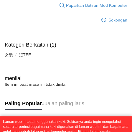
Paparkan Butiran Mod Komputer
Sokongan
Kategori Berkaitan (1)
女裝
短TEE
menilai
Item ini buat masa ini tidak dinilai
Paling Popular
Jualan paling laris
Laman web ini ada menggunakan kuki. Sekiranya anda ingin mengetahui
Tag Popular
secara terperinci bagaimana kuki digunakan di laman web ini, dan bagaimana
untuk mengubah tetapan kuki komputer anda. Jika anda tidak mahu