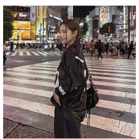
1. Perkhidmatan ini disediakan oleh Taiwan Mobile, pengguna telefon
Sila hubungi NP Taiwan Inc. di
cs_tw@netprotections.co.jp
jika anda
mudah alih boleh segera menggunakan tanpa perlu memohon lagi.
mempunyai sebarang kebimbangan mengenai pemprosesan dan
(Hanya untuk nombor langganan peribadi, tidak terbuka untuk syarikat
penggunaan pada data peribadi. Jika anda tidak bersetuju dengan data
dan kad prabayar)
peribadi yang disenaraikan seperti di atas akan dikumpul dan digunakan
2. Pilihan kaedah pembayaran "Pembayaran Ansuran Gogo", selepas
oleh AFTEE, sila jangan gunakan perkhidmatan ini.
pesanan ditubuhkan, akan secara automatik dialihkan ke proses
transaksi Gogo, selepas pengesahan nombor telefon, pilih bilangan
ansuran yang diingini, tarikh akhir pembayaran, dan setelah
mengesahkan pembayaran, transaksi akan selesai.
3. Jumlah kelulusan sebenar, bilangan ansuran dan jumlah bayaran
adalah berdasarkan halaman pengesahan transaksi seterusnya.
4. Dalam masa 30 minit selepas pesanan ditubuhkan, jika tidak pergi
untuk mengesahkan transaksi atau jika tidak lulus semakan, pesanan
akan dibatalkan secara automatik. Jika terdapat situasi "pindah untuk
semakan khusus" yang tidak lulus, ini menunjukkan bahawa sistem
penilaian tidak mencukupi, tiada penjelasan mengenai kandungan
penilaian boleh diberikan.
【Penerangan Kaedah Pembayaran】
1. Pembayaran ansuran tidak digabungkan dalam bil telekomunikasi,
"Pembayaran Ansuran Gogo" akan menghantar SMS peringatan
pembayaran selepas tarikh penyelesaian bulanan.
2. Melalui pautan SMS untuk membuka bil, anda boleh memilih untuk
membayar melalui "Kod bar kedai serbaneka / Kedai rasmi Taiwan
Mobile / Pemindahan bank / Pembayaran J街口 / iPASS MONEY" dan