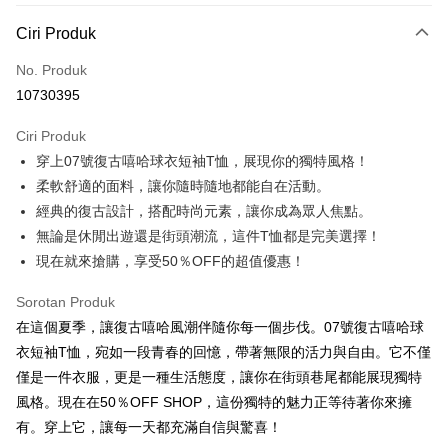
Kaedah Pembayaran
Ciri Produk
Kad Kredit (Bayaran Penuh)
No. Produk
Pengambilan di Kedai Serbaneka
10730395
LINE Pay
Ciri Produk
Apple Pay
穿上07號復古嘻哈球衣短袖T恤，展現你的獨特風格！
柔軟舒適的面料，讓你隨時隨地都能自在活動。
JKOPAY
經典的復古設計，搭配時尚元素，讓你成為眾人焦點。
Easy Wallet
無論是休閒出遊還是街頭潮流，這件T恤都是完美選擇！
現在就來搶購，享受50％OFF的超值優惠！
Google Pay
Plus PAY
Sorotan Produk
在這個夏季，讓復古嘻哈風潮伴隨你每一個步伐。07號復古嘻哈球
OP Pay Later
衣短袖T恤，宛如一段青春的回憶，帶著無限的活力與自由。它不僅
Deskripsi
僅是一件衣服，更是一種生活態度，讓你在街頭巷尾都能展現獨特
[Terma Penggunaan untuk OP Pay Later]
AFTEE
風格。現在在50％OFF SHOP，這份獨特的魅力正等待著你來擁
Perkhidmatan ini disediakan oleh Taiwan Mobile dan tersedia untuk
Deskripsi
有。穿上它，讓每一天都充滿自信與驚喜！
pengguna Taiwan Mobile tanpa memerlukan permohonan tambahan.
Pertama, Mengenai Perkhidmatan AFTEE Beli Sekarang Bayar Kemudian