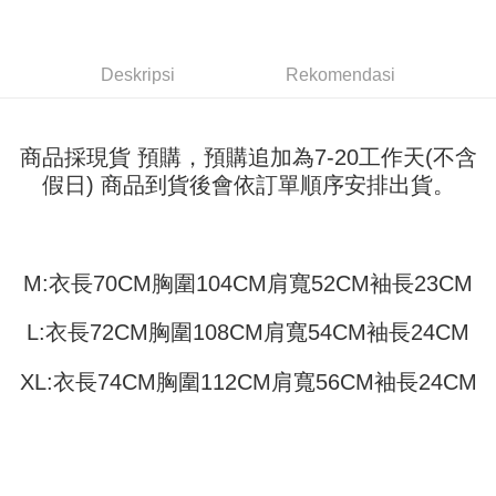
Pemindahan ATM
1. Dengan memilih AFTEE sebagai kaedah pembayaran, mesej
Jika anda memilih OP Pay Later sebagai kaedah pembayaran, sistem
pengesahan AFTEE akan muncul.
akan mengarahkan anda secara automatik ke proses transaksi OP Pay
2. Anda boleh meneruskan pembayaran selepas pengesahan SMS.
Pilihan Penghantaran
Later selepas pesanan dibuat. Anda perlu mengesahkan nombor telefon
Deskripsi
Rekomendasi
3. Tiada bayaran diperlukan apabila pesanan disahkan. Produk akan
mudah alih anda, memilih bilangan ansuran, dan menetapkan tarikh
dihantar ke alamat yang ditetapkan.
全家取貨付款
akhir pembayaran. Transaksi akan dianggap selesai setelah pembayaran
4. Setelah pesanan disahkan, anda akan menerima SMS pembayaran
disahkan.
NT$45/pesanan
manakala ahli aplikasi akan menerima pemberitahuan tolak aplikasi
商品採現貨 預購，預購追加為7-20工作天(不含
AFTEE.
Had kredit yang diluluskan, tempoh ansuran yang tersedia, dan yuran
付款 後全家取貨
5. Tiada bayaran diperlukan apabila anda menerima produk. Sila buat
假日) 商品到貨後會依訂單順序安排出貨。
yang dikenakan adalah tertakluk kepada maklumat yang dinyatakan
pembayaran di empat kedai serbaneka utama, ATM atau perbankan
NT$45/pesanan
pada halaman pengesahan transaksi seterusnya.
dalam talian dengan SMS pembayaran atau pemberitahuan tolak aplikasi
AFTEE.
7-11取貨付款
Jika transaksi tidak disahkan dalam masa 30 minit selepas pesanan
dibuat, atau jika permohonan gagal dalam proses semakan, pesanan
NT$45/pesanan | Penghantaran percuma untuk pesanan
Sila ambil perhatian bahawa tempoh pembayaran adalah 14 hari. Walau
M:衣長70CM胸圍104CM肩寬52CM袖長23CM
akan dibatalkan secara automatik. Jika permohonan gagal pada
bagaimanapun, bagi mereka yang telah memuat turun Aplikasi AFTEE
NT$499 atau lebih
peringkat "semakan manual", ini bermakna kriteria pemarkahan sistem
dan mendaftar sebagai ahli AFTEE boleh menikmati tempoh pembayaran
L:衣長72CM胸圍108CM肩寬54CM袖長24CM
tidak dipenuhi; butiran penilaian khusus tidak akan didedahkan.
sehingga 45 hari.
付款 後7-11取貨
[Arahan Pembayaran]
NT$45/pesanan | Penghantaran percuma untuk pesanan
Tempoh pembayaran dikira dari masa kedai meminta pembayaran anda,
XL:衣長74CM胸圍112CM肩寬56CM袖長24CM
ditambah dengan bilangan hari yang boleh dilanjutkan oleh AFTEE. Anda
NT$499 atau lebih
Pembayaran ansuran melalui OP Pay Later akan dibilkan secara
boleh melanjutkan tempoh pembayaran anda sebelum anda menerima
berasingan dan tidak termasuk dalam bil telekom anda. SMS peringatan
pesanan. Walau bagaimanapun, tiada jaminan bahawa anda boleh
宅配
pembayaran akan dihantar selepas kitaran bil bulanan.
menerima pesanan anda semasa tempoh pembayaran (cth.: produk
NT$70/pesanan | Penghantaran percuma untuk pesanan
prapesanan atau produk yang mungkin mengambil masa yang lebih
Selepas mengakses bil melalui pautan dalam SMS, anda boleh