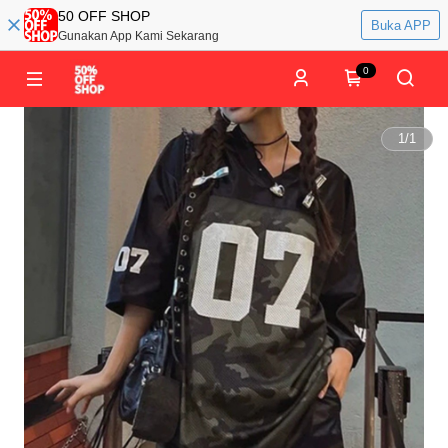
50 OFF SHOP
Buka APP
Gunakan App Kami Sekarang
0
1
/
1