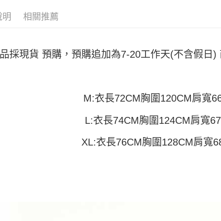
付」結帳
帳／街口支
付款 後全
２．訂單
說明
相關推薦
３．收到繳
每筆NT$4
【注意事
／ATM／
1.本服務
※ 請注意
7-11取貨
用戶於交
絡購買商品
款買賣價
品採現貨 預購，預購追加為7-20工作天(不含假日
先享後付
每筆NT$4
2.基於同
※ 交易是
資料（包
是否繳費成
付款 後7-
用，由本
付客戶支
每筆NT$4
3.完整用
M:衣長72CM胸圍120CM肩寬6
【注意事
宅配
１．透過由
交易，需
每筆NT$7
L:衣長74CM胸圍124CM肩寬6
求債權轉
２．關於
XL:衣長76CM胸圍128CM肩寬6
https://aft
３．未成
「AFTE
任。
４．使用「
即時審查
結果請求
５．嚴禁
形，恩沛