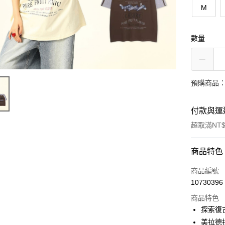
M
數量
預購商品：
付款與運
超取滿NT$
付款方式
商品特色
信用卡一
商品編號
10730396
超商取貨
商品特色
LINE Pay
探索復
美拉德