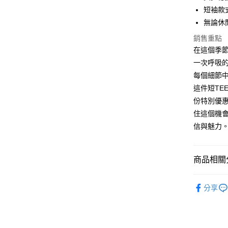
Apple Pay
短袖款
街口支付
無論休
悠遊付
銷售重點
在這個季
Google Pa
一次呼吸
全盈+PAY
每個細節
這件短TE
大哥付你
份特別優
相關說明
住這個機
【大哥付
AFTEE先
1.本服務
信與魅力
2.付款方
相關說明
流程，驗
【關於「A
ATM付款
完成交易
AFTEE
商品相關分
3.實際核
便利好安
4.訂單成
１．簡單
女裝
短
消。如遇
２．便利
運送方式
分享
無法說明
３．安心
【繳款方
全家取貨
1.分期款
【「AFT
醒簡訊。
每筆NT$4
１．於結帳
2.透過簡