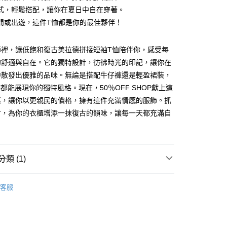
式，輕鬆搭配，讓你在夏日中自在穿著。
閒或出遊，這件T恤都是你的最佳夥伴！
節裡，讓低飽和復古美拉德拼接短袖T恤陪伴你，感受每
y
的舒適與自在。它的獨特設計，彷彿時光的印記，讓你在
中散發出優雅的品味。無論是搭配牛仔褲還是輕盈裙裝，
E都能展現你的獨特風格。現在，50％OFF SHOP獻上這
分期
惠，讓你以更親民的價格，擁有這件充滿情感的服飾。抓
會，為你的衣櫃增添一抹復古的韻味，讓每一天都充滿自
你分期使用說明】
享後付
由台灣大哥大提供，台灣大哥大用戶可立即使用無須另外申請。
。
式選擇「大哥付你分期」，訂單成立後會自動跳轉到大哥付的交易
證手機門號後，選擇欲分期的期數、繳款截止日，確認付款後即
FTEE先享後付」】
。
先享後付是「在收到商品之後才付款」的支付方式。 讓您購物簡單
類 (1)
准額度、可分期數及費用金額請依後續交易確認頁面所載為準。
心！
立30分鐘內，如未前往確認交易或遇審核未通過，訂單將自動取
：不需註冊會員、不需綁卡、不需儲值。
TEE
「轉專審核」未通過狀況，表示未達大哥付你分期系統評分，恕
：只要手機號碼，簡訊認證，即可結帳。
客服
評估內容。
：先確認商品／服務後，再付款。
式說明】
付款
項不併入電信帳單，「大哥付你分期」於每月結算日後寄送繳費提
EE先享後付」結帳流程】
5
方式選擇「AFTEE先享後付」後，將跳轉至「AFTEE先享後
訊連結打開帳單後，可選擇「超商條碼／台灣大直營門市／銀行轉