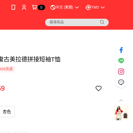
0
中文 (繁體)
TWD
復古美拉德拼接短袖T恤
499免運
59
杏色