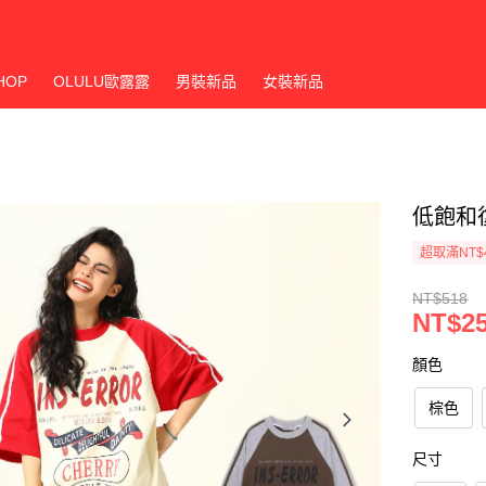
HOP
OLULU歐露露
男裝新品
女裝新品
低飽和
超取滿NT$
NT$518
NT$2
顏色
棕色
尺寸