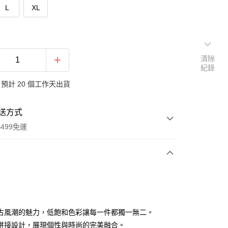
L
XL
清除
紀錄
預計 20 個工作天出貨
送方式
499免運
次付款
付款
古風潮的魅力，低飽和色彩讓每一件都獨一無二。
拼接設計，展現個性與時尚的完美融合。