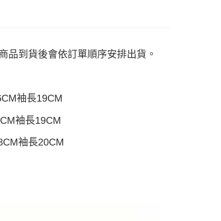
頁面，進行簡訊認證並確認金額後，即可完成結帳。
付／iPASS MONEY」等通路繳費。
家取貨
成立數日內，您將收到繳費通知簡訊。
費通知簡訊後14天內，點擊此簡訊中的連結，可透過四大超商
5
項】
網路銀行／等多元方式進行付款，方視為交易完成。
係由「台灣大哥大股份有限公司」（以下簡稱本公司）所提供，讓
：結帳手續完成當下不需立刻繳費，但若您需要取消訂單，請聯
付款
易時，得透過本服務購買商品或服務，並由商店將買賣／分期付
的店家。未經商家同意取消之訂單仍視為有效，需透過AFTEE
金債權讓與本公司後，依約使用本公司帳單繳交帳款。
) 商品到貨後會依訂單順序安排出貨。
繳納相關費用。
5，滿NT$499(含以上)免運費
意付款使用「大哥付你分期」之契約關係目的，商店將以您的個人
否成功請以「AFTEE先享後付 」之結帳頁面顯示為準，若有關於
含姓名、電話或地址）提供予台灣大哥大進項蒐集、處理及利
功／繳費後需取消欲退款等相關疑問，請聯繫「AFTEE先享後
11取貨
公司與您本人進行分期帳單所需資料之確認、核對及更正。
援中心」
https://netprotections.freshdesk.com/support/home
5，滿NT$499(含以上)免運費
戶服務條款，請詳閱以下連結：
https://oppay.tw/userRule
6CM袖長19CM
項】
恩沛科技股份有限公司提供之「AFTEE先享後付」服務完成之
依本服務之必要範圍內提供個人資料，並將交易相關給付款項請
0，滿NT$499(含以上)免運費
7CM袖長19CM
讓予恩沛科技股份有限公司。
個人資料處理事宜，請瀏覽以下網址：
8CM袖長20CM
ee.tw/terms/#terms3
年的使用者請事先徵得法定代理人或監護人之同意方可使用
E先享後付」，若未經同意申辦者引起之損失，本公司不負相關責
AFTEE先享後付」時，將依據個別帳號之用戶狀況，依本公司
核予不同之上限額度；若仍有額度不足之情形，本公司將視審查
用戶進行身份認證。
一人註冊多個帳號或使用他人資訊註冊。若發現惡意使用之情
科技股份有限公司將有權停止該用戶之使用額度並採取法律行