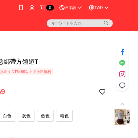
0
日本語
TWD
慾綁帶方領短T
け取り NT$499以上で送料無料
69
白色
灰色
藍色
粉色