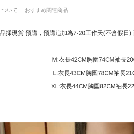
付款 後全
ングでお
について
おすすめ関連商品
配送毎にNT
【支払い
代金納付期
1. 分割払
プリをダウ
7-11取貨
の締め日後
以内まで
2. SM
配送毎にN
品採現貨 預購，預購追加為7-20工作天(不含假日
湾大直営店
お支払期限
で支払い
付款 後7-
もとに計算
期限を延
配送毎にN
【注意事
（例：予
1. 本サ
M:衣長42CM胸圍74CM袖長20
の有無に関
宅配
よって提
スを購入
二、支払
配送毎にN
L:衣長43CM胸圍78CM袖長21
渡した後
1.初回 
す。
き、限度
2. 「OP
XL:衣長44CM胸圍82CM袖長2
2.決済金額
人情報（
3.現在、
処理およ
報の確認
三、利用規
3. 完全
プロテクシ
ださい：
ht
します。
文者の氏
これに限ら
されます。