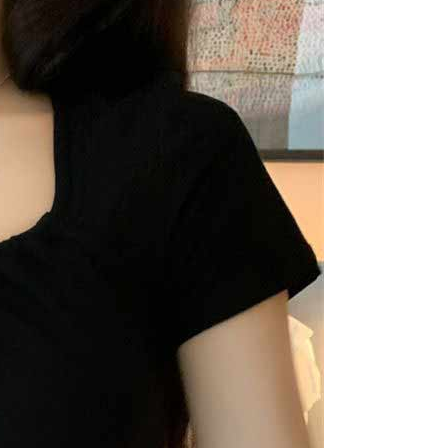
公式ホームページの『個人情報の収集、処理及び利用に関する声
参照ください（
https://aftee.tw/privacypolicy/
）。
の初回ご利用の際に、審査を通過すれば、最高額がNT$10,000に
支払い期限を過ぎた場合、その金額に基づいて年利20%の遅
が加算されます。未成年の利用者は、事前に法定代理人または
意を得ればAFTEEをご利用いただけます。
の処理、利用について疑問がある、または関連する法律の権利
たい場合は、ネットプロテクションズ
rotections.co.jp
にご連絡ください。上記に示した個人情報
購入注文書とあわせてAFTEEにご提供いただく、または
にあなたの個人情報の収集、処理、利用を許可することににご同
けない場合は、当サービスを選択しないでください。