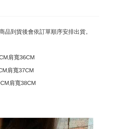
家取貨
支払いください。
$45
方法の説明】
限は最短で 14 日以内ですので、ご注意ください。AFTEE ア
いの金額は電信請求書に統合されず、「OP Pay Later」は毎月
ンロードして AFTEE 会員になるとお支払い期限を最長 45 日
付款
に支払いリマインダーのSMSを送信します。
延長できます。
Sのリンクを通じて請求書を開いた後、「コンビニバーコード／台
T$45、NT$499以上で送料無料
) 商品到貨後會依訂單順序安排出貨。
舗／銀行振込／街口支払い／iPASS MONEY」などのチャネル
は、ショップが請求した期日と、AFTEEで延長できる日数を
を選択できます。
11取貨
されます。AFTEEで注文すると、商品を受け取るまで支払い
長できますが、商品を期限内に受け取れない場合があります
T$45、NT$499以上で送料無料
項】
約商品や商品到着日が比較的遅い商品）。そのため、商品到着
ービスは「台湾大哥大株式会社」（以下「当社」といいます）に
CM肩寬36CM
わらず、AFTEEで指定された期限内にお支払いください。
供され、ユーザーが取引時に本サービスを通じて商品やサービ
できるようにし、店舗が売買／分割払い売買の債権を当社に譲
い限度額
T$70、NT$499以上で送料無料
CM肩寬37CM
、契約に基づいて当社の請求書で帳款を支払うことになりま
AFTEEを ご利用の際に、認証結果及び当社の審査の結果に基づ
額が設定されます。
 Pay Later」を利用する契約関係の目的から、店舗はあなたの個
2CM肩寬38CM
は最低NT$20です。
名前、電話または住所を含む）を台湾大哥大に提供し、収集、
台湾の会員のみご利用いただけます。
び利用するために、当社があなた本人と分割請求書に必要な情
、照合および修正を行います。
約「AFTEE代金後払い」（以下当サービスという）はネット
なユーザーサービス規約については、以下のリンクを参照してく
ョンズ（以下 AFTEE という）が提供し、AFTEEが代金を徴収
tps://oppay.tw/userRule
当サービスご利用の際に提供しなければならない個人情報（注
名、電話番号、受取人の氏名、電話番号、受取人住所を含むが
ない）は、AFTEEに渡され当サービスで必要な範囲内で利用
AFTEEの個人情報の収集、処理、利用について、詳細は