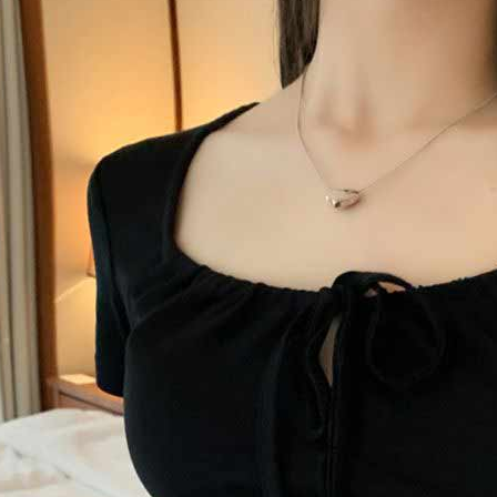
AFTEE
明』をご
AFTEE
なります。
延滞納金
後見人の同
個人情報
を行使し
cs_tw@netp
を、必要な
AFTEE
意いただ