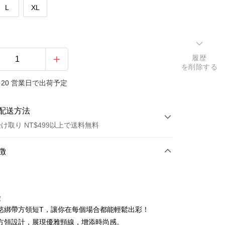
L
XL
履歴
を削除する
20 営業日で出荷予定
配送方法
け取り NT$499以上で送料無料
方法
徴
カード1回払い
店頭代金引換
徴
慾綁帶方領短T，讓你在每個場合都能輕鬆出彩！
方領設計，展現優雅頸線，增添時尚感。