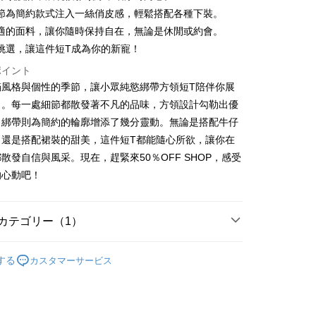
節為簡約款式注入一絲俏皮感，輕鬆搭配各種下裝。
適的面料，讓你隨時保持自在，無論是休閒或約會。
挑選，讓這件短T成為你的新寵！
t
ポイント
y
滿風格與個性的季節，讓小眾純慾綁帶方領短T陪伴你展
力。每一處細節都散發著不凡的品味，方領設計勾勒出優
，綁帶則為簡約的輪廓增添了幾分靈動。無論是搭配牛仔
ter
，還是搭配裙裝的甜美，這件短T都能隨心所欲，讓你在
散發自信與風采。現在，趕緊來50％OFF SHOP，感受
 Later 使用説明】
代金後払い
ービスは台湾大哥大によって提供され、台湾大哥大のユーザーは
的心動吧！
請なしで即時に利用可能です。
方法で「OP Pay Later」を選択すると、注文が成立した後に自
TEE代金後払いについて
 Pay Later の取引プロセスに移行し、携帯番号を確認後、分割
い方法でAFTEE代金後払いを選択すると、携帯電話認証ウィン
カテゴリー（1）
数や支払い期限を選択し、支払いを確認すると取引が完了しま
示されます。
で認証してお支払い手続を進めてください。
TEE
の承認額、分割回数および費用については、後続の取引確認ペー
るときのお支払いは不要です。商品はご指定の住所に配送されま
する
カスタマーサービス
とします。
成立後30分以内に確認取引を行わない場合や審査が通過しない場
が完了すると、携帯に支払い通知のSMSが届きます。アプリ会
付款
は自動的にキャンセルされます。「転専審査」に未通過の状況
、AFTEE アプリプッシュ通知が届きます。
た場合は、システムの評価基準に達していないことを意味し、
$45
け取り時のお支払いは不要です。商品を確かめてから、SMSま
についての説明はいたしかねます。
の通知に従って、4大コンビニ、またはATM/オンラインバンキ