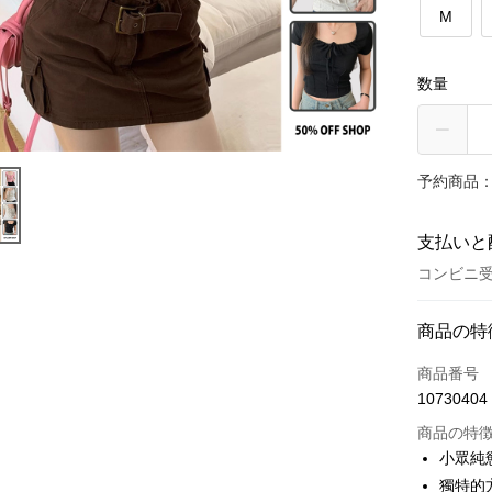
M
数量
予約商品：
支払いと
コンビニ受
お支払い
商品の特
クレジット
商品番号
10730404
コンビニ
商品の特
LINE Pay
小眾純
獨特的
Apple Pay