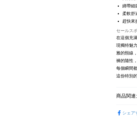
綁帶細
JKOPAY
柔軟舒
趕快來
Easy Walle
セールス
Google Pa
在這個充
Plus Pay
現獨特魅
雅的頸線
OP Pay La
褲的隨性
説明
每個瞬間都
【OP Pay
AFTEE
1. 本サ
這份特別
追加の申
説明
2. 支払い
一、 AF
ATM払い
動的に OP
1.お支払
商品関連
払いの回
ドウが表
す。
2.SMS
女裝
短
3. 実際
3.注文す
配送方法
シェア
ジを基準
す。
4. 注文
4.ご注文
全家取貨
合、注文
員の場合は
が発生し
配送毎にNT
5.商品受
評価内容
たはアプリ