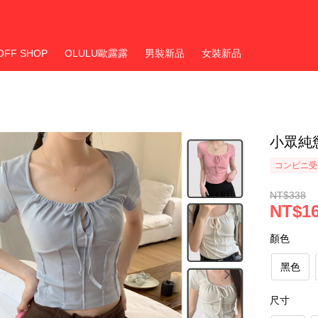
OFF SHOP
OLULU歐露露
男裝新品
女裝新品
小眾純
コンビニ受
NT$338
NT$1
顏色
黑色
尺寸