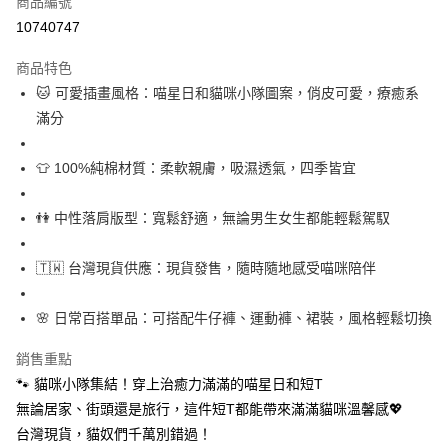
商品編號
超商取貨付款
10740747
LINE Pay
商品特色
Apple Pay
🐱 可愛插畫風格：喵星日和貓咪小隊圖案，俏皮可愛，療癒系
滿分
街口支付
悠遊付
👕 100%純棉材質：柔軟親膚，吸濕透氣，四季皆宜
Google Pay
👫 中性落肩版型：寬鬆舒適，無論男生女生都能輕鬆駕馭
全盈+PAY
🇹🇼 台灣現貨供應：現貨發售，隨時隨地感受喵咪陪伴
大哥付你分期
相關說明
🌸 日常百搭單品：可搭配牛仔褲、運動褲、裙裝，風格輕鬆切換
【大哥付你分期使用說明】
AFTEE先享後付
1.本服務由台灣大哥大提供，台灣大哥大用戶可立即使用無須另外申請。
2.付款方式選擇「大哥付你分期」，訂單成立後會自動跳轉到大哥付的交易
銷售重點
相關說明
流程，驗證手機門號後，選擇欲分期的期數、繳款截止日，確認付款後即完
【關於「AFTEE先享後付」】
🐾 貓咪小隊集結！穿上治癒力滿滿的喵星日和短T
成交易。
ATM付款
AFTEE先享後付是「在收到商品之後才付款」的支付方式。 讓您購物簡單
無論居家、街頭還是旅行，這件短T都能帶來滿滿貓咪溫馨感💖
3.實際核准額度、可分期數及費用金額請依後續交易確認頁面所載為準。
便利好安心！
4.訂單成立30分鐘內，如未前往確認交易或遇審核未通過，訂單將自動取
台灣現貨，貓奴們千萬別錯過！
１．簡單：不需註冊會員、不需綁卡、不需儲值。
運送方式
消。如遇「轉專審核」未通過狀況，表示未達大哥付你分期系統評分，恕無