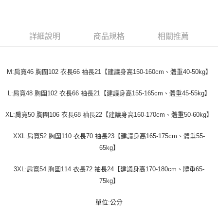
２．便利：只要手機號碼，簡訊認證，即可結帳。
法說明評估內容。
３．安心：先確認商品／服務後，再付款。
全家取貨付款
【繳款方式說明】
1.分期款項不併入電信帳單，「大哥付你分期」於每月結算日後寄送繳費提
每筆NT$45
【「AFTEE先享後付」結帳流程】
醒簡訊。
詳細說明
商品規格
相關推薦
１．於結帳方式選擇「AFTEE先享後付」後，將跳轉至「AFTEE先享後付」
2.透過簡訊連結打開帳單後，可選擇「超商條碼／台灣大直營門市／銀行轉
付款 後全家取貨
結帳頁面，進行簡訊認證並確認金額後，即可完成結帳。
帳／街口支付／iPASS MONEY」等通路繳費。
２．訂單成立數日內，您將收到繳費通知簡訊。
每筆NT$45
３．收到繳費通知簡訊後14天內，點擊此簡訊中的連結，可透過四大超商／
【注意事項】
M:肩寬46 胸圍102 衣長66 袖長21【建議身高150-160cm、體重40-50kg】
ATM／網路銀行／等多元方式進行付款，方視為交易完成。
7-11取貨付款
1.本服務係由「台灣大哥大股份有限公司」（以下簡稱本公司）所提供，讓
※ 請注意：結帳手續完成當下不需立刻繳費，但若您需要取消訂單，請聯絡
用戶於交易時，得透過本服務購買商品或服務，並由商店將買賣／分期付款
每筆NT$45，滿NT$499(含以上)免運費
購買商品的店家。未經商家同意取消之訂單仍視為有效，需透過AFTEE先享
L:肩寬48 胸圍102 衣長66 袖長21【建議身高155-165cm、體重45-55kg】
買賣價金債權讓與本公司後，依約使用本公司帳單繳交帳款。
後付繳納相關費用。
2.基於同意付款使用「大哥付你分期」之契約關係目的，商店將以您的個人
付款 後7-11取貨
※ 交易是否成功請以「AFTEE先享後付 」之結帳頁面顯示為準，若有關於
資料（包含姓名、電話或地址）提供予台灣大哥大進項蒐集、處理及利用，
XL:肩寬50 胸圍106 衣長68 袖長22【建議身高160-170cm、體重50-60kg】
是否繳費成功／繳費後需取消欲退款等相關疑問，請聯繫「AFTEE先享後付
每筆NT$45，滿NT$499(含以上)免運費
由本公司與您本人進行分期帳單所需資料之確認、核對及更正。
客戶支援中心」
https://netprotections.freshdesk.com/support/home
3.完整用戶服務條款，請詳閱以下連結：
https://oppay.tw/userRule
XXL:肩寬52 胸圍110 衣長70 袖長23【建議身高165-175cm、體重55-
宅配
【注意事項】
65kg】
１．透過由恩沛科技股份有限公司提供之「AFTEE先享後付」服務完成之交
每筆NT$70，滿NT$499(含以上)免運費
易，需依本服務之必要範圍內提供個人資料，並將交易相關給付款項請求債
3XL:肩寬54 胸圍114 衣長72 袖長24【建議身高170-180cm、體重65-
權轉讓予恩沛科技股份有限公司。
２．關於個人資料處理事宜，請瀏覽以下網址：
75kg】
https://aftee.tw/terms/#terms3
３．未成年的使用者請事先徵得法定代理人或監護人之同意方可使用
單位:公分
「AFTEE先享後付」，若未經同意申辦者引起之損失，本公司不負相關責
任。