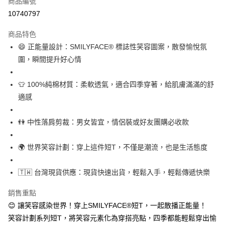
商品編號
超商取貨付款
10740797
LINE Pay
商品特色
Apple Pay
😄 正能量設計：SMILYFACE® 標誌性笑容圖案，散發愉悅氛
圍，瞬間提升好心情
街口支付
悠遊付
👕 100%純棉材質：柔軟透氣，適合四季穿著，給肌膚滿滿的舒
適感
Google Pay
全盈+PAY
👫 中性落肩剪裁：男女皆宜，情侶裝或好友團購必收款
大哥付你分期
🌍 世界笑容計劃：穿上這件短T，不僅是潮流，也是生活態度
相關說明
【大哥付你分期使用說明】
AFTEE先享後付
1.本服務由台灣大哥大提供，台灣大哥大用戶可立即使用無須另外申請。
🇹🇼 台灣現貨供應：現貨快速出貨，輕鬆入手，輕鬆傳遞快樂
2.付款方式選擇「大哥付你分期」，訂單成立後會自動跳轉到大哥付的交易
相關說明
流程，驗證手機門號後，選擇欲分期的期數、繳款截止日，確認付款後即完
【關於「AFTEE先享後付」】
銷售重點
成交易。
ATM付款
AFTEE先享後付是「在收到商品之後才付款」的支付方式。 讓您購物簡單
😊 讓笑容感染世界！穿上SMILYFACE®短T，一起散播正能量！
3.實際核准額度、可分期數及費用金額請依後續交易確認頁面所載為準。
便利好安心！
4.訂單成立30分鐘內，如未前往確認交易或遇審核未通過，訂單將自動取
笑容計劃系列短T，將笑容元素化為穿搭亮點，四季都能輕鬆穿出愉
１．簡單：不需註冊會員、不需綁卡、不需儲值。
運送方式
消。如遇「轉專審核」未通過狀況，表示未達大哥付你分期系統評分，恕無