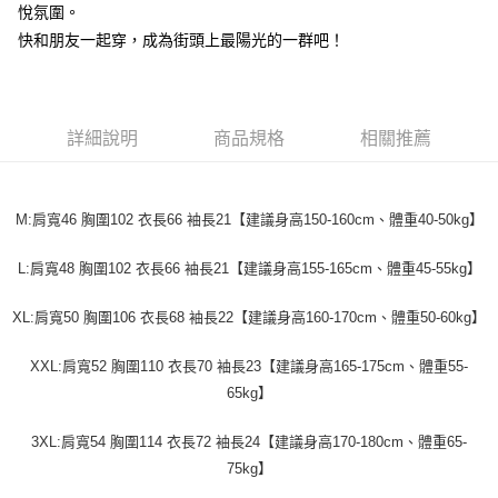
２．便利：只要手機號碼，簡訊認證，即可結帳。
悅氛圍。
法說明評估內容。
３．安心：先確認商品／服務後，再付款。
全家取貨付款
【繳款方式說明】
快和朋友一起穿，成為街頭上最陽光的一群吧！
1.分期款項不併入電信帳單，「大哥付你分期」於每月結算日後寄送繳費提
每筆NT$45
【「AFTEE先享後付」結帳流程】
醒簡訊。
１．於結帳方式選擇「AFTEE先享後付」後，將跳轉至「AFTEE先享後付」
2.透過簡訊連結打開帳單後，可選擇「超商條碼／台灣大直營門市／銀行轉
付款 後全家取貨
結帳頁面，進行簡訊認證並確認金額後，即可完成結帳。
帳／街口支付／iPASS MONEY」等通路繳費。
２．訂單成立數日內，您將收到繳費通知簡訊。
每筆NT$45
詳細說明
商品規格
相關推薦
３．收到繳費通知簡訊後14天內，點擊此簡訊中的連結，可透過四大超商／
【注意事項】
ATM／網路銀行／等多元方式進行付款，方視為交易完成。
7-11取貨付款
1.本服務係由「台灣大哥大股份有限公司」（以下簡稱本公司）所提供，讓
※ 請注意：結帳手續完成當下不需立刻繳費，但若您需要取消訂單，請聯絡
用戶於交易時，得透過本服務購買商品或服務，並由商店將買賣／分期付款
每筆NT$45，滿NT$499(含以上)免運費
購買商品的店家。未經商家同意取消之訂單仍視為有效，需透過AFTEE先享
買賣價金債權讓與本公司後，依約使用本公司帳單繳交帳款。
M:肩寬46 胸圍102 衣長66 袖長21【建議身高150-160cm、體重40-50kg】
後付繳納相關費用。
2.基於同意付款使用「大哥付你分期」之契約關係目的，商店將以您的個人
付款 後7-11取貨
※ 交易是否成功請以「AFTEE先享後付 」之結帳頁面顯示為準，若有關於
資料（包含姓名、電話或地址）提供予台灣大哥大進項蒐集、處理及利用，
是否繳費成功／繳費後需取消欲退款等相關疑問，請聯繫「AFTEE先享後付
L:肩寬48 胸圍102 衣長66 袖長21【建議身高155-165cm、體重45-55kg】
每筆NT$45，滿NT$499(含以上)免運費
由本公司與您本人進行分期帳單所需資料之確認、核對及更正。
客戶支援中心」
https://netprotections.freshdesk.com/support/home
3.完整用戶服務條款，請詳閱以下連結：
https://oppay.tw/userRule
XL:肩寬50 胸圍106 衣長68 袖長22【建議身高160-170cm、體重50-60kg】
宅配
【注意事項】
１．透過由恩沛科技股份有限公司提供之「AFTEE先享後付」服務完成之交
每筆NT$70，滿NT$499(含以上)免運費
XXL:肩寬52 胸圍110 衣長70 袖長23【建議身高165-175cm、體重55-
易，需依本服務之必要範圍內提供個人資料，並將交易相關給付款項請求債
權轉讓予恩沛科技股份有限公司。
65kg】
２．關於個人資料處理事宜，請瀏覽以下網址：
https://aftee.tw/terms/#terms3
3XL:肩寬54 胸圍114 衣長72 袖長24【建議身高170-180cm、體重65-
３．未成年的使用者請事先徵得法定代理人或監護人之同意方可使用
「AFTEE先享後付」，若未經同意申辦者引起之損失，本公司不負相關責
75kg】
任。