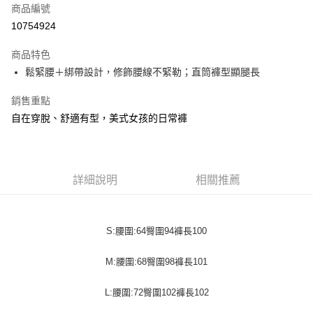
商品編號
超商取貨付款
10754924
LINE Pay
商品特色
Apple Pay
鬆緊腰＋綁帶設計，修飾腰線不緊勒；直筒褲型顯腿長
街口支付
銷售重點
自在穿脫、舒適有型，美式女孩的日常褲
悠遊付
Google Pay
全盈+PAY
詳細說明
相關推薦
大哥付你分期
相關說明
【大哥付你分期使用說明】
S:腰圍:64臀圍94褲長100
AFTEE先享後付
1.本服務由台灣大哥大提供，台灣大哥大用戶可立即使用無須另外申請。
2.付款方式選擇「大哥付你分期」，訂單成立後會自動跳轉到大哥付的交易
相關說明
M:腰圍:68臀圍98褲長101
流程，驗證手機門號後，選擇欲分期的期數、繳款截止日，確認付款後即完
【關於「AFTEE先享後付」】
成交易。
ATM付款
AFTEE先享後付是「在收到商品之後才付款」的支付方式。 讓您購物簡單
L:腰圍:72臀圍102褲長102
3.實際核准額度、可分期數及費用金額請依後續交易確認頁面所載為準。
便利好安心！
4.訂單成立30分鐘內，如未前往確認交易或遇審核未通過，訂單將自動取
１．簡單：不需註冊會員、不需綁卡、不需儲值。