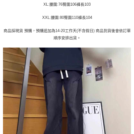
運送方式
消。如遇「轉專審核」未通過狀況，表示未達大哥付你分期系統評分，恕無
XL:腰圍:76臀圍106褲長103
２．便利：只要手機號碼，簡訊認證，即可結帳。
法說明評估內容。
３．安心：先確認商品／服務後，再付款。
全家取貨付款
【繳款方式說明】
XXL:腰圍:80臀圍110褲長104
1.分期款項不併入電信帳單，「大哥付你分期」於每月結算日後寄送繳費提
每筆NT$45
【「AFTEE先享後付」結帳流程】
醒簡訊。
１．於結帳方式選擇「AFTEE先享後付」後，將跳轉至「AFTEE先享後付」
2.透過簡訊連結打開帳單後，可選擇「超商條碼／台灣大直營門市／銀行轉
商品採現貨 預購，預購追加為14-20工作天(不含假日) 商品到貨後會依訂單
付款 後全家取貨
結帳頁面，進行簡訊認證並確認金額後，即可完成結帳。
帳／街口支付／iPASS MONEY」等通路繳費。
２．訂單成立數日內，您將收到繳費通知簡訊。
順序安排出貨。
每筆NT$45
３．收到繳費通知簡訊後14天內，點擊此簡訊中的連結，可透過四大超商／
【注意事項】
ATM／網路銀行／等多元方式進行付款，方視為交易完成。
7-11取貨付款
1.本服務係由「台灣大哥大股份有限公司」（以下簡稱本公司）所提供，讓
※ 請注意：結帳手續完成當下不需立刻繳費，但若您需要取消訂單，請聯絡
用戶於交易時，得透過本服務購買商品或服務，並由商店將買賣／分期付款
每筆NT$45，滿NT$499(含以上)免運費
購買商品的店家。未經商家同意取消之訂單仍視為有效，需透過AFTEE先享
買賣價金債權讓與本公司後，依約使用本公司帳單繳交帳款。
後付繳納相關費用。
2.基於同意付款使用「大哥付你分期」之契約關係目的，商店將以您的個人
付款 後7-11取貨
※ 交易是否成功請以「AFTEE先享後付 」之結帳頁面顯示為準，若有關於
資料（包含姓名、電話或地址）提供予台灣大哥大進項蒐集、處理及利用，
是否繳費成功／繳費後需取消欲退款等相關疑問，請聯繫「AFTEE先享後付
每筆NT$45，滿NT$499(含以上)免運費
由本公司與您本人進行分期帳單所需資料之確認、核對及更正。
客戶支援中心」
https://netprotections.freshdesk.com/support/home
3.完整用戶服務條款，請詳閱以下連結：
https://oppay.tw/userRule
宅配
【注意事項】
１．透過由恩沛科技股份有限公司提供之「AFTEE先享後付」服務完成之交
每筆NT$70，滿NT$499(含以上)免運費
易，需依本服務之必要範圍內提供個人資料，並將交易相關給付款項請求債
權轉讓予恩沛科技股份有限公司。
２．關於個人資料處理事宜，請瀏覽以下網址：
https://aftee.tw/terms/#terms3
３．未成年的使用者請事先徵得法定代理人或監護人之同意方可使用
「AFTEE先享後付」，若未經同意申辦者引起之損失，本公司不負相關責