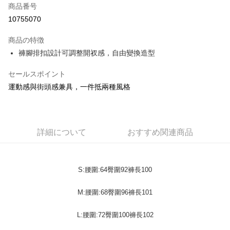
商品番号
コンビニ店頭代金引換
10755070
LINE Pay
商品の特徴
Apple Pay
褲腳排扣設計可調整開衩感，自由變換造型
JKOPAY
セールスポイント
運動感與街頭感兼具，一件抵兩種風格
Easy Wallet
Google Pay
Plus Pay
詳細について
おすすめ関連商品
OP Pay Later
説明
【OP Pay Later 使用説明】
S:腰圍:64臀圍92褲長100
AFTEE代金後払い
1. 本サービスは台湾大哥大によって提供され、台湾大哥大のユーザーは追
加の申請なしで即時に利用可能です。
説明
M:腰圍:68臀圍96褲長101
2. 支払い方法で「OP Pay Later」を選択すると、注文が成立した後に自動
一、 AFTEE代金後払いについて
的に OP Pay Later の取引プロセスに移行し、携帯番号を確認後、分割払
ATM払い
1.お支払い方法でAFTEE代金後払いを選択すると、携帯電話認証ウィンド
いの回数や支払い期限を選択し、支払いを確認すると取引が完了します。
L:腰圍:72臀圍100褲長102
ウが表示されます。
3. 実際の承認額、分割回数および費用については、後続の取引確認ページ
2.SMSで認証してお支払い手続を進めてください。