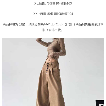
配送方法
を基準とします。
3.注文するときのお支払いは不要です。商品はご指定の住所に配送されま
XL:腰圍:76臀圍104褲長103
4. 注文成立後30分以内に確認取引を行わない場合や審査が通過しない場
す。
全家取貨付款
合、注文は自動的にキャンセルされます。「転専審査」に未通過の状況が
4.ご注文が完了すると、携帯に支払い通知のSMSが届きます。アプリ会員
XXL:腰圍:80臀圍108褲長104
発生した場合は、システムの評価基準に達していないことを意味し、評価
配送毎にNT$45
の場合は、AFTEE アプリプッシュ通知が届きます。
内容についての説明はいたしかねます。
5.商品受け取り時のお支払いは不要です。商品を確かめてから、SMSまた
付款 後全家取貨
商品採現貨 預購，預購追加為14-20工作天(不含假日) 商品到貨後會依訂單
はアプリの通知に従って、4大コンビニ、またはATM/オンラインバンキン
グでお支払いください。
順序安排出貨。
配送毎にNT$45
【支払い方法の説明】
1. 分割払いの金額は電信請求書に統合されず、「OP Pay Later」は毎月の
代金納付期限は最短で 14 日以内ですので、ご注意ください。AFTEE アプ
7-11取貨付款
締め日後に支払いリマインダーのSMSを送信します。
リをダウンロードして AFTEE 会員になるとお支払い期限を最長 45 日以内
2. SMSのリンクを通じて請求書を開いた後、「コンビニバーコード／台湾
配送毎にNT$45、NT$499以上で送料無料
まで延長できます。
大直営店舗／銀行振込／街口支払い／iPASS MONEY」などのチャネルで
支払いを選択できます。
付款 後7-11取貨
お支払期限は、ショップが請求した期日と、AFTEEで延長できる日数をも
とに計算されます。AFTEEで注文すると、商品を受け取るまで支払い期限
配送毎にNT$45、NT$499以上で送料無料
【注意事項】
を延長できますが、商品を期限内に受け取れない場合があります（例：予
1. 本サービスは「台湾大哥大株式会社」（以下「当社」といいます）によ
約商品や商品到着日が比較的遅い商品）。そのため、商品到着の有無に関
宅配
って提供され、ユーザーが取引時に本サービスを通じて商品やサービスを
わらず、AFTEEで指定された期限内にお支払いください。
購入できるようにし、店舗が売買／分割払い売買の債権を当社に譲渡した
配送毎にNT$70、NT$499以上で送料無料
後、契約に基づいて当社の請求書で帳款を支払うことになります。
二、支払い限度額
2. 「OP Pay Later」を利用する契約関係の目的から、店舗はあなたの個人
1.初回 AFTEEを ご利用の際に、認証結果及び当社の審査の結果に基づ
情報（名前、電話または住所を含む）を台湾大哥大に提供し、収集、処理
き、限度額が設定されます。
および利用するために、当社があなた本人と分割請求書に必要な情報の確
2.決済金額は最低NT$20です。
認、照合および修正を行います。
3.現在、台湾の会員のみご利用いただけます。
3. 完全なユーザーサービス規約については、以下のリンクを参照してくだ
さい：
https://oppay.tw/userRule
三、利用規約「AFTEE代金後払い」（以下当サービスという）はネットプ