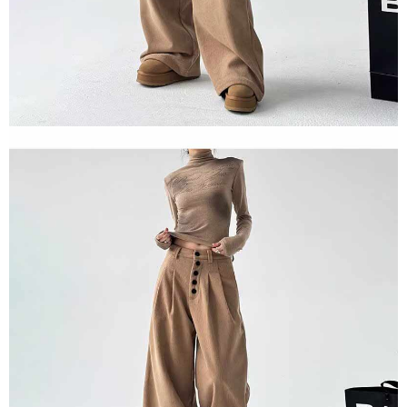
ロテクションズ（以下 AFTEE という）が提供し、AFTEEが代金を徴収し
ます。当サービスご利用の際に提供しなければならない個人情報（注文者
の氏名、電話番号、受取人の氏名、電話番号、受取人住所を含むがこれに
限らない）は、AFTEEに渡され当サービスで必要な範囲内で利用されま
す。AFTEEの個人情報の収集、処理、利用について、詳細はAFTEE公式ホ
ームページの『個人情報の収集、処理及び利用に関する声明』をご参照く
ださい（
https://aftee.tw/privacypolicy/
）。
AFTEEの初回ご利用の際に、審査を通過すれば、最高額がNT$10,000にな
ります。支払い期限を過ぎた場合、その金額に基づいて年利20%の遅延滞
納金が加算されます。未成年の利用者は、事前に法定代理人または後見人
の同意を得ればAFTEEをご利用いただけます。
個人情報の処理、利用について疑問がある、または関連する法律の権利を
行使したい場合は、ネットプロテクションズ
cs_tw@netprotections.co.jp
にご連絡ください。上記に示した個人情報を、必要な購入注文書とあわせ
てAFTEEにご提供いただく、またはAFTEEにあなたの個人情報の収集、処
理、利用を許可することににご同意いただけない場合は、当サービスを選
択しないでください。