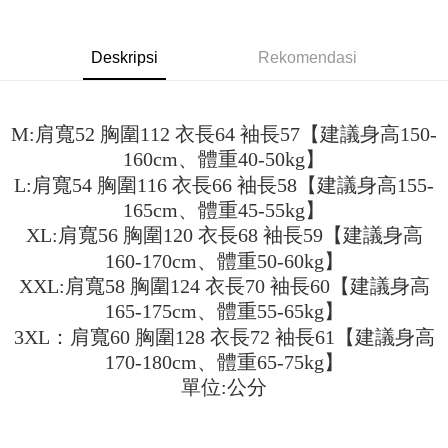
akan mengarahkan anda secara automatik ke proses transaksi OP Pay
2. Anda boleh meneruskan pembayaran selepas pengesahan SMS.
Pilihan Penghantaran
Later selepas pesanan dibuat. Anda perlu mengesahkan nombor telefon
3. Tiada bayaran diperlukan apabila pesanan disahkan. Produk akan
mudah alih anda, memilih bilangan ansuran, dan menetapkan tarikh
dihantar ke alamat yang ditetapkan.
全家取貨付款
Deskripsi
Rekomendasi
akhir pembayaran. Transaksi akan dianggap selesai setelah pembayaran
4. Setelah pesanan disahkan, anda akan menerima SMS pembayaran
disahkan.
NT$45/pesanan
manakala ahli aplikasi akan menerima pemberitahuan tolak aplikasi
AFTEE.
Had kredit yang diluluskan, tempoh ansuran yang tersedia, dan yuran
付款 後全家取貨
5. Tiada bayaran diperlukan apabila anda menerima produk. Sila buat
M:肩寬52 胸圍112 衣長64 袖長57【建議身高150-
yang dikenakan adalah tertakluk kepada maklumat yang dinyatakan
pembayaran di empat kedai serbaneka utama, ATM atau perbankan
NT$45/pesanan
pada halaman pengesahan transaksi seterusnya.
160cm、體重40-50kg】
dalam talian dengan SMS pembayaran atau pemberitahuan tolak aplikasi
AFTEE.
L:肩寬54 胸圍116 衣長66 袖長58【建議身高155-
7-11取貨付款
Jika transaksi tidak disahkan dalam masa 30 minit selepas pesanan
165cm、體重45-55kg】
dibuat, atau jika permohonan gagal dalam proses semakan, pesanan
NT$45/pesanan | Penghantaran percuma untuk pesanan
Sila ambil perhatian bahawa tempoh pembayaran adalah 14 hari. Walau
akan dibatalkan secara automatik. Jika permohonan gagal pada
XL:肩寬56 胸圍120 衣長68 袖長59【建議身高
bagaimanapun, bagi mereka yang telah memuat turun Aplikasi AFTEE
NT$499 atau lebih
peringkat "semakan manual", ini bermakna kriteria pemarkahan sistem
dan mendaftar sebagai ahli AFTEE boleh menikmati tempoh pembayaran
160-170cm、體重50-60kg】
tidak dipenuhi; butiran penilaian khusus tidak akan didedahkan.
sehingga 45 hari.
付款 後7-11取貨
XXL:肩寬58 胸圍124 衣長70 袖長60【建議身高
[Arahan Pembayaran]
NT$45/pesanan | Penghantaran percuma untuk pesanan
Tempoh pembayaran dikira dari masa kedai meminta pembayaran anda,
165-175cm、體重55-65kg】
ditambah dengan bilangan hari yang boleh dilanjutkan oleh AFTEE. Anda
NT$499 atau lebih
3XL：肩寬60 胸圍128 衣長72 袖長61【建議身高
Pembayaran ansuran melalui OP Pay Later akan dibilkan secara
boleh melanjutkan tempoh pembayaran anda sebelum anda menerima
berasingan dan tidak termasuk dalam bil telekom anda. SMS peringatan
170-180cm、體重65-75kg】
pesanan. Walau bagaimanapun, tiada jaminan bahawa anda boleh
宅配
pembayaran akan dihantar selepas kitaran bil bulanan.
menerima pesanan anda semasa tempoh pembayaran (cth.: produk
單位:公分
NT$70/pesanan | Penghantaran percuma untuk pesanan
prapesanan atau produk yang mungkin mengambil masa yang lebih
Selepas mengakses bil melalui pautan dalam SMS, anda boleh
NT$499 atau lebih
lama untuk dihantar). Oleh itu, anda dikehendaki membuat pembayaran
menyelesaikan pembayaran anda melalui salah satu saluran berikut: kod
kepada AFTEE dalam tempoh sama ada anda menerima pesanan.
bar kedai serbaneka, kedai runcit Taiwan Mobile, pemindahan bank,