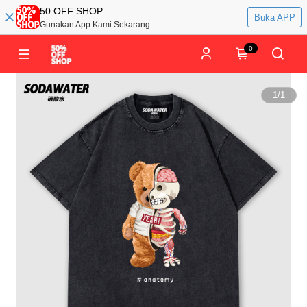
50 OFF SHOP
Buka APP
Gunakan App Kami Sekarang
0
1
/
1