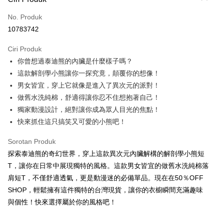
Kad Kredit (Bayaran Penuh)
No. Produk
Pengambilan di Kedai Serbaneka
10783742
LINE Pay
Ciri Produk
Apple Pay
你曾想過泰迪熊的內臟是什麼樣子嗎？
這款解剖學小熊讓你一探究竟，顛覆你的想像！
JKOPAY
男女皆宜，穿上它就像是進入了異次元的派對！
Easy Wallet
做舊水洗純棉，舒適得讓你忍不住想抱著自己！
獨家動漫設計，絕對讓你成為眾人目光的焦點！
Google Pay
快來抓住這只搞笑又可愛的小熊吧！
Plus PAY
Sorotan Produk
OP Pay Later
探索泰迪熊的奇幻世界，穿上這款異次元內臟解構的解剖學小熊短
Deskripsi
T，讓你在日常中展現獨特的風格。這款男女皆宜的做舊水洗純棉落
[Terma Penggunaan untuk OP Pay Later]
AFTEE
肩短T，不僅舒適透氣，更是動漫迷的必備單品。現在在50％OFF
Perkhidmatan ini disediakan oleh Taiwan Mobile dan tersedia untuk
Deskripsi
SHOP，輕鬆擁有這件獨特的台灣現貨，讓你的衣櫥瞬間充滿趣味
pengguna Taiwan Mobile tanpa memerlukan permohonan tambahan.
Pertama, Mengenai Perkhidmatan AFTEE Beli Sekarang Bayar Kemudian
與個性！快來選擇屬於你的風格吧！
Pemindahan ATM
1. Dengan memilih AFTEE sebagai kaedah pembayaran, mesej
Jika anda memilih OP Pay Later sebagai kaedah pembayaran, sistem
pengesahan AFTEE akan muncul.