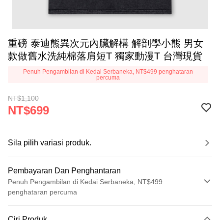
重磅 泰迪熊異次元內臟解構 解剖學小熊 男女
款做舊水洗純棉落肩短T 獨家動漫T 台灣現貨
Penuh Pengambilan di Kedai Serbaneka, NT$499 penghataran
percuma
NT$1,100
NT$699
Sila pilih variasi produk.
Pembayaran Dan Penghantaran
Penuh Pengambilan di Kedai Serbaneka, NT$499
penghataran percuma
Kaedah Pembayaran
Ciri Produk