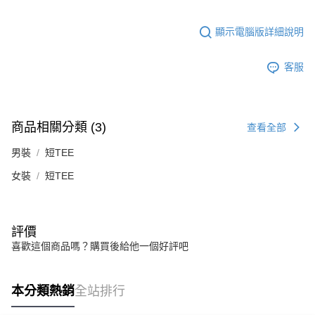
４．使用「AFTEE先享後付」時，將依據個別帳號之用戶狀況，依本公司即
時審查核予不同之上限額度；若仍有額度不足之情形，本公司將視審查結果
請求用戶進行身份認證。
顯示電腦版詳細說明
５．嚴禁一人註冊多個帳號或使用他人資訊註冊。若發現惡意使用之情形，
恩沛科技股份有限公司將有權停止該用戶之使用額度並採取法律行動。
客服
商品相關分類 (3)
查看全部
男裝
短TEE
女裝
短TEE
評價
喜歡這個商品嗎？購買後給他一個好評吧
本分類熱銷
全站排行