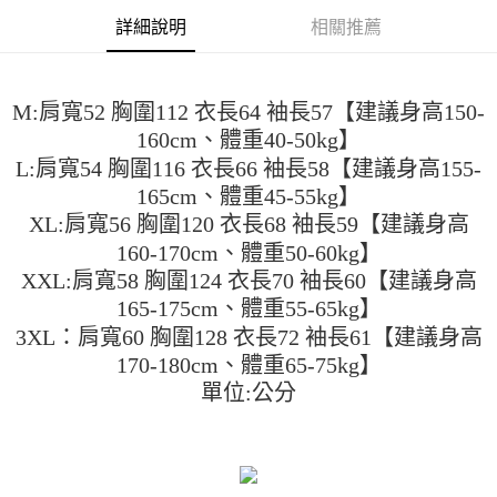
２．便利：只要手機號碼，簡訊認證，即可結帳。
法說明評估內容。
詳細說明
相關推薦
３．安心：先確認商品／服務後，再付款。
全家取貨付款
【繳款方式說明】
1.分期款項不併入電信帳單，「大哥付你分期」於每月結算日後寄送繳費提
每筆NT$45
【「AFTEE先享後付」結帳流程】
醒簡訊。
１．於結帳方式選擇「AFTEE先享後付」後，將跳轉至「AFTEE先享後付」
2.透過簡訊連結打開帳單後，可選擇「超商條碼／台灣大直營門市／銀行轉
付款 後全家取貨
結帳頁面，進行簡訊認證並確認金額後，即可完成結帳。
M:肩寬52 胸圍112 衣長64 袖長57【建議身高150-
帳／街口支付／iPASS MONEY」等通路繳費。
２．訂單成立數日內，您將收到繳費通知簡訊。
每筆NT$45
160cm、體重40-50kg】
３．收到繳費通知簡訊後14天內，點擊此簡訊中的連結，可透過四大超商／
【注意事項】
L:肩寬54 胸圍116 衣長66 袖長58【建議身高155-
ATM／網路銀行／等多元方式進行付款，方視為交易完成。
7-11取貨付款
1.本服務係由「台灣大哥大股份有限公司」（以下簡稱本公司）所提供，讓
※ 請注意：結帳手續完成當下不需立刻繳費，但若您需要取消訂單，請聯絡
165cm、體重45-55kg】
用戶於交易時，得透過本服務購買商品或服務，並由商店將買賣／分期付款
每筆NT$45，滿NT$499(含以上)免運費
購買商品的店家。未經商家同意取消之訂單仍視為有效，需透過AFTEE先享
買賣價金債權讓與本公司後，依約使用本公司帳單繳交帳款。
XL:肩寬56 胸圍120 衣長68 袖長59【建議身高
後付繳納相關費用。
2.基於同意付款使用「大哥付你分期」之契約關係目的，商店將以您的個人
付款 後7-11取貨
※ 交易是否成功請以「AFTEE先享後付 」之結帳頁面顯示為準，若有關於
160-170cm、體重50-60kg】
資料（包含姓名、電話或地址）提供予台灣大哥大進項蒐集、處理及利用，
是否繳費成功／繳費後需取消欲退款等相關疑問，請聯繫「AFTEE先享後付
每筆NT$45，滿NT$499(含以上)免運費
XXL:肩寬58 胸圍124 衣長70 袖長60【建議身高
由本公司與您本人進行分期帳單所需資料之確認、核對及更正。
客戶支援中心」
https://netprotections.freshdesk.com/support/home
3.完整用戶服務條款，請詳閱以下連結：
https://oppay.tw/userRule
165-175cm、體重55-65kg】
宅配
【注意事項】
3XL：肩寬60 胸圍128 衣長72 袖長61【建議身高
１．透過由恩沛科技股份有限公司提供之「AFTEE先享後付」服務完成之交
每筆NT$70，滿NT$499(含以上)免運費
170-180cm、體重65-75kg】
易，需依本服務之必要範圍內提供個人資料，並將交易相關給付款項請求債
權轉讓予恩沛科技股份有限公司。
單位:公分
２．關於個人資料處理事宜，請瀏覽以下網址：
https://aftee.tw/terms/#terms3
３．未成年的使用者請事先徵得法定代理人或監護人之同意方可使用
「AFTEE先享後付」，若未經同意申辦者引起之損失，本公司不負相關責
任。