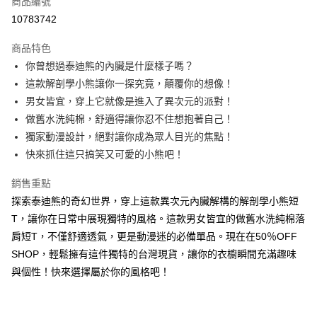
商品編號
超商取貨付款
10783742
LINE Pay
商品特色
Apple Pay
你曾想過泰迪熊的內臟是什麼樣子嗎？
這款解剖學小熊讓你一探究竟，顛覆你的想像！
街口支付
男女皆宜，穿上它就像是進入了異次元的派對！
悠遊付
做舊水洗純棉，舒適得讓你忍不住想抱著自己！
獨家動漫設計，絕對讓你成為眾人目光的焦點！
Google Pay
快來抓住這只搞笑又可愛的小熊吧！
全盈+PAY
銷售重點
大哥付你分期
探索泰迪熊的奇幻世界，穿上這款異次元內臟解構的解剖學小熊短
相關說明
T，讓你在日常中展現獨特的風格。這款男女皆宜的做舊水洗純棉落
【大哥付你分期使用說明】
肩短T，不僅舒適透氣，更是動漫迷的必備單品。現在在50％OFF
AFTEE先享後付
1.本服務由台灣大哥大提供，台灣大哥大用戶可立即使用無須另外申請。
2.付款方式選擇「大哥付你分期」，訂單成立後會自動跳轉到大哥付的交易
SHOP，輕鬆擁有這件獨特的台灣現貨，讓你的衣櫥瞬間充滿趣味
相關說明
流程，驗證手機門號後，選擇欲分期的期數、繳款截止日，確認付款後即完
【關於「AFTEE先享後付」】
與個性！快來選擇屬於你的風格吧！
成交易。
ATM付款
AFTEE先享後付是「在收到商品之後才付款」的支付方式。 讓您購物簡單
3.實際核准額度、可分期數及費用金額請依後續交易確認頁面所載為準。
便利好安心！
4.訂單成立30分鐘內，如未前往確認交易或遇審核未通過，訂單將自動取
１．簡單：不需註冊會員、不需綁卡、不需儲值。
運送方式
消。如遇「轉專審核」未通過狀況，表示未達大哥付你分期系統評分，恕無