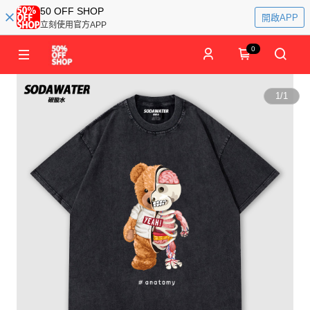
50 OFF SHOP
開啟APP
立刻使用官方APP
0
1
/
1