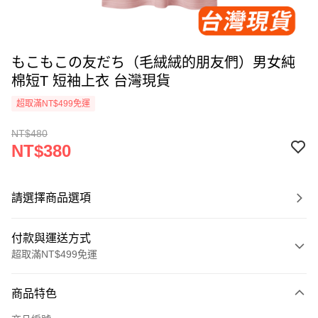
もこもこの友だち（毛絨絨的朋友們）男女純
棉短T 短袖上衣 台灣現貨
超取滿NT$499免運
NT$480
NT$380
請選擇商品選項
付款與運送方式
超取滿NT$499免運
付款方式
商品特色
信用卡一次付款