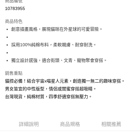
商品編號
超商取貨付款
10783955
LINE Pay
商品特色
Apple Pay
創意插畫風格，展現貓咪在外星球的可愛冒險。
街口支付
採用100%純棉布料，柔軟親膚、耐穿耐洗。
悠遊付
獨立設計感強，適合街頭、文青、寵物聚會穿搭。
Google Pay
銷售重點
全盈+PAY
貓控必備！結合宇宙x喵星人元素，創造獨一無二的趣味穿搭。
大哥付你分期
男女皆宜的中性版型，情侶或閨蜜穿搭超吸睛。
相關說明
台灣現貨，純棉材質，四季舒適穿搭無壓力。
【大哥付你分期使用說明】
AFTEE先享後付
1.本服務由台灣大哥大提供，台灣大哥大用戶可立即使用無須另外申請。
2.付款方式選擇「大哥付你分期」，訂單成立後會自動跳轉到大哥付的交易
相關說明
流程，驗證手機門號後，選擇欲分期的期數、繳款截止日，確認付款後即完
【關於「AFTEE先享後付」】
成交易。
ATM付款
詳細說明
商品規格
相關推薦
AFTEE先享後付是「在收到商品之後才付款」的支付方式。 讓您購物簡單
3.實際核准額度、可分期數及費用金額請依後續交易確認頁面所載為準。
便利好安心！
4.訂單成立30分鐘內，如未前往確認交易或遇審核未通過，訂單將自動取
１．簡單：不需註冊會員、不需綁卡、不需儲值。
運送方式
消。如遇「轉專審核」未通過狀況，表示未達大哥付你分期系統評分，恕無