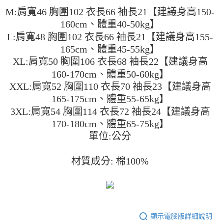
２．便利：只要手機號碼，簡訊認證，即可結帳。
法說明評估內容。
M:肩寬46 胸圍102 衣長66 袖長21【建議身高150-
３．安心：先確認商品／服務後，再付款。
全家取貨付款
【繳款方式說明】
160cm、體重40-50kg】
1.分期款項不併入電信帳單，「大哥付你分期」於每月結算日後寄送繳費提
每筆NT$45
【「AFTEE先享後付」結帳流程】
醒簡訊。
L:肩寬48 胸圍102 衣長66 袖長21【建議身高155-
１．於結帳方式選擇「AFTEE先享後付」後，將跳轉至「AFTEE先享後付」
2.透過簡訊連結打開帳單後，可選擇「超商條碼／台灣大直營門市／銀行轉
付款 後全家取貨
結帳頁面，進行簡訊認證並確認金額後，即可完成結帳。
165cm、體重45-55kg】
帳／街口支付／iPASS MONEY」等通路繳費。
２．訂單成立數日內，您將收到繳費通知簡訊。
每筆NT$45
XL:肩寬50 胸圍106 衣長68 袖長22【建議身高
３．收到繳費通知簡訊後14天內，點擊此簡訊中的連結，可透過四大超商／
【注意事項】
160-170cm、體重50-60kg】
ATM／網路銀行／等多元方式進行付款，方視為交易完成。
7-11取貨付款
1.本服務係由「台灣大哥大股份有限公司」（以下簡稱本公司）所提供，讓
※ 請注意：結帳手續完成當下不需立刻繳費，但若您需要取消訂單，請聯絡
XXL:肩寬52 胸圍110 衣長70 袖長23【建議身高
用戶於交易時，得透過本服務購買商品或服務，並由商店將買賣／分期付款
每筆NT$45，滿NT$499(含以上)免運費
購買商品的店家。未經商家同意取消之訂單仍視為有效，需透過AFTEE先享
買賣價金債權讓與本公司後，依約使用本公司帳單繳交帳款。
165-175cm、體重55-65kg】
後付繳納相關費用。
2.基於同意付款使用「大哥付你分期」之契約關係目的，商店將以您的個人
付款 後7-11取貨
※ 交易是否成功請以「AFTEE先享後付 」之結帳頁面顯示為準，若有關於
3XL:肩寬54 胸圍114 衣長72 袖長24【建議身高
資料（包含姓名、電話或地址）提供予台灣大哥大進項蒐集、處理及利用，
是否繳費成功／繳費後需取消欲退款等相關疑問，請聯繫「AFTEE先享後付
170-180cm、體重65-75kg】
每筆NT$45，滿NT$499(含以上)免運費
由本公司與您本人進行分期帳單所需資料之確認、核對及更正。
客戶支援中心」
https://netprotections.freshdesk.com/support/home
3.完整用戶服務條款，請詳閱以下連結：
https://oppay.tw/userRule
單位:公分
宅配
【注意事項】
１．透過由恩沛科技股份有限公司提供之「AFTEE先享後付」服務完成之交
每筆NT$70，滿NT$499(含以上)免運費
材質成分: 棉100%
易，需依本服務之必要範圍內提供個人資料，並將交易相關給付款項請求債
權轉讓予恩沛科技股份有限公司。
２．關於個人資料處理事宜，請瀏覽以下網址：
https://aftee.tw/terms/#terms3
３．未成年的使用者請事先徵得法定代理人或監護人之同意方可使用
「AFTEE先享後付」，若未經同意申辦者引起之損失，本公司不負相關責
任。
顯示電腦版詳細說明