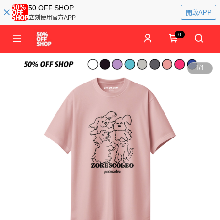
50 OFF SHOP
開啟APP
立刻使用官方APP
0
1
/
1