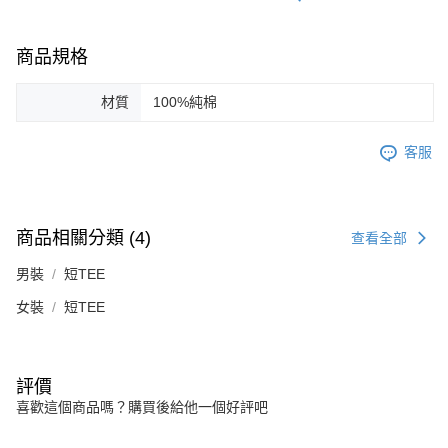
４．使用「AFTEE先享後付」時，將依據個別帳號之用戶狀況，依本公司即
時審查核予不同之上限額度；若仍有額度不足之情形，本公司將視審查結果
請求用戶進行身份認證。
商品規格
５．嚴禁一人註冊多個帳號或使用他人資訊註冊。若發現惡意使用之情形，
恩沛科技股份有限公司將有權停止該用戶之使用額度並採取法律行動。
材質
100%純棉
客服
商品相關分類 (4)
查看全部
男裝
短TEE
女裝
短TEE
評價
喜歡這個商品嗎？購買後給他一個好評吧