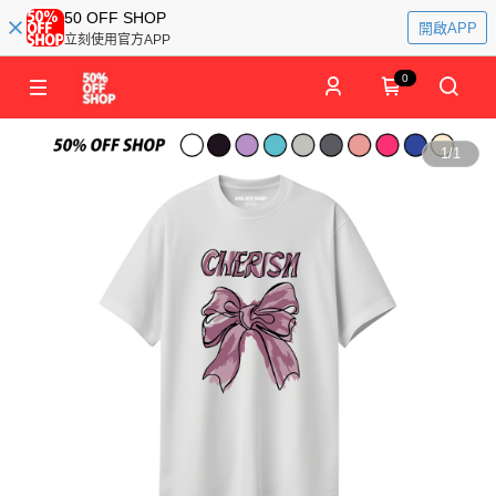
50 OFF SHOP
開啟APP
立刻使用官方APP
0
1
/
1