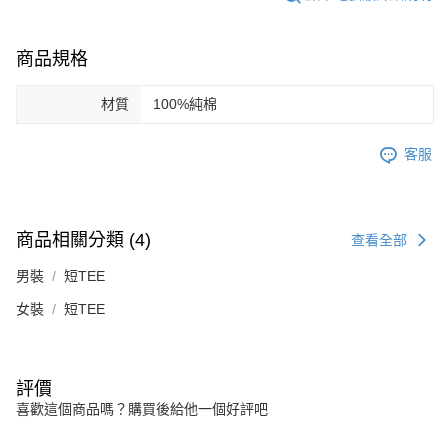
４．使用「AFTEE先享後付」時，將依據個別帳號之用戶狀況，依本公司即
時審查核予不同之上限額度；若仍有額度不足之情形，本公司將視審查結果
請求用戶進行身份認證。
商品規格
５．嚴禁一人註冊多個帳號或使用他人資訊註冊。若發現惡意使用之情形，
恩沛科技股份有限公司將有權停止該用戶之使用額度並採取法律行動。
材質
100%純棉
客服
商品相關分類 (4)
查看全部
男裝
短TEE
女裝
短TEE
評價
喜歡這個商品嗎？購買後給他一個好評吧