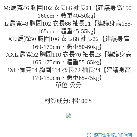
２．便利：只要手機號碼，簡訊認證，即可結帳。
法說明評估內容。
M:肩寬46 胸圍102 衣長66 袖長21【建議身高150-
３．安心：先確認商品／服務後，再付款。
全家取貨付款
【繳款方式說明】
160cm、體重40-50kg】
1.分期款項不併入電信帳單，「大哥付你分期」於每月結算日後寄送繳費提
每筆NT$45
【「AFTEE先享後付」結帳流程】
醒簡訊。
L:肩寬48 胸圍102 衣長66 袖長21【建議身高155-
１．於結帳方式選擇「AFTEE先享後付」後，將跳轉至「AFTEE先享後付」
2.透過簡訊連結打開帳單後，可選擇「超商條碼／台灣大直營門市／銀行轉
付款 後全家取貨
結帳頁面，進行簡訊認證並確認金額後，即可完成結帳。
165cm、體重45-55kg】
帳／街口支付／iPASS MONEY」等通路繳費。
２．訂單成立數日內，您將收到繳費通知簡訊。
每筆NT$45
XL:肩寬50 胸圍106 衣長68 袖長22【建議身高
３．收到繳費通知簡訊後14天內，點擊此簡訊中的連結，可透過四大超商／
【注意事項】
160-170cm、體重50-60kg】
ATM／網路銀行／等多元方式進行付款，方視為交易完成。
7-11取貨付款
1.本服務係由「台灣大哥大股份有限公司」（以下簡稱本公司）所提供，讓
※ 請注意：結帳手續完成當下不需立刻繳費，但若您需要取消訂單，請聯絡
XXL:肩寬52 胸圍110 衣長70 袖長23【建議身高
用戶於交易時，得透過本服務購買商品或服務，並由商店將買賣／分期付款
每筆NT$45，滿NT$499(含以上)免運費
購買商品的店家。未經商家同意取消之訂單仍視為有效，需透過AFTEE先享
買賣價金債權讓與本公司後，依約使用本公司帳單繳交帳款。
165-175cm、體重55-65kg】
後付繳納相關費用。
2.基於同意付款使用「大哥付你分期」之契約關係目的，商店將以您的個人
付款 後7-11取貨
※ 交易是否成功請以「AFTEE先享後付 」之結帳頁面顯示為準，若有關於
3XL:肩寬54 胸圍114 衣長72 袖長24【建議身高
資料（包含姓名、電話或地址）提供予台灣大哥大進項蒐集、處理及利用，
是否繳費成功／繳費後需取消欲退款等相關疑問，請聯繫「AFTEE先享後付
每筆NT$45，滿NT$499(含以上)免運費
由本公司與您本人進行分期帳單所需資料之確認、核對及更正。
170-180cm、體重65-75kg】
客戶支援中心」
https://netprotections.freshdesk.com/support/home
3.完整用戶服務條款，請詳閱以下連結：
https://oppay.tw/userRule
單位:公分
宅配
【注意事項】
１．透過由恩沛科技股份有限公司提供之「AFTEE先享後付」服務完成之交
每筆NT$70，滿NT$499(含以上)免運費
材質成分: 棉100%
易，需依本服務之必要範圍內提供個人資料，並將交易相關給付款項請求債
權轉讓予恩沛科技股份有限公司。
２．關於個人資料處理事宜，請瀏覽以下網址：
https://aftee.tw/terms/#terms3
３．未成年的使用者請事先徵得法定代理人或監護人之同意方可使用
「AFTEE先享後付」，若未經同意申辦者引起之損失，本公司不負相關責
任。
顯示電腦版詳細說明