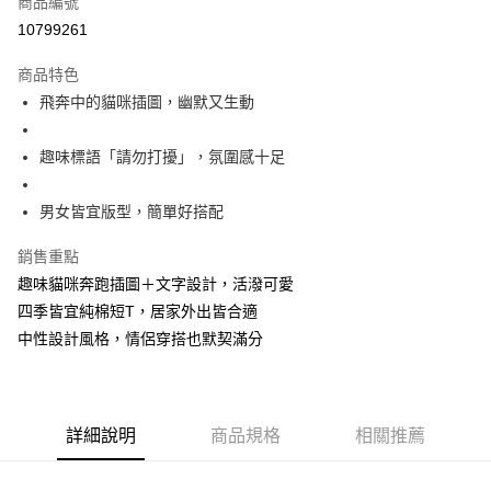
商品編號
超商取貨付款
10799261
LINE Pay
商品特色
Apple Pay
飛奔中的貓咪插圖，幽默又生動
街口支付
趣味標語「請勿打擾」，氛圍感十足
悠遊付
男女皆宜版型，簡單好搭配
Google Pay
銷售重點
全盈+PAY
趣味貓咪奔跑插圖＋文字設計，活潑可愛
大哥付你分期
四季皆宜純棉短T，居家外出皆合適
相關說明
中性設計風格，情侶穿搭也默契滿分
【大哥付你分期使用說明】
AFTEE先享後付
1.本服務由台灣大哥大提供，台灣大哥大用戶可立即使用無須另外申請。
2.付款方式選擇「大哥付你分期」，訂單成立後會自動跳轉到大哥付的交易
相關說明
流程，驗證手機門號後，選擇欲分期的期數、繳款截止日，確認付款後即完
【關於「AFTEE先享後付」】
成交易。
ATM付款
詳細說明
商品規格
相關推薦
AFTEE先享後付是「在收到商品之後才付款」的支付方式。 讓您購物簡單
3.實際核准額度、可分期數及費用金額請依後續交易確認頁面所載為準。
便利好安心！
4.訂單成立30分鐘內，如未前往確認交易或遇審核未通過，訂單將自動取
１．簡單：不需註冊會員、不需綁卡、不需儲值。
運送方式
消。如遇「轉專審核」未通過狀況，表示未達大哥付你分期系統評分，恕無