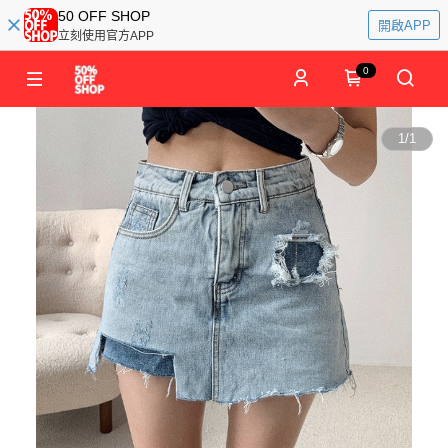
50 OFF SHOP
開啟APP
立刻使用官方APP
0
1
/
1