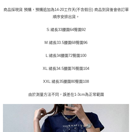
運送方式
消。如遇「轉專審核」未通過狀況，表示未達大哥付你分期系統評分，恕無
２．便利：只要手機號碼，簡訊認證，即可結帳。
法說明評估內容。
商品採現貨 預購，預購追加為14-20工作天(不含假日) 商品到貨後會依訂單
３．安心：先確認商品／服務後，再付款。
全家取貨付款
【繳款方式說明】
順序安排出貨。
1.分期款項不併入電信帳單，「大哥付你分期」於每月結算日後寄送繳費提
每筆NT$45
【「AFTEE先享後付」結帳流程】
醒簡訊。
１．於結帳方式選擇「AFTEE先享後付」後，將跳轉至「AFTEE先享後付」
2.透過簡訊連結打開帳單後，可選擇「超商條碼／台灣大直營門市／銀行轉
S:裙長33腰圍64臀圍92
付款 後全家取貨
結帳頁面，進行簡訊認證並確認金額後，即可完成結帳。
帳／街口支付／iPASS MONEY」等通路繳費。
２．訂單成立數日內，您將收到繳費通知簡訊。
每筆NT$45
３．收到繳費通知簡訊後14天內，點擊此簡訊中的連結，可透過四大超商／
M:裙長33.5腰圍68臀圍96
【注意事項】
ATM／網路銀行／等多元方式進行付款，方視為交易完成。
7-11取貨付款
1.本服務係由「台灣大哥大股份有限公司」（以下簡稱本公司）所提供，讓
※ 請注意：結帳手續完成當下不需立刻繳費，但若您需要取消訂單，請聯絡
用戶於交易時，得透過本服務購買商品或服務，並由商店將買賣／分期付款
L:裙長34腰圍72臀圍100
每筆NT$45，滿NT$499(含以上)免運費
購買商品的店家。未經商家同意取消之訂單仍視為有效，需透過AFTEE先享
買賣價金債權讓與本公司後，依約使用本公司帳單繳交帳款。
後付繳納相關費用。
2.基於同意付款使用「大哥付你分期」之契約關係目的，商店將以您的個人
付款 後7-11取貨
※ 交易是否成功請以「AFTEE先享後付 」之結帳頁面顯示為準，若有關於
XL:裙長34.5腰圍76臀圍104
資料（包含姓名、電話或地址）提供予台灣大哥大進項蒐集、處理及利用，
是否繳費成功／繳費後需取消欲退款等相關疑問，請聯繫「AFTEE先享後付
每筆NT$45，滿NT$499(含以上)免運費
由本公司與您本人進行分期帳單所需資料之確認、核對及更正。
客戶支援中心」
https://netprotections.freshdesk.com/support/home
XXL:裙長35腰圍80臀圍108
3.完整用戶服務條款，請詳閱以下連結：
https://oppay.tw/userRule
宅配
【注意事項】
由於測量方法不同，誤差在1-3cm為正常範圍
１．透過由恩沛科技股份有限公司提供之「AFTEE先享後付」服務完成之交
每筆NT$70，滿NT$499(含以上)免運費
易，需依本服務之必要範圍內提供個人資料，並將交易相關給付款項請求債
權轉讓予恩沛科技股份有限公司。
２．關於個人資料處理事宜，請瀏覽以下網址：
https://aftee.tw/terms/#terms3
３．未成年的使用者請事先徵得法定代理人或監護人之同意方可使用
「AFTEE先享後付」，若未經同意申辦者引起之損失，本公司不負相關責