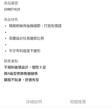
商品編號
超商取貨付款
10807410
LINE Pay
商品特色
Apple Pay
精緻刷破與抽鬚細節，打造街頭感
街口支付
高腰設計拉長腿部比例
悠遊付
牛仔布料挺拔不變形
Google Pay
銷售重點
全盈+PAY
不規則破壞設計，個性十足
大哥付你分期
微A版型修飾臀腿線條
相關說明
顯瘦不貼身，舒適有型
【大哥付你分期使用說明】
AFTEE先享後付
1.本服務由台灣大哥大提供，台灣大哥大用戶可立即使用無須另外申請。
2.付款方式選擇「大哥付你分期」，訂單成立後會自動跳轉到大哥付的交易
相關說明
流程，驗證手機門號後，選擇欲分期的期數、繳款截止日，確認付款後即完
【關於「AFTEE先享後付」】
成交易。
ATM付款
詳細說明
相關推薦
AFTEE先享後付是「在收到商品之後才付款」的支付方式。 讓您購物簡單
3.實際核准額度、可分期數及費用金額請依後續交易確認頁面所載為準。
便利好安心！
4.訂單成立30分鐘內，如未前往確認交易或遇審核未通過，訂單將自動取
１．簡單：不需註冊會員、不需綁卡、不需儲值。