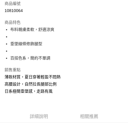
商品編號
超商取貨付款
10810064
LINE Pay
商品特色
Apple Pay
布料親膚柔軟，舒適涼爽
街口支付
垂墜線條修飾腿型
悠遊付
百搭色系，簡約不單調
Google Pay
銷售重點
全盈+PAY
薄款材質，夏日穿著輕盈不悶熱
大哥付你分期
高腰設計，自然拉長腿部比例
相關說明
日系極簡垂墜感，走路有風
【大哥付你分期使用說明】
AFTEE先享後付
1.本服務由台灣大哥大提供，台灣大哥大用戶可立即使用無須另外申請。
2.付款方式選擇「大哥付你分期」，訂單成立後會自動跳轉到大哥付的交易
相關說明
流程，驗證手機門號後，選擇欲分期的期數、繳款截止日，確認付款後即完
【關於「AFTEE先享後付」】
成交易。
ATM付款
詳細說明
相關推薦
AFTEE先享後付是「在收到商品之後才付款」的支付方式。 讓您購物簡單
3.實際核准額度、可分期數及費用金額請依後續交易確認頁面所載為準。
便利好安心！
4.訂單成立30分鐘內，如未前往確認交易或遇審核未通過，訂單將自動取
１．簡單：不需註冊會員、不需綁卡、不需儲值。