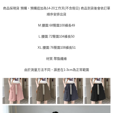
運送方式
消。如遇「轉專審核」未通過狀況，表示未達大哥付你分期系統評分，恕無
２．便利：只要手機號碼，簡訊認證，即可結帳。
法說明評估內容。
商品採現貨 預購，預購追加為14-20工作天(不含假日) 商品到貨後會依訂單
３．安心：先確認商品／服務後，再付款。
全家取貨付款
【繳款方式說明】
順序安排出貨
1.分期款項不併入電信帳單，「大哥付你分期」於每月結算日後寄送繳費提
每筆NT$45
【「AFTEE先享後付」結帳流程】
醒簡訊。
１．於結帳方式選擇「AFTEE先享後付」後，將跳轉至「AFTEE先享後付」
2.透過簡訊連結打開帳單後，可選擇「超商條碼／台灣大直營門市／銀行轉
M:腰圍:68臀圍100褲長49
付款 後全家取貨
結帳頁面，進行簡訊認證並確認金額後，即可完成結帳。
帳／街口支付／iPASS MONEY」等通路繳費。
２．訂單成立數日內，您將收到繳費通知簡訊。
每筆NT$45
３．收到繳費通知簡訊後14天內，點擊此簡訊中的連結，可透過四大超商／
L:腰圍:72臀圍104褲長50
【注意事項】
ATM／網路銀行／等多元方式進行付款，方視為交易完成。
7-11取貨付款
1.本服務係由「台灣大哥大股份有限公司」（以下簡稱本公司）所提供，讓
※ 請注意：結帳手續完成當下不需立刻繳費，但若您需要取消訂單，請聯絡
用戶於交易時，得透過本服務購買商品或服務，並由商店將買賣／分期付款
XL:腰圍:76臀圍108褲長51
每筆NT$45，滿NT$499(含以上)免運費
購買商品的店家。未經商家同意取消之訂單仍視為有效，需透過AFTEE先享
買賣價金債權讓與本公司後，依約使用本公司帳單繳交帳款。
後付繳納相關費用。
2.基於同意付款使用「大哥付你分期」之契約關係目的，商店將以您的個人
付款 後7-11取貨
※ 交易是否成功請以「AFTEE先享後付 」之結帳頁面顯示為準，若有關於
材質:聚酯纖維
資料（包含姓名、電話或地址）提供予台灣大哥大進項蒐集、處理及利用，
是否繳費成功／繳費後需取消欲退款等相關疑問，請聯繫「AFTEE先享後付
每筆NT$45，滿NT$499(含以上)免運費
由本公司與您本人進行分期帳單所需資料之確認、核對及更正。
客戶支援中心」
https://netprotections.freshdesk.com/support/home
由於測量方法不同，誤差在1-3cm為正常範圍
3.完整用戶服務條款，請詳閱以下連結：
https://oppay.tw/userRule
宅配
【注意事項】
１．透過由恩沛科技股份有限公司提供之「AFTEE先享後付」服務完成之交
每筆NT$70，滿NT$499(含以上)免運費
易，需依本服務之必要範圍內提供個人資料，並將交易相關給付款項請求債
權轉讓予恩沛科技股份有限公司。
２．關於個人資料處理事宜，請瀏覽以下網址：
https://aftee.tw/terms/#terms3
３．未成年的使用者請事先徵得法定代理人或監護人之同意方可使用
「AFTEE先享後付」，若未經同意申辦者引起之損失，本公司不負相關責