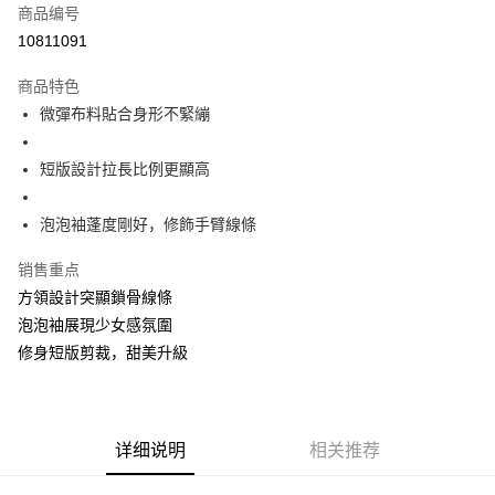
商品编号
超商取货付款
10811091
LINE Pay
商品特色
Apple Pay
微彈布料貼合身形不緊繃
街口支付
短版設計拉長比例更顯高
悠遊付
泡泡袖蓬度剛好，修飾手臂線條
Google Pay
销售重点
Plus PAY
方領設計突顯鎖骨線條
大哥付你分期
泡泡袖展現少女感氛圍
相关说明
修身短版剪裁，甜美升級
【大哥付你分期使用说明】
AFTEE先享后付
1. 本服务由台湾大哥大提供，电信用户可立即使用无须另外申请。（限个人
月租型门号，不开放公司户及预付卡使用）
相关说明
2. 付款方式选择 “大哥付你分期”，订单成立后会自动跳转到大哥付的交易流
一、關於 AFTEE先享後付
程，验证手机门号后，选择欲分期的期数、缴款截止日，确认付款后即完成
ATM付款
详细说明
相关推荐
1. 於付款方式選擇AFTEE先享後付，將跳出AFTEE先享後付手機驗證視
交易。
窗。
3. 实际核准额度、可分期数及费用金额请依后续交易确认页面所载为准。
2. 進行簡訊驗證之後，即可完成結帳手續。