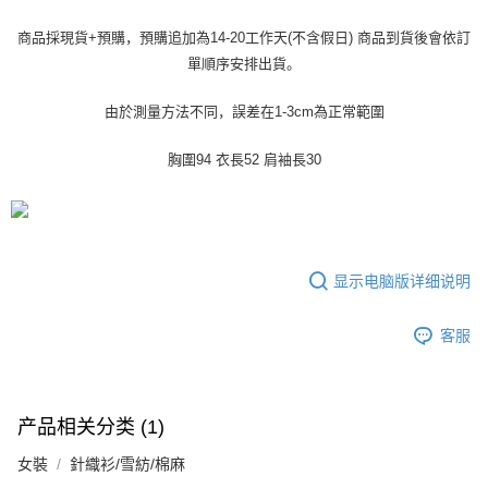
运送方式
4. 订单成立30分钟内，如未前往确认交易或遇审核未通过，订单将自动取
3. 訂單確認後不需事先繳費，商品會配送至您的指定地址。
消。如遇 “转专审核”未通过状况，表示未达系统评分，恕无法说明评估内
商品採現貨+預購，預購追加為14-20工作天(不含假日) 商品到貨後會依訂
4. 下訂完成後，您的手機會收到一封繳費通知簡訊，APP會員則會收到
全家取貨付款
容。
AFTEE APP推播通知。
單順序安排出貨。
【缴款方式说明】
每笔NT$45
5. 收到商品當下無需繳費，確認無誤後，請再利用繳費通知簡訊或AFTEE
1. 分期款项不并入电信账单，“大哥付你分期”于每月结算日后寄送缴费提醒
APP於四大便利商店‧ATM/網銀等方式進行付款。
短信。
由於測量方法不同，誤差在1-3cm為正常範圍
付款 後全家取貨
2. 通过短信链接打开账单后，可选择 “超商条码／台湾大直营门市／银行转
請留意繳費期限為 14 天。唯有下載 AFTEE App 成為 AFTEE 會員者方能享
每笔NT$45
账／街口支付／iPASS MONEY”等通路缴费。
有最長 45 天內付款之服務。
胸圍94 衣長52 肩袖長30
7-11取貨付款
【注意事项】
繳費期限，為商家向您請款的時間，再加上使用AFTEE可延長的天數所計算
1. 本服务系由 “台湾大哥大股份有限公司”所提供，让用户于交易时，得通过
每笔NT$45，满NT$499(含以上)免运费
出。使用AFTEE下訂可以延長您收到商品前的繳費天數，但無法保證一定能
本服务购买商品或服务，并由商店将买卖／分期付款买卖价金债权让与本公
夠在期限內收到商品(例如:預購商品或預計到貨時間較長者)。因此無論收到
司后，依约使用本公司账单缴交账款。
付款 後7-11取貨
商品與否，仍需要請您在AFTEE規定的時間內完成繳費。
2. 基于同意付款使用 “大哥付你分期”之契约关系目的，商店将以您的个人资
显示电脑版详细说明
每笔NT$45，满NT$499(含以上)免运费
料（包含姓名、电话或地址）提供予台湾大哥大进项收集、处理及利用，由
二、付款限制
台湾大哥大与本人进行分期账单所需资料之确认、核对及更正。
1. 初次使用 AFTEE 時，將依認證結果及本公司審查結果，核予每個人不同
宅配
3. 完整用户服务条款，请详阅以下链接：
https://oppay.tw/userRule
之上限額度
客服
2. 結帳金額須大於NT$30
每笔NT$70，满NT$499(含以上)免运费
3. 目前僅支援台灣會員
三、聲明條款
产品相关分类 (1)
「AFTEE先享後付」(下稱本服務)乃由恩沛科技股份有限公司(下稱 AFTEE )
所提供，並由 AFTEE 向您收取款項。因使用本服務所須提供之個人資料(包
女裝
針織衫/雪紡/棉麻
含但不限於訂購人姓名、電話，收件人姓名、電話、收件地址)，將交付予