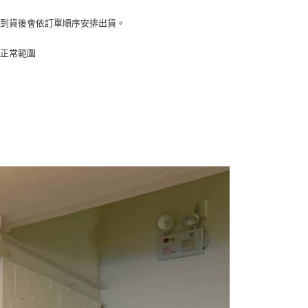
頁面，進行簡訊認證並確認金額後，即可完成結帳。
付／iPASS MONEY」等通路繳費。
家取貨
成立數日內，您將收到繳費通知簡訊。
商品到貨後會依訂單順序安排出貨。
費通知簡訊後14天內，點擊此簡訊中的連結，可透過四大超商
5
項】
網路銀行／等多元方式進行付款，方視為交易完成。
係由「台灣大哥大股份有限公司」（以下簡稱本公司）所提供，讓
：結帳手續完成當下不需立刻繳費，但若您需要取消訂單，請聯
為正常範圍
付款
易時，得透過本服務購買商品或服務，並由商店將買賣／分期付
的店家。未經商家同意取消之訂單仍視為有效，需透過AFTEE
金債權讓與本公司後，依約使用本公司帳單繳交帳款。
繳納相關費用。
5，滿NT$499(含以上)免運費
意付款使用「大哥付你分期」之契約關係目的，商店將以您的個人
否成功請以「AFTEE先享後付 」之結帳頁面顯示為準，若有關於
含姓名、電話或地址）提供予台灣大哥大進項蒐集、處理及利
功／繳費後需取消欲退款等相關疑問，請聯繫「AFTEE先享後
11取貨
公司與您本人進行分期帳單所需資料之確認、核對及更正。
援中心」
https://netprotections.freshdesk.com/support/home
5，滿NT$499(含以上)免運費
戶服務條款，請詳閱以下連結：
https://oppay.tw/userRule
項】
恩沛科技股份有限公司提供之「AFTEE先享後付」服務完成之
依本服務之必要範圍內提供個人資料，並將交易相關給付款項請
0，滿NT$499(含以上)免運費
讓予恩沛科技股份有限公司。
個人資料處理事宜，請瀏覽以下網址：
ee.tw/terms/#terms3
年的使用者請事先徵得法定代理人或監護人之同意方可使用
E先享後付」，若未經同意申辦者引起之損失，本公司不負相關責
AFTEE先享後付」時，將依據個別帳號之用戶狀況，依本公司
核予不同之上限額度；若仍有額度不足之情形，本公司將視審查
用戶進行身份認證。
一人註冊多個帳號或使用他人資訊註冊。若發現惡意使用之情
科技股份有限公司將有權停止該用戶之使用額度並採取法律行