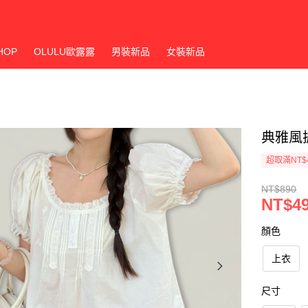
HOP
OLULU歐露露
男裝新品
女裝新品
典雅風
超取滿NT$
NT$890
NT$4
顏色
上衣
尺寸