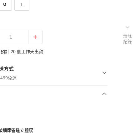
M
L
清除
紀錄
預計 20 個工作天出貨
送方式
499免運
次付款
付款
皺細節營造立體感