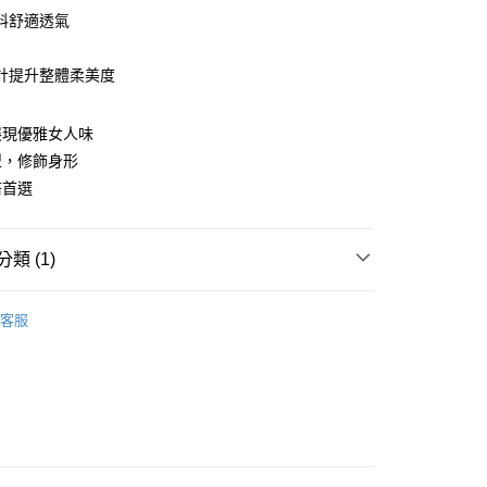
料舒適透氣
計提升整體柔美度
y
展現優雅女人味
型，修飾身形
搭首選
分期
你分期使用說明】
類 (1)
享後付
由台灣大哥大提供，台灣大哥大用戶可立即使用無須另外申請。
式選擇「大哥付你分期」，訂單成立後會自動跳轉到大哥付的交易
衫/POLO衫
證手機門號後，選擇欲分期的期數、繳款截止日，確認付款後即
FTEE先享後付」】
客服
。
先享後付是「在收到商品之後才付款」的支付方式。 讓您購物簡單
准額度、可分期數及費用金額請依後續交易確認頁面所載為準。
心！
立30分鐘內，如未前往確認交易或遇審核未通過，訂單將自動取
：不需註冊會員、不需綁卡、不需儲值。
「轉專審核」未通過狀況，表示未達大哥付你分期系統評分，恕
：只要手機號碼，簡訊認證，即可結帳。
評估內容。
：先確認商品／服務後，再付款。
式說明】
付款
項不併入電信帳單，「大哥付你分期」於每月結算日後寄送繳費提
EE先享後付」結帳流程】
5
方式選擇「AFTEE先享後付」後，將跳轉至「AFTEE先享後
訊連結打開帳單後，可選擇「超商條碼／台灣大直營門市／銀行轉