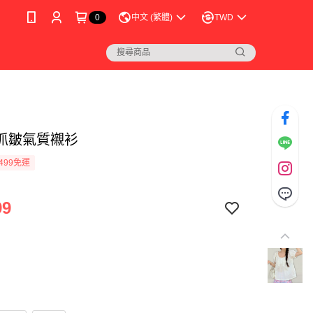
0
中文 (繁體)
TWD
抓皺氣質襯衫
499免運
99