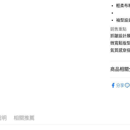
Apple Pay
輕柔布
街口支付
袖型設
悠遊付
銷售重點
Google Pa
抓皺設計
全盈+PAY
微寬鬆版
氣質感穿
大哥付你
相關說明
【大哥付
商品相關分
AFTEE先
1.本服務
2.付款方
相關說明
女裝
襯
流程，驗
【關於「A
分享
ATM付款
完成交易
AFTEE
3.實際核
便利好安
4.訂單成
１．簡單
消。如遇
２．便利
運送方式
無法說明
３．安心
【繳款方
全家取貨
說明
相關推薦
1.分期款
【「AFT
醒簡訊。
每筆NT$4
１．於結帳
2.透過簡