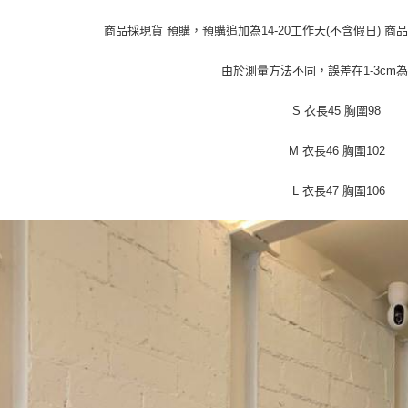
付」結帳
帳／街口支
付款 後全
２．訂單
商品採現貨 預購，預購追加為14-20工作天(不含假日) 
３．收到繳
每筆NT$4
【注意事
／ATM／
1.本服務
※ 請注意
由於測量方法不同，誤差在1-3cm
7-11取貨
用戶於交
絡購買商品
款買賣價
先享後付
每筆NT$4
S 衣長45 胸圍98
2.基於同
※ 交易是
資料（包
是否繳費成
付款 後7-
用，由本
付客戶支
M 衣長46 胸圍102
每筆NT$4
3.完整用
【注意事
L 衣長47 胸圍106
宅配
１．透過由
交易，需
每筆NT$7
求債權轉
２．關於
https://aft
３．未成
「AFTE
任。
４．使用「
即時審查
結果請求
５．嚴禁
形，恩沛