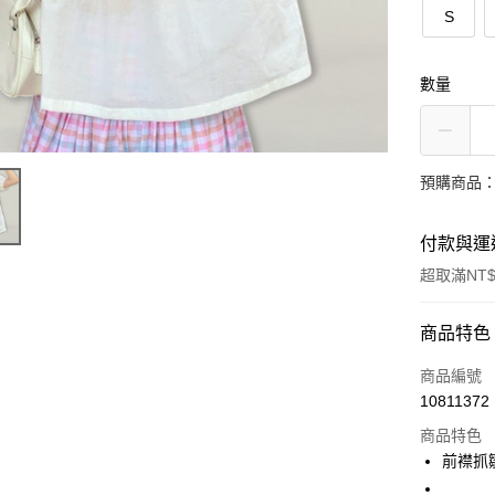
S
數量
預購商品：
付款與運
超取滿NT$
付款方式
商品特色
信用卡一
商品編號
10811372
超商取貨
商品特色
LINE Pay
前襟抓