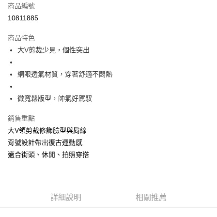
商品編號
超商取貨付款
10811885
LINE Pay
商品特色
Apple Pay
大V剪裁少見，個性突出
街口支付
網眼透氣材質，穿著舒適不悶熱
悠遊付
微寬鬆版型，帥氣好駕馭
Google Pay
銷售重點
全盈+PAY
大V領剪裁修飾臉型與肩線
大哥付你分期
背號設計帶出復古運動感
相關說明
適合街頭、休閒、拍照穿搭
【大哥付你分期使用說明】
AFTEE先享後付
1.本服務由台灣大哥大提供，台灣大哥大用戶可立即使用無須另外申請。
2.付款方式選擇「大哥付你分期」，訂單成立後會自動跳轉到大哥付的交易
相關說明
流程，驗證手機門號後，選擇欲分期的期數、繳款截止日，確認付款後即完
【關於「AFTEE先享後付」】
成交易。
ATM付款
詳細說明
相關推薦
AFTEE先享後付是「在收到商品之後才付款」的支付方式。 讓您購物簡單
3.實際核准額度、可分期數及費用金額請依後續交易確認頁面所載為準。
便利好安心！
4.訂單成立30分鐘內，如未前往確認交易或遇審核未通過，訂單將自動取
１．簡單：不需註冊會員、不需綁卡、不需儲值。