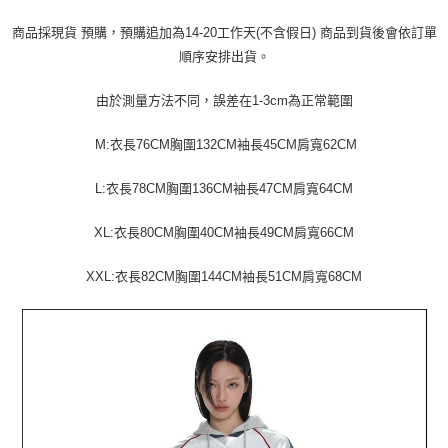
運送方式
消。如遇「轉專審核」未通過狀況，表示未達大哥付你分期系統評分，恕無
２．便利：只要手機號碼，簡訊認證，即可結帳。
法說明評估內容。
商品採現貨 預購，預購追加為14-20工作天(不含假日) 商品到貨後會依訂單
３．安心：先確認商品／服務後，再付款。
全家取貨付款
【繳款方式說明】
順序安排出貨。
1.分期款項不併入電信帳單，「大哥付你分期」於每月結算日後寄送繳費提
每筆NT$45
【「AFTEE先享後付」結帳流程】
醒簡訊。
１．於結帳方式選擇「AFTEE先享後付」後，將跳轉至「AFTEE先享後付」
2.透過簡訊連結打開帳單後，可選擇「超商條碼／台灣大直營門市／銀行轉
由於測量方法不同，誤差在1-3cm為正常範圍
付款 後全家取貨
結帳頁面，進行簡訊認證並確認金額後，即可完成結帳。
帳／街口支付／iPASS MONEY」等通路繳費。
２．訂單成立數日內，您將收到繳費通知簡訊。
每筆NT$45
３．收到繳費通知簡訊後14天內，點擊此簡訊中的連結，可透過四大超商／
M:衣長76CM胸圍132CM袖長45CM肩寬62CM
【注意事項】
ATM／網路銀行／等多元方式進行付款，方視為交易完成。
7-11取貨付款
1.本服務係由「台灣大哥大股份有限公司」（以下簡稱本公司）所提供，讓
※ 請注意：結帳手續完成當下不需立刻繳費，但若您需要取消訂單，請聯絡
用戶於交易時，得透過本服務購買商品或服務，並由商店將買賣／分期付款
L:衣長78CM胸圍136CM袖長47CM肩寬64CM
每筆NT$45，滿NT$499(含以上)免運費
購買商品的店家。未經商家同意取消之訂單仍視為有效，需透過AFTEE先享
買賣價金債權讓與本公司後，依約使用本公司帳單繳交帳款。
後付繳納相關費用。
2.基於同意付款使用「大哥付你分期」之契約關係目的，商店將以您的個人
付款 後7-11取貨
※ 交易是否成功請以「AFTEE先享後付 」之結帳頁面顯示為準，若有關於
XL:衣長80CM胸圍40CM袖長49CM肩寬66CM
資料（包含姓名、電話或地址）提供予台灣大哥大進項蒐集、處理及利用，
是否繳費成功／繳費後需取消欲退款等相關疑問，請聯繫「AFTEE先享後付
每筆NT$45，滿NT$499(含以上)免運費
由本公司與您本人進行分期帳單所需資料之確認、核對及更正。
客戶支援中心」
https://netprotections.freshdesk.com/support/home
XXL:衣長82CM胸圍144CM袖長51CM肩寬68CM
3.完整用戶服務條款，請詳閱以下連結：
https://oppay.tw/userRule
宅配
【注意事項】
１．透過由恩沛科技股份有限公司提供之「AFTEE先享後付」服務完成之交
每筆NT$70，滿NT$499(含以上)免運費
易，需依本服務之必要範圍內提供個人資料，並將交易相關給付款項請求債
權轉讓予恩沛科技股份有限公司。
２．關於個人資料處理事宜，請瀏覽以下網址：
https://aftee.tw/terms/#terms3
３．未成年的使用者請事先徵得法定代理人或監護人之同意方可使用
「AFTEE先享後付」，若未經同意申辦者引起之損失，本公司不負相關責