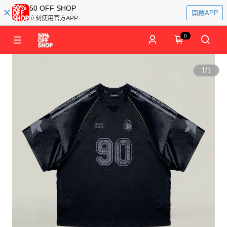
50 OFF SHOP
開啟APP
立刻使用官方APP
0
1
/
1