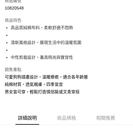
商品編號
超商取貨付款
10820548
LINE Pay
商品特色
Apple Pay
高品質純棉布料，柔軟舒適不悶熱
街口支付
清新風格設計，展現生活中的溫暖氛圍
悠遊付
中性剪裁設計，兼具時尚與實穿性
Google Pay
銷售重點
全盈+PAY
可愛狗狗插畫設計，溫暖療癒，適合各年齡層
大哥付你分期
純棉材質，透氣親膚，四季皆宜
相關說明
男女皆可穿，輕鬆打造情侶裝或文青穿搭
【大哥付你分期使用說明】
AFTEE先享後付
1.本服務由台灣大哥大提供，台灣大哥大用戶可立即使用無須另外申請。
2.付款方式選擇「大哥付你分期」，訂單成立後會自動跳轉到大哥付的交易
相關說明
流程，驗證手機門號後，選擇欲分期的期數、繳款截止日，確認付款後即完
【關於「AFTEE先享後付」】
成交易。
ATM付款
詳細說明
商品規格
相關推薦
AFTEE先享後付是「在收到商品之後才付款」的支付方式。 讓您購物簡單
3.實際核准額度、可分期數及費用金額請依後續交易確認頁面所載為準。
便利好安心！
4.訂單成立30分鐘內，如未前往確認交易或遇審核未通過，訂單將自動取
１．簡單：不需註冊會員、不需綁卡、不需儲值。
運送方式
消。如遇「轉專審核」未通過狀況，表示未達大哥付你分期系統評分，恕無