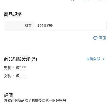
４．使用「AFTEE先享後付」時，將依據個別帳號之用戶狀況，依本公司即
時審查核予不同之上限額度；若仍有額度不足之情形，本公司將視審查結果
請求用戶進行身份認證。
商品規格
５．嚴禁一人註冊多個帳號或使用他人資訊註冊。若發現惡意使用之情形，
恩沛科技股份有限公司將有權停止該用戶之使用額度並採取法律行動。
材質
100%純棉
客服
商品相關分類 (5)
查看全部
男裝
短TEE
女裝
短TEE
評價
喜歡這個商品嗎？購買後給他一個好評吧