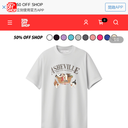
50 OFF SHOP
開啟APP
立刻使用官方APP
0
1
/
1