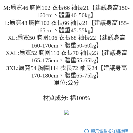
２．便利：只要手機號碼，簡訊認證，即可結帳。
法說明評估內容。
M:肩寬46 胸圍102 衣長66 袖長21【建議身高150-
３．安心：先確認商品／服務後，再付款。
全家取貨付款
【繳款方式說明】
160cm、體重40-50kg】
1.分期款項不併入電信帳單，「大哥付你分期」於每月結算日後寄送繳費提
每筆NT$45
【「AFTEE先享後付」結帳流程】
醒簡訊。
L:肩寬48 胸圍102 衣長66 袖長21【建議身高155-
１．於結帳方式選擇「AFTEE先享後付」後，將跳轉至「AFTEE先享後付」
2.透過簡訊連結打開帳單後，可選擇「超商條碼／台灣大直營門市／銀行轉
付款 後全家取貨
結帳頁面，進行簡訊認證並確認金額後，即可完成結帳。
165cm、體重45-55kg】
帳／街口支付／iPASS MONEY」等通路繳費。
２．訂單成立數日內，您將收到繳費通知簡訊。
每筆NT$45
XL:肩寬50 胸圍106 衣長68 袖長22【建議身高
３．收到繳費通知簡訊後14天內，點擊此簡訊中的連結，可透過四大超商／
【注意事項】
160-170cm、體重50-60kg】
ATM／網路銀行／等多元方式進行付款，方視為交易完成。
7-11取貨付款
1.本服務係由「台灣大哥大股份有限公司」（以下簡稱本公司）所提供，讓
※ 請注意：結帳手續完成當下不需立刻繳費，但若您需要取消訂單，請聯絡
XXL:肩寬52 胸圍110 衣長70 袖長23【建議身高
用戶於交易時，得透過本服務購買商品或服務，並由商店將買賣／分期付款
每筆NT$45，滿NT$499(含以上)免運費
購買商品的店家。未經商家同意取消之訂單仍視為有效，需透過AFTEE先享
買賣價金債權讓與本公司後，依約使用本公司帳單繳交帳款。
165-175cm、體重55-65kg】
後付繳納相關費用。
2.基於同意付款使用「大哥付你分期」之契約關係目的，商店將以您的個人
付款 後7-11取貨
※ 交易是否成功請以「AFTEE先享後付 」之結帳頁面顯示為準，若有關於
3XL:肩寬54 胸圍114 衣長72 袖長24【建議身高
資料（包含姓名、電話或地址）提供予台灣大哥大進項蒐集、處理及利用，
是否繳費成功／繳費後需取消欲退款等相關疑問，請聯繫「AFTEE先享後付
每筆NT$45，滿NT$499(含以上)免運費
由本公司與您本人進行分期帳單所需資料之確認、核對及更正。
170-180cm、體重65-75kg】
客戶支援中心」
https://netprotections.freshdesk.com/support/home
3.完整用戶服務條款，請詳閱以下連結：
https://oppay.tw/userRule
單位:公分
宅配
【注意事項】
１．透過由恩沛科技股份有限公司提供之「AFTEE先享後付」服務完成之交
每筆NT$70，滿NT$499(含以上)免運費
材質成分: 棉100%
易，需依本服務之必要範圍內提供個人資料，並將交易相關給付款項請求債
權轉讓予恩沛科技股份有限公司。
２．關於個人資料處理事宜，請瀏覽以下網址：
https://aftee.tw/terms/#terms3
３．未成年的使用者請事先徵得法定代理人或監護人之同意方可使用
「AFTEE先享後付」，若未經同意申辦者引起之損失，本公司不負相關責
任。
顯示電腦版詳細說明