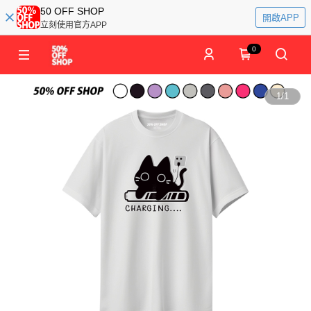
50 OFF SHOP
開啟APP
立刻使用官方APP
0
1
/
1