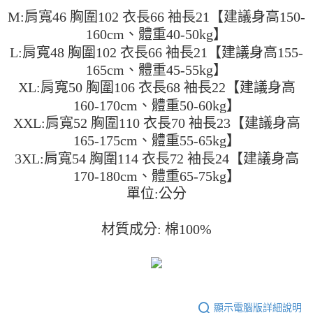
２．便利：只要手機號碼，簡訊認證，即可結帳。
法說明評估內容。
M:肩寬46 胸圍102 衣長66 袖長21【建議身高150-
３．安心：先確認商品／服務後，再付款。
全家取貨付款
【繳款方式說明】
160cm、體重40-50kg】
1.分期款項不併入電信帳單，「大哥付你分期」於每月結算日後寄送繳費提
每筆NT$45
【「AFTEE先享後付」結帳流程】
醒簡訊。
L:肩寬48 胸圍102 衣長66 袖長21【建議身高155-
１．於結帳方式選擇「AFTEE先享後付」後，將跳轉至「AFTEE先享後付」
2.透過簡訊連結打開帳單後，可選擇「超商條碼／台灣大直營門市／銀行轉
付款 後全家取貨
結帳頁面，進行簡訊認證並確認金額後，即可完成結帳。
165cm、體重45-55kg】
帳／街口支付／iPASS MONEY」等通路繳費。
２．訂單成立數日內，您將收到繳費通知簡訊。
每筆NT$45
XL:肩寬50 胸圍106 衣長68 袖長22【建議身高
３．收到繳費通知簡訊後14天內，點擊此簡訊中的連結，可透過四大超商／
【注意事項】
160-170cm、體重50-60kg】
ATM／網路銀行／等多元方式進行付款，方視為交易完成。
7-11取貨付款
1.本服務係由「台灣大哥大股份有限公司」（以下簡稱本公司）所提供，讓
※ 請注意：結帳手續完成當下不需立刻繳費，但若您需要取消訂單，請聯絡
XXL:肩寬52 胸圍110 衣長70 袖長23【建議身高
用戶於交易時，得透過本服務購買商品或服務，並由商店將買賣／分期付款
每筆NT$45，滿NT$499(含以上)免運費
購買商品的店家。未經商家同意取消之訂單仍視為有效，需透過AFTEE先享
買賣價金債權讓與本公司後，依約使用本公司帳單繳交帳款。
165-175cm、體重55-65kg】
後付繳納相關費用。
2.基於同意付款使用「大哥付你分期」之契約關係目的，商店將以您的個人
付款 後7-11取貨
※ 交易是否成功請以「AFTEE先享後付 」之結帳頁面顯示為準，若有關於
3XL:肩寬54 胸圍114 衣長72 袖長24【建議身高
資料（包含姓名、電話或地址）提供予台灣大哥大進項蒐集、處理及利用，
是否繳費成功／繳費後需取消欲退款等相關疑問，請聯繫「AFTEE先享後付
170-180cm、體重65-75kg】
每筆NT$45，滿NT$499(含以上)免運費
由本公司與您本人進行分期帳單所需資料之確認、核對及更正。
客戶支援中心」
https://netprotections.freshdesk.com/support/home
3.完整用戶服務條款，請詳閱以下連結：
https://oppay.tw/userRule
單位:公分
宅配
【注意事項】
１．透過由恩沛科技股份有限公司提供之「AFTEE先享後付」服務完成之交
每筆NT$70，滿NT$499(含以上)免運費
材質成分: 棉100%
易，需依本服務之必要範圍內提供個人資料，並將交易相關給付款項請求債
權轉讓予恩沛科技股份有限公司。
２．關於個人資料處理事宜，請瀏覽以下網址：
https://aftee.tw/terms/#terms3
３．未成年的使用者請事先徵得法定代理人或監護人之同意方可使用
「AFTEE先享後付」，若未經同意申辦者引起之損失，本公司不負相關責
任。
顯示電腦版詳細說明