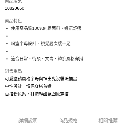
商品編號
超商取貨付款
10820660
LINE Pay
商品特色
Apple Pay
使用高品質100%純棉面料，透氣舒適
街口支付
粉塗字母設計，視覺層次感十足
悠遊付
適合日常、街頭、文青、韓系風格穿搭
Google Pay
銷售重點
全盈+PAY
可愛塗鴉風格字母與神出鬼沒貓咪插畫
大哥付你分期
中性設計，情侶穿搭首選
相關說明
百搭粉色系，打造輕甜氛圍感穿搭
【大哥付你分期使用說明】
AFTEE先享後付
1.本服務由台灣大哥大提供，台灣大哥大用戶可立即使用無須另外申請。
2.付款方式選擇「大哥付你分期」，訂單成立後會自動跳轉到大哥付的交易
相關說明
流程，驗證手機門號後，選擇欲分期的期數、繳款截止日，確認付款後即完
【關於「AFTEE先享後付」】
成交易。
ATM付款
詳細說明
商品規格
相關推薦
AFTEE先享後付是「在收到商品之後才付款」的支付方式。 讓您購物簡單
3.實際核准額度、可分期數及費用金額請依後續交易確認頁面所載為準。
便利好安心！
4.訂單成立30分鐘內，如未前往確認交易或遇審核未通過，訂單將自動取
１．簡單：不需註冊會員、不需綁卡、不需儲值。
運送方式
消。如遇「轉專審核」未通過狀況，表示未達大哥付你分期系統評分，恕無