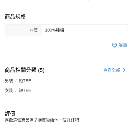
４．使用「AFTEE先享後付」時，將依據個別帳號之用戶狀況，依本公司即
時審查核予不同之上限額度；若仍有額度不足之情形，本公司將視審查結果
請求用戶進行身份認證。
商品規格
５．嚴禁一人註冊多個帳號或使用他人資訊註冊。若發現惡意使用之情形，
恩沛科技股份有限公司將有權停止該用戶之使用額度並採取法律行動。
材質
100%純棉
客服
商品相關分類 (5)
查看全部
男裝
短TEE
女裝
短TEE
評價
喜歡這個商品嗎？購買後給他一個好評吧