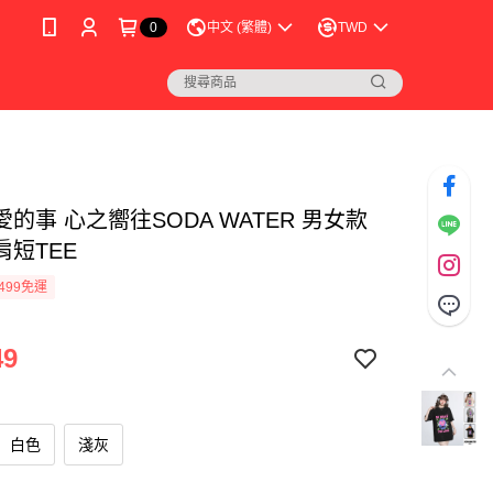
0
中文 (繁體)
TWD
的事 心之嚮往SODA WATER 男女款
肩短TEE
499免運
49
白色
淺灰