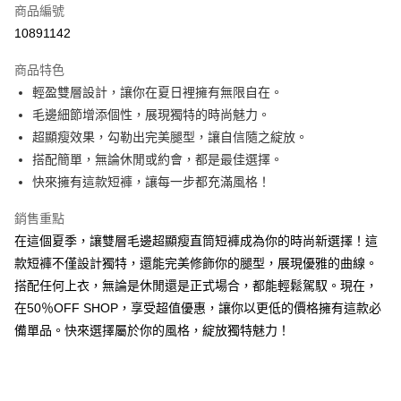
商品編號
超商取貨付款
10891142
LINE Pay
商品特色
Apple Pay
輕盈雙層設計，讓你在夏日裡擁有無限自在。
毛邊細節增添個性，展現獨特的時尚魅力。
街口支付
超顯瘦效果，勾勒出完美腿型，讓自信隨之綻放。
悠遊付
搭配簡單，無論休閒或約會，都是最佳選擇。
快來擁有這款短褲，讓每一步都充滿風格！
Google Pay
銷售重點
全盈+PAY
在這個夏季，讓雙層毛邊超顯瘦直筒短褲成為你的時尚新選擇！這
大哥付你分期
款短褲不僅設計獨特，還能完美修飾你的腿型，展現優雅的曲線。
相關說明
搭配任何上衣，無論是休閒還是正式場合，都能輕鬆駕馭。現在，
【大哥付你分期使用說明】
在50％OFF SHOP，享受超值優惠，讓你以更低的價格擁有這款必
AFTEE先享後付
1.本服務由台灣大哥大提供，台灣大哥大用戶可立即使用無須另外申請。
2.付款方式選擇「大哥付你分期」，訂單成立後會自動跳轉到大哥付的交易
備單品。快來選擇屬於你的風格，綻放獨特魅力！
相關說明
流程，驗證手機門號後，選擇欲分期的期數、繳款截止日，確認付款後即完
【關於「AFTEE先享後付」】
成交易。
ATM付款
AFTEE先享後付是「在收到商品之後才付款」的支付方式。 讓您購物簡單
3.實際核准額度、可分期數及費用金額請依後續交易確認頁面所載為準。
便利好安心！
4.訂單成立30分鐘內，如未前往確認交易或遇審核未通過，訂單將自動取
１．簡單：不需註冊會員、不需綁卡、不需儲值。