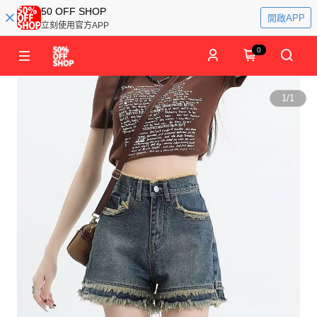
50 OFF SHOP
開啟APP
立刻使用官方APP
0
1
/
1