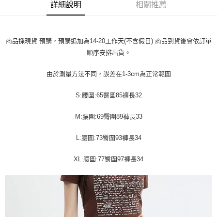
運送方式
消。如遇「轉專審核」未通過狀況，表示未達大哥付你分期系統評分，恕無
詳細說明
相關推薦
２．便利：只要手機號碼，簡訊認證，即可結帳。
法說明評估內容。
３．安心：先確認商品／服務後，再付款。
全家取貨付款
【繳款方式說明】
1.分期款項不併入電信帳單，「大哥付你分期」於每月結算日後寄送繳費提
每筆NT$45
【「AFTEE先享後付」結帳流程】
醒簡訊。
商品採現貨 預購，預購追加為14-20工作天(不含假日) 商品到貨後會依訂單
１．於結帳方式選擇「AFTEE先享後付」後，將跳轉至「AFTEE先享後付」
2.透過簡訊連結打開帳單後，可選擇「超商條碼／台灣大直營門市／銀行轉
付款 後全家取貨
結帳頁面，進行簡訊認證並確認金額後，即可完成結帳。
順序安排出貨。
帳／街口支付／iPASS MONEY」等通路繳費。
２．訂單成立數日內，您將收到繳費通知簡訊。
每筆NT$45
３．收到繳費通知簡訊後14天內，點擊此簡訊中的連結，可透過四大超商／
【注意事項】
由於測量方法不同，誤差在1-3cm為正常範圍
ATM／網路銀行／等多元方式進行付款，方視為交易完成。
7-11取貨付款
1.本服務係由「台灣大哥大股份有限公司」（以下簡稱本公司）所提供，讓
※ 請注意：結帳手續完成當下不需立刻繳費，但若您需要取消訂單，請聯絡
用戶於交易時，得透過本服務購買商品或服務，並由商店將買賣／分期付款
每筆NT$45，滿NT$499(含以上)免運費
購買商品的店家。未經商家同意取消之訂單仍視為有效，需透過AFTEE先享
S:腰圍:65臀圍85褲長32
買賣價金債權讓與本公司後，依約使用本公司帳單繳交帳款。
後付繳納相關費用。
2.基於同意付款使用「大哥付你分期」之契約關係目的，商店將以您的個人
付款 後7-11取貨
※ 交易是否成功請以「AFTEE先享後付 」之結帳頁面顯示為準，若有關於
M:腰圍:69臀圍89褲長33
資料（包含姓名、電話或地址）提供予台灣大哥大進項蒐集、處理及利用，
是否繳費成功／繳費後需取消欲退款等相關疑問，請聯繫「AFTEE先享後付
每筆NT$45，滿NT$499(含以上)免運費
由本公司與您本人進行分期帳單所需資料之確認、核對及更正。
客戶支援中心」
https://netprotections.freshdesk.com/support/home
3.完整用戶服務條款，請詳閱以下連結：
https://oppay.tw/userRule
L:腰圍:73臀圍93褲長34
宅配
【注意事項】
１．透過由恩沛科技股份有限公司提供之「AFTEE先享後付」服務完成之交
每筆NT$70，滿NT$499(含以上)免運費
XL:腰圍:77臀圍97褲長34
易，需依本服務之必要範圍內提供個人資料，並將交易相關給付款項請求債
權轉讓予恩沛科技股份有限公司。
２．關於個人資料處理事宜，請瀏覽以下網址：
https://aftee.tw/terms/#terms3
３．未成年的使用者請事先徵得法定代理人或監護人之同意方可使用
「AFTEE先享後付」，若未經同意申辦者引起之損失，本公司不負相關責