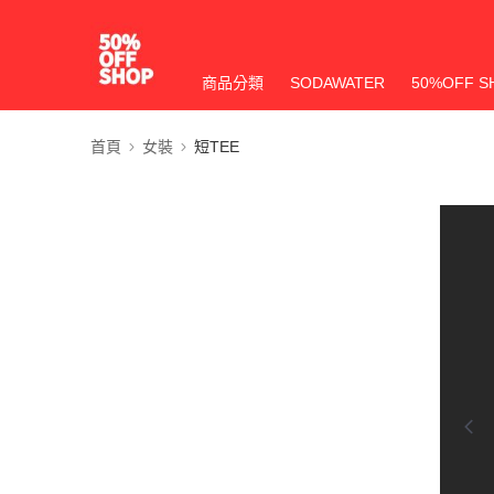
商品分類
SODAWATER
50%OFF S
首頁
女裝
短TEE