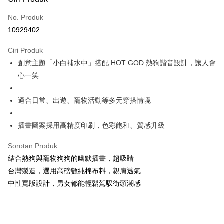
Kad Kredit (Bayaran Penuh)
No. Produk
Pengambilan di Kedai Serbaneka
10929402
LINE Pay
Ciri Produk
Apple Pay
創意主題「小白補水中」搭配 HOT GOD 熱狗諧音設計，讓人會
心一笑
JKOPAY
Easy Wallet
適合日常、出遊、寵物活動等多元穿搭情境
Google Pay
插畫圖案採用高精度印刷，色彩飽和、質感升級
Plus PAY
Sorotan Produk
OP Pay Later
結合熱狗與寵物狗狗的幽默插畫，超吸睛
Deskripsi
台灣製造，選用高磅數純棉布料，親膚透氣
[Terma Penggunaan untuk OP Pay Later]
AFTEE
中性寬版設計，男女都能輕鬆駕馭街頭潮感
Perkhidmatan ini disediakan oleh Taiwan Mobile dan tersedia untuk
Deskripsi
pengguna Taiwan Mobile tanpa memerlukan permohonan tambahan.
Pertama, Mengenai Perkhidmatan AFTEE Beli Sekarang Bayar Kemudian
Pemindahan ATM
1. Dengan memilih AFTEE sebagai kaedah pembayaran, mesej
Jika anda memilih OP Pay Later sebagai kaedah pembayaran, sistem
pengesahan AFTEE akan muncul.