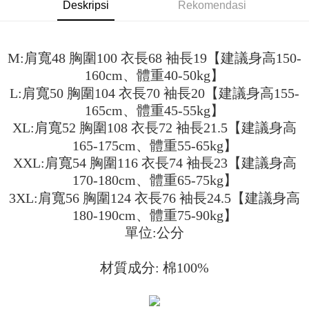
Deskripsi
Rekomendasi
akan mengarahkan anda secara automatik ke proses transaksi OP Pay
2. Anda boleh meneruskan pembayaran selepas pengesahan SMS.
Pilihan Penghantaran
Later selepas pesanan dibuat. Anda perlu mengesahkan nombor telefon
3. Tiada bayaran diperlukan apabila pesanan disahkan. Produk akan
mudah alih anda, memilih bilangan ansuran, dan menetapkan tarikh
dihantar ke alamat yang ditetapkan.
全家取貨付款
akhir pembayaran. Transaksi akan dianggap selesai setelah pembayaran
4. Setelah pesanan disahkan, anda akan menerima SMS pembayaran
M:肩寬48 胸圍100 衣長68 袖長19【建議身高150-
disahkan.
NT$45/pesanan
manakala ahli aplikasi akan menerima pemberitahuan tolak aplikasi
160cm、體重40-50kg】
AFTEE.
Had kredit yang diluluskan, tempoh ansuran yang tersedia, dan yuran
付款 後全家取貨
5. Tiada bayaran diperlukan apabila anda menerima produk. Sila buat
L:肩寬50 胸圍104 衣長70 袖長20【建議身高155-
yang dikenakan adalah tertakluk kepada maklumat yang dinyatakan
pembayaran di empat kedai serbaneka utama, ATM atau perbankan
NT$45/pesanan
pada halaman pengesahan transaksi seterusnya.
165cm、體重45-55kg】
dalam talian dengan SMS pembayaran atau pemberitahuan tolak aplikasi
AFTEE.
XL:肩寬52 胸圍108 衣長72 袖長21.5【建議身高
7-11取貨付款
Jika transaksi tidak disahkan dalam masa 30 minit selepas pesanan
165-175cm、體重55-65kg】
dibuat, atau jika permohonan gagal dalam proses semakan, pesanan
NT$45/pesanan | Penghantaran percuma untuk pesanan
Sila ambil perhatian bahawa tempoh pembayaran adalah 14 hari. Walau
akan dibatalkan secara automatik. Jika permohonan gagal pada
XXL:肩寬54 胸圍116 衣長74 袖長23【建議身高
bagaimanapun, bagi mereka yang telah memuat turun Aplikasi AFTEE
NT$499 atau lebih
peringkat "semakan manual", ini bermakna kriteria pemarkahan sistem
dan mendaftar sebagai ahli AFTEE boleh menikmati tempoh pembayaran
170-180cm、體重65-75kg】
tidak dipenuhi; butiran penilaian khusus tidak akan didedahkan.
sehingga 45 hari.
付款 後7-11取貨
3XL:肩寬56 胸圍124 衣長76 袖長24.5【建議身高
[Arahan Pembayaran]
NT$45/pesanan | Penghantaran percuma untuk pesanan
Tempoh pembayaran dikira dari masa kedai meminta pembayaran anda,
180-190cm、體重75-90kg】
ditambah dengan bilangan hari yang boleh dilanjutkan oleh AFTEE. Anda
NT$499 atau lebih
Pembayaran ansuran melalui OP Pay Later akan dibilkan secara
單位:公分
boleh melanjutkan tempoh pembayaran anda sebelum anda menerima
berasingan dan tidak termasuk dalam bil telekom anda. SMS peringatan
pesanan. Walau bagaimanapun, tiada jaminan bahawa anda boleh
宅配
pembayaran akan dihantar selepas kitaran bil bulanan.
menerima pesanan anda semasa tempoh pembayaran (cth.: produk
材質成分: 棉100%
NT$70/pesanan | Penghantaran percuma untuk pesanan
prapesanan atau produk yang mungkin mengambil masa yang lebih
Selepas mengakses bil melalui pautan dalam SMS, anda boleh
NT$499 atau lebih
lama untuk dihantar). Oleh itu, anda dikehendaki membuat pembayaran
menyelesaikan pembayaran anda melalui salah satu saluran berikut: kod
kepada AFTEE dalam tempoh sama ada anda menerima pesanan.
bar kedai serbaneka, kedai runcit Taiwan Mobile, pemindahan bank,