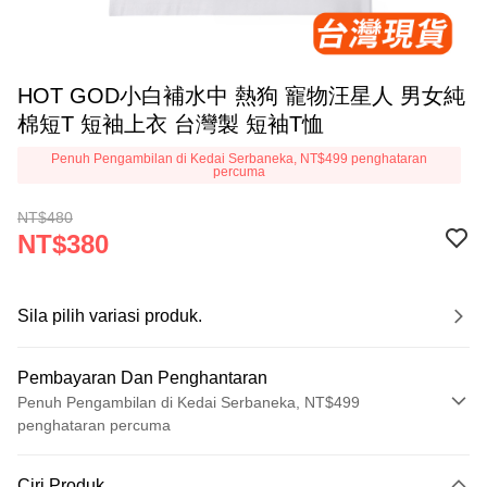
HOT GOD小白補水中 熱狗 寵物汪星人 男女純
棉短T 短袖上衣 台灣製 短袖T恤
Penuh Pengambilan di Kedai Serbaneka, NT$499 penghataran
percuma
NT$480
NT$380
Sila pilih variasi produk.
Pembayaran Dan Penghantaran
Penuh Pengambilan di Kedai Serbaneka, NT$499
penghataran percuma
Kaedah Pembayaran
Ciri Produk