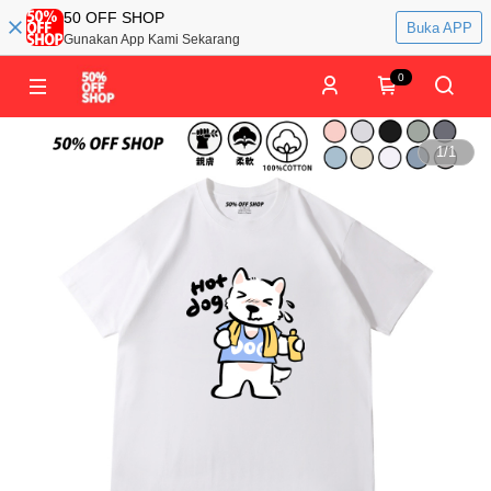
50 OFF SHOP
Buka APP
Gunakan App Kami Sekarang
0
1
/
1