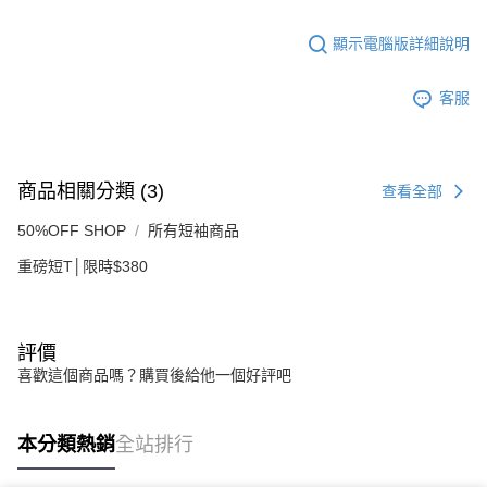
３．未成年的使用者請事先徵得法定代理人或監護人之同意方可使用
「AFTEE先享後付」，若未經同意申辦者引起之損失，本公司不負相關責
任。
顯示電腦版詳細說明
４．使用「AFTEE先享後付」時，將依據個別帳號之用戶狀況，依本公司即
時審查核予不同之上限額度；若仍有額度不足之情形，本公司將視審查結果
客服
請求用戶進行身份認證。
５．嚴禁一人註冊多個帳號或使用他人資訊註冊。若發現惡意使用之情形，
恩沛科技股份有限公司將有權停止該用戶之使用額度並採取法律行動。
商品相關分類 (3)
查看全部
50%OFF SHOP
所有短袖商品
重磅短T│限時$380
評價
喜歡這個商品嗎？購買後給他一個好評吧
本分類熱銷
全站排行