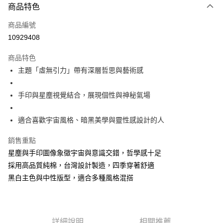
商品特色
信用卡一次付款
商品編號
超商取貨付款
10929408
LINE Pay
商品特色
Apple Pay
主題「虛無引力」帶有深層哲思與藝術感
街口支付
手印與星塵視覺結合，展現個性與神秘氣場
悠遊付
適合喜歡宇宙風格、暗黑美學與靈性感設計的人
Google Pay
銷售重點
全盈+PAY
星塵與手印圖像象徵宇宙與意識交錯，哲學感十足
大哥付你分期
採用高品質純棉，台灣設計製造，四季穿著舒適
相關說明
黑白主色與中性版型，適合多種風格混搭
【大哥付你分期使用說明】
AFTEE先享後付
1.本服務由台灣大哥大提供，台灣大哥大用戶可立即使用無須另外申請。
2.付款方式選擇「大哥付你分期」，訂單成立後會自動跳轉到大哥付的交易
相關說明
流程，驗證手機門號後，選擇欲分期的期數、繳款截止日，確認付款後即完
【關於「AFTEE先享後付」】
成交易。
ATM付款
詳細說明
相關推薦