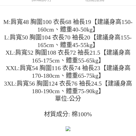
AFTEE先享後付是「在收到商品之後才付款」的支付方式。 讓您購物簡單
3.實際核准額度、可分期數及費用金額請依後續交易確認頁面所載為準。
便利好安心！
4.訂單成立30分鐘內，如未前往確認交易或遇審核未通過，訂單將自動取
１．簡單：不需註冊會員、不需綁卡、不需儲值。
運送方式
消。如遇「轉專審核」未通過狀況，表示未達大哥付你分期系統評分，恕無
２．便利：只要手機號碼，簡訊認證，即可結帳。
法說明評估內容。
M:肩寬48 胸圍100 衣長68 袖長19【建議身高150-
３．安心：先確認商品／服務後，再付款。
全家取貨付款
【繳款方式說明】
160cm、體重40-50kg】
1.分期款項不併入電信帳單，「大哥付你分期」於每月結算日後寄送繳費提
每筆NT$45
【「AFTEE先享後付」結帳流程】
醒簡訊。
L:肩寬50 胸圍104 衣長70 袖長20【建議身高155-
１．於結帳方式選擇「AFTEE先享後付」後，將跳轉至「AFTEE先享後付」
2.透過簡訊連結打開帳單後，可選擇「超商條碼／台灣大直營門市／銀行轉
付款 後全家取貨
結帳頁面，進行簡訊認證並確認金額後，即可完成結帳。
165cm、體重45-55kg】
帳／街口支付／iPASS MONEY」等通路繳費。
２．訂單成立數日內，您將收到繳費通知簡訊。
每筆NT$45
XL:肩寬52 胸圍108 衣長72 袖長21.5【建議身高
３．收到繳費通知簡訊後14天內，點擊此簡訊中的連結，可透過四大超商／
【注意事項】
165-175cm、體重55-65kg】
ATM／網路銀行／等多元方式進行付款，方視為交易完成。
7-11取貨付款
1.本服務係由「台灣大哥大股份有限公司」（以下簡稱本公司）所提供，讓
※ 請注意：結帳手續完成當下不需立刻繳費，但若您需要取消訂單，請聯絡
XXL:肩寬54 胸圍116 衣長74 袖長23【建議身高
用戶於交易時，得透過本服務購買商品或服務，並由商店將買賣／分期付款
每筆NT$45，滿NT$499(含以上)免運費
購買商品的店家。未經商家同意取消之訂單仍視為有效，需透過AFTEE先享
買賣價金債權讓與本公司後，依約使用本公司帳單繳交帳款。
170-180cm、體重65-75kg】
後付繳納相關費用。
2.基於同意付款使用「大哥付你分期」之契約關係目的，商店將以您的個人
付款 後7-11取貨
※ 交易是否成功請以「AFTEE先享後付 」之結帳頁面顯示為準，若有關於
3XL:肩寬56 胸圍124 衣長76 袖長24.5【建議身高
資料（包含姓名、電話或地址）提供予台灣大哥大進項蒐集、處理及利用，
是否繳費成功／繳費後需取消欲退款等相關疑問，請聯繫「AFTEE先享後付
180-190cm、體重75-90kg】
每筆NT$45，滿NT$499(含以上)免運費
由本公司與您本人進行分期帳單所需資料之確認、核對及更正。
客戶支援中心」
https://netprotections.freshdesk.com/support/home
3.完整用戶服務條款，請詳閱以下連結：
https://oppay.tw/userRule
單位:公分
宅配
【注意事項】
１．透過由恩沛科技股份有限公司提供之「AFTEE先享後付」服務完成之交
每筆NT$70，滿NT$499(含以上)免運費
材質成分: 棉100%
易，需依本服務之必要範圍內提供個人資料，並將交易相關給付款項請求債
權轉讓予恩沛科技股份有限公司。
２．關於個人資料處理事宜，請瀏覽以下網址：
https://aftee.tw/terms/#terms3