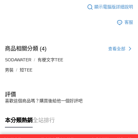
４．使用「AFTEE先享後付」時，將依據個別帳號之用戶狀況，依本公司即
顯示電腦版詳細說明
時審查核予不同之上限額度；若仍有額度不足之情形，本公司將視審查結果
請求用戶進行身份認證。
５．嚴禁一人註冊多個帳號或使用他人資訊註冊。若發現惡意使用之情形，
客服
恩沛科技股份有限公司將有權停止該用戶之使用額度並採取法律行動。
商品相關分類 (4)
查看全部
SODAWATER
有梗文字TEE
男裝
短TEE
評價
喜歡這個商品嗎？購買後給他一個好評吧
本分類熱銷
全站排行