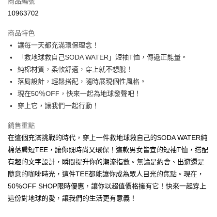
商品編號
超商取貨付款
10963702
LINE Pay
商品特色
Apple Pay
讓每一天都充滿環保理念！
「救地球救自己SODA WATER」短袖T恤，傳遞正能量。
街口支付
純棉材質，柔軟舒適，穿上就不想脫！
悠遊付
落肩設計，輕鬆搭配，隨時展現個性風格。
現在50％OFF，快來一起為地球發聲吧！
Google Pay
穿上它，讓我們一起行動！
全盈+PAY
銷售重點
大哥付你分期
在這個充滿挑戰的時代，穿上一件救地球救自己的SODA WATER純
相關說明
棉落肩短TEE，讓你既時尚又環保！這款男女皆宜的短袖T恤，搭配
【大哥付你分期使用說明】
有趣的文字設計，瞬間提升你的潮流指數。無論是約會、出遊還是
AFTEE先享後付
1.本服務由台灣大哥大提供，台灣大哥大用戶可立即使用無須另外申請。
2.付款方式選擇「大哥付你分期」，訂單成立後會自動跳轉到大哥付的交易
隨意的咖啡時光，這件TEE都能讓你成為眾人目光的焦點。現在，
相關說明
流程，驗證手機門號後，選擇欲分期的期數、繳款截止日，確認付款後即完
【關於「AFTEE先享後付」】
50％OFF SHOP限時優惠，讓你以超值價格擁有它！快來一起穿上
成交易。
ATM付款
AFTEE先享後付是「在收到商品之後才付款」的支付方式。 讓您購物簡單
這份對地球的愛，讓我們的生活更有意義！
3.實際核准額度、可分期數及費用金額請依後續交易確認頁面所載為準。
便利好安心！
4.訂單成立30分鐘內，如未前往確認交易或遇審核未通過，訂單將自動取
１．簡單：不需註冊會員、不需綁卡、不需儲值。
運送方式
消。如遇「轉專審核」未通過狀況，表示未達大哥付你分期系統評分，恕無