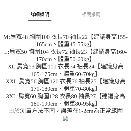
２．便利：只要手機號碼，簡訊認證，即可結帳。
法說明評估內容。
３．安心：先確認商品／服務後，再付款。
全家取貨付款
【繳款方式說明】
詳細說明
相關推薦
1.分期款項不併入電信帳單，「大哥付你分期」於每月結算日後寄送繳費提
每筆NT$45
【「AFTEE先享後付」結帳流程】
醒簡訊。
１．於結帳方式選擇「AFTEE先享後付」後，將跳轉至「AFTEE先享後付」
2.透過簡訊連結打開帳單後，可選擇「超商條碼／台灣大直營門市／銀行轉
付款 後全家取貨
結帳頁面，進行簡訊認證並確認金額後，即可完成結帳。
帳／街口支付／iPASS MONEY」等通路繳費。
２．訂單成立數日內，您將收到繳費通知簡訊。
每筆NT$45
M:肩寬48 胸圍100 衣長70 袖長22【建議身高155-
３．收到繳費通知簡訊後14天內，點擊此簡訊中的連結，可透過四大超商／
【注意事項】
165cm、體重45-55kg】
ATM／網路銀行／等多元方式進行付款，方視為交易完成。
7-11取貨付款
1.本服務係由「台灣大哥大股份有限公司」（以下簡稱本公司）所提供，讓
※ 請注意：結帳手續完成當下不需立刻繳費，但若您需要取消訂單，請聯絡
L:肩寬50 胸圍104 衣長72 袖長23【建議身高160-
用戶於交易時，得透過本服務購買商品或服務，並由商店將買賣／分期付款
每筆NT$45，滿NT$499(含以上)免運費
購買商品的店家。未經商家同意取消之訂單仍視為有效，需透過AFTEE先享
買賣價金債權讓與本公司後，依約使用本公司帳單繳交帳款。
170cm、體重50-60kg】
後付繳納相關費用。
2.基於同意付款使用「大哥付你分期」之契約關係目的，商店將以您的個人
付款 後7-11取貨
※ 交易是否成功請以「AFTEE先享後付 」之結帳頁面顯示為準，若有關於
XL:肩寬53 胸圍110 衣長74 袖長24【建議身高
資料（包含姓名、電話或地址）提供予台灣大哥大進項蒐集、處理及利用，
是否繳費成功／繳費後需取消欲退款等相關疑問，請聯繫「AFTEE先享後付
165-175cm、體重60-70kg】
每筆NT$45，滿NT$499(含以上)免運費
由本公司與您本人進行分期帳單所需資料之確認、核對及更正。
客戶支援中心」
https://netprotections.freshdesk.com/support/home
3.完整用戶服務條款，請詳閱以下連結：
https://oppay.tw/userRule
XXL:肩寬56 胸圍120 衣長76 袖長25【建議身高
宅配
【注意事項】
170-180cm、體重70-80kg】
１．透過由恩沛科技股份有限公司提供之「AFTEE先享後付」服務完成之交
每筆NT$70，滿NT$499(含以上)免運費
3XL:肩寬60 胸圍128 衣長80 袖長27【建議身高
易，需依本服務之必要範圍內提供個人資料，並將交易相關給付款項請求債
權轉讓予恩沛科技股份有限公司。
180-190cm、體重80-95kg】
２．關於個人資料處理事宜，請瀏覽以下網址：
由於測量方法不同，誤差在1-2cm為正常範圍
https://aftee.tw/terms/#terms3
３．未成年的使用者請事先徵得法定代理人或監護人之同意方可使用
「AFTEE先享後付」，若未經同意申辦者引起之損失，本公司不負相關責
任。