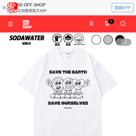
50 OFF SHOP
開啟APP
立刻使用官方APP
0
1
/
1