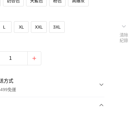
奶杏色
天藍色
粉色
高級灰
L
XL
XXL
3XL
清除
紀錄
送方式
499免運
次付款
付款