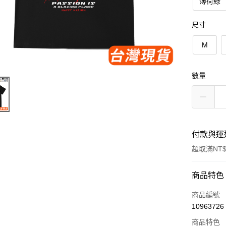
薄荷綠
尺寸
M
數量
付款與運
超取滿NT$
付款方式
商品特色
信用卡一
商品編號
10963726
超商取貨
商品特色