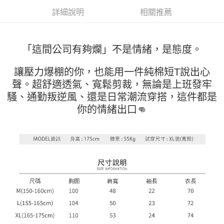
２．便利：只要手機號碼，簡訊認證，即可結帳。
法說明評估內容。
詳細說明
相關推薦
３．安心：先確認商品／服務後，再付款。
全家取貨付款
【繳款方式說明】
1.分期款項不併入電信帳單，「大哥付你分期」於每月結算日後寄送繳費提
每筆NT$45
【「AFTEE先享後付」結帳流程】
醒簡訊。
１．於結帳方式選擇「AFTEE先享後付」後，將跳轉至「AFTEE先享後付」
2.透過簡訊連結打開帳單後，可選擇「超商條碼／台灣大直營門市／銀行轉
付款 後全家取貨
「這間公司有夠爛」不是情緒，是態度。
結帳頁面，進行簡訊認證並確認金額後，即可完成結帳。
帳／街口支付／iPASS MONEY」等通路繳費。
２．訂單成立數日內，您將收到繳費通知簡訊。
每筆NT$45
３．收到繳費通知簡訊後14天內，點擊此簡訊中的連結，可透過四大超商／
讓壓力爆棚的你，也能用一件純棉短T說出心
【注意事項】
ATM／網路銀行／等多元方式進行付款，方視為交易完成。
7-11取貨付款
1.本服務係由「台灣大哥大股份有限公司」（以下簡稱本公司）所提供，讓
聲。超舒適透氣、寬鬆剪裁，無論是上班發牢
※ 請注意：結帳手續完成當下不需立刻繳費，但若您需要取消訂單，請聯絡
用戶於交易時，得透過本服務購買商品或服務，並由商店將買賣／分期付款
每筆NT$45，滿NT$499(含以上)免運費
購買商品的店家。未經商家同意取消之訂單仍視為有效，需透過AFTEE先享
騷、通勤叛逆風、還是日常潮流穿搭，這件都是
買賣價金債權讓與本公司後，依約使用本公司帳單繳交帳款。
後付繳納相關費用。
2.基於同意付款使用「大哥付你分期」之契約關係目的，商店將以您的個人
你的情緒出口👊
付款 後7-11取貨
※ 交易是否成功請以「AFTEE先享後付 」之結帳頁面顯示為準，若有關於
資料（包含姓名、電話或地址）提供予台灣大哥大進項蒐集、處理及利用，
是否繳費成功／繳費後需取消欲退款等相關疑問，請聯繫「AFTEE先享後付
每筆NT$45，滿NT$499(含以上)免運費
由本公司與您本人進行分期帳單所需資料之確認、核對及更正。
客戶支援中心」
https://netprotections.freshdesk.com/support/home
3.完整用戶服務條款，請詳閱以下連結：
https://oppay.tw/userRule
宅配
【注意事項】
１．透過由恩沛科技股份有限公司提供之「AFTEE先享後付」服務完成之交
每筆NT$70，滿NT$499(含以上)免運費
易，需依本服務之必要範圍內提供個人資料，並將交易相關給付款項請求債
權轉讓予恩沛科技股份有限公司。
２．關於個人資料處理事宜，請瀏覽以下網址：
https://aftee.tw/terms/#terms3
３．未成年的使用者請事先徵得法定代理人或監護人之同意方可使用
「AFTEE先享後付」，若未經同意申辦者引起之損失，本公司不負相關責
任。