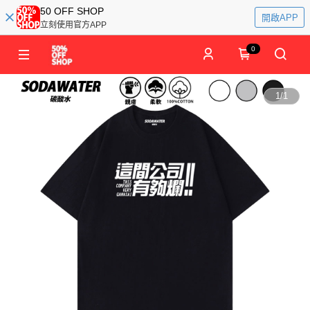
50 OFF SHOP
開啟APP
立刻使用官方APP
0
1
/
1