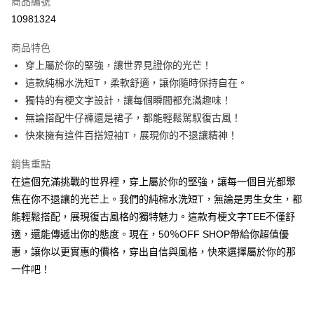
商品編號
超商取貨付款
10981324
LINE Pay
商品特色
Apple Pay
穿上屬於你的堅強，讓世界見證你的光芒！
這款純棉水洗短T，柔軟舒適，讓你隨時保持自在。
街口支付
獨特的有梗文字設計，讓每個瞬間都充滿趣味！
悠遊付
無論搭配牛仔褲還是裙子，都能輕鬆駕馭復古風！
快來擁有這件百搭短袖T，展現你的不退讓精神！
Google Pay
銷售重點
全盈+PAY
在這個充滿挑戰的世界裡，穿上屬於你的堅強，讓每一個目光都聚
大哥付你分期
焦在你不退讓的光芒上。我們的純棉水洗短T，無論是男生女生，都
相關說明
能輕鬆搭配，展現復古風格的獨特魅力。這款有梗文字TEE不僅舒
【大哥付你分期使用說明】
適，還能傳遞出你的態度。現在，50％OFF SHOP帶給你超值優
AFTEE先享後付
1.本服務由台灣大哥大提供，台灣大哥大用戶可立即使用無須另外申請。
2.付款方式選擇「大哥付你分期」，訂單成立後會自動跳轉到大哥付的交易
惠，讓你以更實惠的價格，穿出自信與風格，快來選擇屬於你的那
相關說明
流程，驗證手機門號後，選擇欲分期的期數、繳款截止日，確認付款後即完
【關於「AFTEE先享後付」】
一件吧！
成交易。
ATM付款
AFTEE先享後付是「在收到商品之後才付款」的支付方式。 讓您購物簡單
3.實際核准額度、可分期數及費用金額請依後續交易確認頁面所載為準。
便利好安心！
4.訂單成立30分鐘內，如未前往確認交易或遇審核未通過，訂單將自動取
１．簡單：不需註冊會員、不需綁卡、不需儲值。
運送方式
消。如遇「轉專審核」未通過狀況，表示未達大哥付你分期系統評分，恕無