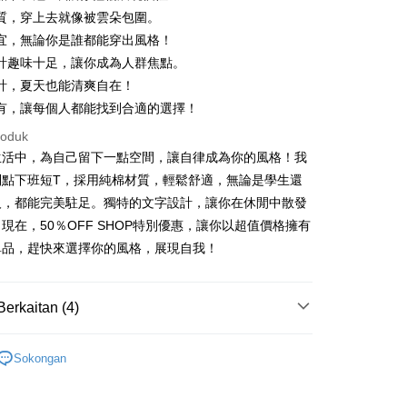
質，穿上去就像被雲朵包圍。
宜，無論你是誰都能穿出風格！
計趣味十足，讓你成為人群焦點。
計，夏天也能清爽自在！
t
有，讓每個人都能找到合適的選擇！
y
roduk
生活中，為自己留下一點空間，讓自律成為你的風格！我
到點下班短T，採用純棉材質，輕鬆舒適，無論是學生還
ter
人，都能完美駐足。獨特的文字設計，讓你在休閒中散發
現在，50％OFF SHOP特別優惠，讓你以超值價格擁有
nggunaan untuk OP Pay Later]
單品，趕快來選擇你的風格，展現自我！
an ini disediakan oleh Taiwan Mobile dan tersedia untuk
Taiwan Mobile tanpa memerlukan permohonan tambahan.
Mengenai Perkhidmatan AFTEE Beli Sekarang Bayar
an ATM
Berkaitan (4)
memilih OP Pay Later sebagai kaedah pembayaran, sistem
 memilih AFTEE sebagai kaedah pembayaran, mesej
rahkan anda secara automatik ke proses transaksi OP Pay
n AFTEE akan muncul.
pas pesanan dibuat. Anda perlu mengesahkan nombor telefon
ER
SODAWATER-所有短袖T
oleh meneruskan pembayaran selepas pengesahan SMS.
Penghantaran
 anda, memilih bilangan ansuran, dan menetapkan tarikh
Sokongan
ayaran diperlukan apabila pesanan disahkan. Produk akan
TEE
ayaran. Transaksi akan dianggap selesai setelah
e alamat yang ditetapkan.
付款
n disahkan.
h pesanan disahkan, anda akan menerima SMS pembayaran
TEE
sanan