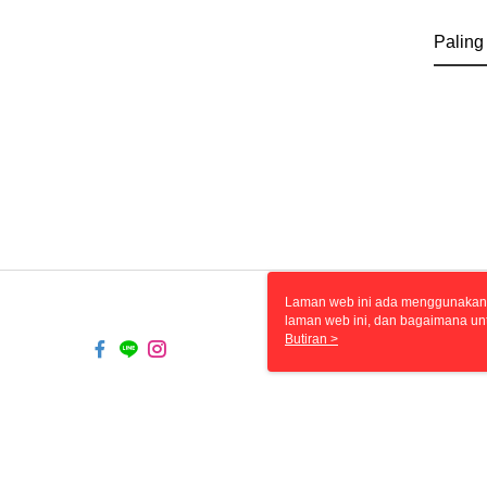
Paling
Laman web ini ada menggunakan k
laman web ini, dan bagaimana un
komputer anda, sila rujuk penera
Butiran >
ingin mengetahui secara terperin
komputer anda. Jika anda tidak m