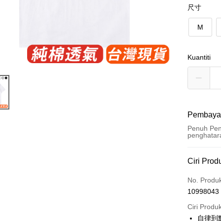
尺寸
M
Kuantiti
Pembaya
Penuh Pen
penghatar
Kaedah 
Ciri Prod
Kad Kredi
No. Produ
10998043
Pengambil
Ciri Produ
LINE Pay
自律到