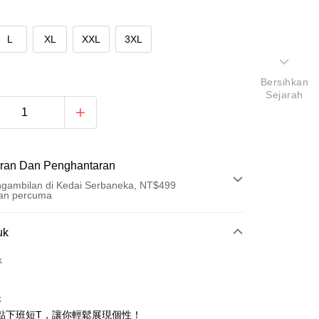
L
XL
XXL
3XL
Bersihkan
Sejarah
ran Dan Penghantaran
gambilan di Kedai Serbaneka, NT$499
an percuma
Pembayaran
uk
t (Bayaran Penuh)
k
an di Kedai Serbaneka
k
點下班短T，讓你輕鬆展現個性！