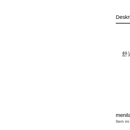
Deskr
舒
menila
Item ini