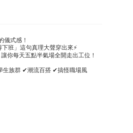
hli aplikasi akan menerima pemberitahuan tolak aplikasi
 yang diluluskan, tempoh ansuran yang tersedia, dan yuran
ER
有梗文字TEE
家取貨
akan adalah tertakluk kepada maklumat yang dinyatakan
ayaran diperlukan apabila anda menerima produk. Sila buat
man pengesahan transaksi seterusnya.
n di empat kedai serbaneka utama, ATM atau perbankan
sanan
ian dengan SMS pembayaran atau pemberitahuan tolak
aksi tidak disahkan dalam masa 30 minit selepas pesanan
FTEE.
付款
au jika permohonan gagal dalam proses semakan, pesanan
alkan secara automatik. Jika permohonan gagal pada
anan | Penghantaran percuma untuk pesanan
 perhatian bahawa tempoh pembayaran adalah 14 hari. Walau
的儀式感！
"semakan manual", ini bermakna kriteria pemarkahan sistem
un, bagi mereka yang telah memuat turun Aplikasi AFTEE
au lebih
得下班」這句真理大聲穿出來⚡
nuhi; butiran penilaian khusus tidak akan didedahkan.
tar sebagai ahli AFTEE boleh menikmati tempoh
，讓你每天五點半氣場全開走出工位！
n sehingga 45 hari.
11取貨
embayaran]
anan | Penghantaran percuma untuk pesanan
mbayaran dikira dari masa kedai meminta pembayaran anda,
✔學生族群 ✔潮流百搭 ✔搞怪職場風
 ansuran melalui OP Pay Later akan dibilkan secara
engan bilangan hari yang boleh dilanjutkan oleh AFTEE.
au lebih
 dan tidak termasuk dalam bil telekom anda. SMS peringatan
h melanjutkan tempoh pembayaran anda sebelum anda
 akan dihantar selepas kitaran bil bulanan.
pesanan. Walau bagaimanapun, tiada jaminan bahawa anda
erima pesanan anda semasa tempoh pembayaran (cth.:
anan | Penghantaran percuma untuk pesanan
ngakses bil melalui pautan dalam SMS, anda boleh
apesanan atau produk yang mungkin mengambil masa yang
kan pembayaran anda melalui salah satu saluran berikut:
 untuk dihantar). Oleh itu, anda dikehendaki membuat
au lebih
dai serbaneka, kedai runcit Taiwan Mobile, pemindahan bank,
n kepada AFTEE dalam tempoh sama ada anda menerima
tau iPASS MONEY.
ing]
katan Pembayaran
yang diperakui untuk pengguna kali pertama boleh sehingga
n ini disediakan oleh Taiwan Mobile Co., Ltd. (“Syarikat”),
 Amaun diperakui sebenar yang diluluskan akan