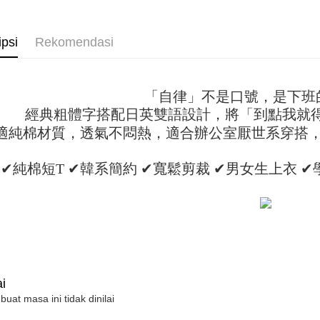
manakala a
Had kredit
AFTEE.
SODAWAT
付款 後全
yang diken
5. Tiada b
pada hala
ipsi
Rekomendasi
pembayara
NT$45/pe
dalam tal
Jika trans
aplikasi A
7-11取貨
dibuat, at
akan dibat
NT$45/pes
Sila ambil
「自律」不是口號，是下班
peringkat 
bagaimanap
NT$499 at
經典粗體字搭配日英雙語設計，將「到點我就
tidak dipe
dan mendaf
適純棉材質，透氣不悶熱，適合辦公室厭世系穿搭
pembayara
付款 後7-
[Arahan P
NT$45/pes
Tempoh pe
✔純棉短T ✔韓系簡約 ✔寬鬆剪裁 ✔男女生上衣 
Pembayaran
ditambah d
NT$499 at
berasingan
Anda bole
pembayaran
menerima 
宅配
boleh men
NT$70/pes
Selepas me
produk pr
menyelesai
lebih lama
NT$499 at
kod bar ke
pembayara
JKOPay, a
pesanan.
i
[Nota Pent
Kedua, Se
 buat masa ini tidak dinilai
1. Jumlah 
Perkhidmata
NT$10,000.