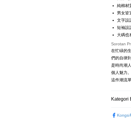
純棉材
Apple Pay
男女皆
JKOPAY
文字設
短袖設
Easy Walle
大碼也
Google Pa
Sorotan P
Plus PAY
在忙碌的
們的自律
OP Pay La
是時尚潮
Deskripsi
個人魅力。
[Terma Pe
AFTEE
這件潮流
Perkhidmat
Deskripsi
pengguna 
Pertama, 
Pemindah
Kemudian
Kategori 
Jika anda 
1. Dengan
akan menga
pengesaha
Later sele
SODAWAT
2. Anda b
Pilihan 
mudah alih
Kongsi
3. Tiada b
男裝
短
akhir pemb
dihantar k
全家取貨
pembayara
4. Setela
女裝
短
NT$45/pe