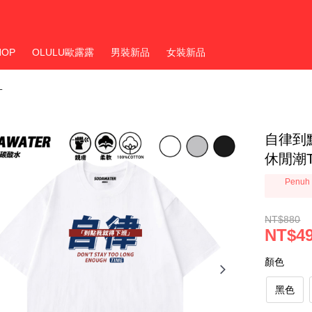
HOP
OLULU歐露露
男裝新品
女裝新品
T
自律到
休閒潮
Penuh 
NT$880
NT$4
顏色
黑色