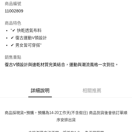
商品編號
超商取貨付款
11002809
LINE Pay
商品特色
Apple Pay
"✔ 快乾透氣布料
✔ 復古運動V領設計
街口支付
✔ 男女皆可穿搭"
悠遊付
銷售重點
Google Pay
復古V領設計與速乾材質完美結合，運動與潮流風格一次到位。
全盈+PAY
大哥付你分期
詳細說明
相關推薦
相關說明
【大哥付你分期使用說明】
AFTEE先享後付
1.本服務由台灣大哥大提供，台灣大哥大用戶可立即使用無須另外申請。
2.付款方式選擇「大哥付你分期」，訂單成立後會自動跳轉到大哥付的交易
相關說明
商品採現貨+預購，預購為14-20工作天(不含假日) 商品到貨後會依訂單順
流程，驗證手機門號後，選擇欲分期的期數、繳款截止日，確認付款後即完
【關於「AFTEE先享後付」】
成交易。
ATM付款
序安排出貨
AFTEE先享後付是「在收到商品之後才付款」的支付方式。 讓您購物簡單
3.實際核准額度、可分期數及費用金額請依後續交易確認頁面所載為準。
便利好安心！
4.訂單成立30分鐘內，如未前往確認交易或遇審核未通過，訂單將自動取
１．簡單：不需註冊會員、不需綁卡、不需儲值。