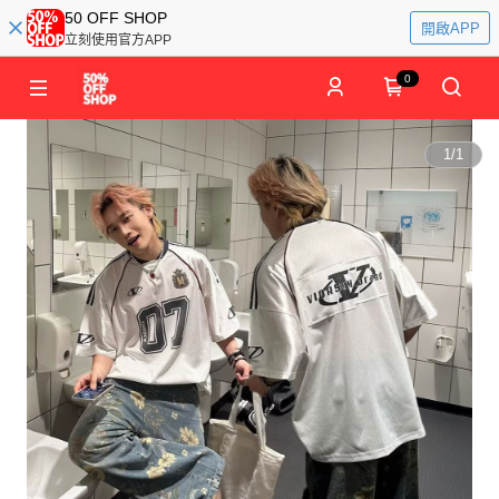
50 OFF SHOP
開啟APP
立刻使用官方APP
0
1
/
1