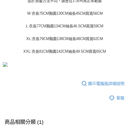
由於測量方法不同，誤差在1-3cm為正常範圍
運送方式
消。如遇「轉專審核」未通過狀況，表示未達大哥付你分期系統評分，恕無
２．便利：只要手機號碼，簡訊認證，即可結帳。
法說明評估內容。
３．安心：先確認商品／服務後，再付款。
全家取貨付款
【繳款方式說明】
M:衣長75CM胸圍130CM袖長45CM肩寬56CM
1.分期款項不併入電信帳單，「大哥付你分期」於每月結算日後寄送繳費提
每筆NT$45
【「AFTEE先享後付」結帳流程】
醒簡訊。
１．於結帳方式選擇「AFTEE先享後付」後，將跳轉至「AFTEE先享後付」
L:衣長77CM胸圍134CM袖長46.5CM肩寬59CM
2.透過簡訊連結打開帳單後，可選擇「超商條碼／台灣大直營門市／銀行轉
付款 後全家取貨
結帳頁面，進行簡訊認證並確認金額後，即可完成結帳。
帳／街口支付／iPASS MONEY」等通路繳費。
２．訂單成立數日內，您將收到繳費通知簡訊。
每筆NT$45
XL:衣長79CM胸圍138CM袖長48CM肩寬62CM
３．收到繳費通知簡訊後14天內，點擊此簡訊中的連結，可透過四大超商／
【注意事項】
ATM／網路銀行／等多元方式進行付款，方視為交易完成。
7-11取貨付款
1.本服務係由「台灣大哥大股份有限公司」（以下簡稱本公司）所提供，讓
※ 請注意：結帳手續完成當下不需立刻繳費，但若您需要取消訂單，請聯絡
XXL:衣長81CM胸圍142CM袖長49.5CM肩寬65CM
用戶於交易時，得透過本服務購買商品或服務，並由商店將買賣／分期付款
每筆NT$45，滿NT$499(含以上)免運費
購買商品的店家。未經商家同意取消之訂單仍視為有效，需透過AFTEE先享
買賣價金債權讓與本公司後，依約使用本公司帳單繳交帳款。
後付繳納相關費用。
2.基於同意付款使用「大哥付你分期」之契約關係目的，商店將以您的個人
付款 後7-11取貨
※ 交易是否成功請以「AFTEE先享後付 」之結帳頁面顯示為準，若有關於
資料（包含姓名、電話或地址）提供予台灣大哥大進項蒐集、處理及利用，
是否繳費成功／繳費後需取消欲退款等相關疑問，請聯繫「AFTEE先享後付
每筆NT$45，滿NT$499(含以上)免運費
由本公司與您本人進行分期帳單所需資料之確認、核對及更正。
客戶支援中心」
https://netprotections.freshdesk.com/support/home
3.完整用戶服務條款，請詳閱以下連結：
https://oppay.tw/userRule
顯示電腦版詳細說明
宅配
【注意事項】
１．透過由恩沛科技股份有限公司提供之「AFTEE先享後付」服務完成之交
每筆NT$70，滿NT$499(含以上)免運費
客服
易，需依本服務之必要範圍內提供個人資料，並將交易相關給付款項請求債
權轉讓予恩沛科技股份有限公司。
２．關於個人資料處理事宜，請瀏覽以下網址：
https://aftee.tw/terms/#terms3
３．未成年的使用者請事先徵得法定代理人或監護人之同意方可使用
商品相關分類 (1)
「AFTEE先享後付」，若未經同意申辦者引起之損失，本公司不負相關責