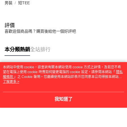
任。
男裝
短TEE
４．使用「AFTEE先享後付」時，將依據個別帳號之用戶狀況，依本公司即
時審查核予不同之上限額度；若仍有額度不足之情形，本公司將視審查結果
請求用戶進行身份認證。
５．嚴禁一人註冊多個帳號或使用他人資訊註冊。若發現惡意使用之情形，
評價
恩沛科技股份有限公司將有權停止該用戶之使用額度並採取法律行動。
喜歡這個商品嗎？購買後給他一個好評吧
本分類熱銷
全站排行
本網站中使用 cookie，欲查詢有關本網站使用 cookie 方式之詳情，及若您不希
熱門標籤
望在電腦上使用 cookie 時應如何變更電腦的 cookie 設定，請參閱本網站「
隱私
權條款
」之 Cookie 聲明。您繼續使用本網站即表示您同意本公司得按本網站使
用條款之 Cookie 聲明使用 cookie。
了解更多 >
我知道了