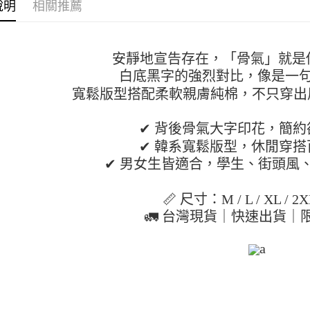
付」結帳
說明
相關推薦
帳／街口支
付款 後全
２．訂單
３．收到繳
每筆NT$4
【注意事
／ATM／
1.本服務
※ 請注意
安靜地宣告存在，「骨氣」就是
7-11取貨
用戶於交
絡購買商品
款買賣價
白底黑字的強烈對比，像是一句
先享後付
每筆NT$4
2.基於同
※ 交易是
寬鬆版型搭配柔軟親膚純棉，不只穿出
資料（包
是否繳費成
付款 後7-
用，由本
付客戶支
每筆NT$4
3.完整用
✔ 背後骨氣大字印花，簡約
【注意事
✔ 韓系寬鬆版型，休閒穿搭
宅配
１．透過由
✔ 男女生皆適合，學生、街頭風
交易，需
每筆NT$7
求債權轉
２．關於
📏 尺寸：M / L / XL / 2X
https://aft
３．未成
🚛 台灣現貨｜快速出貨｜
「AFTE
任。
a
４．使用「
即時審查
結果請求
５．嚴禁
形，恩沛