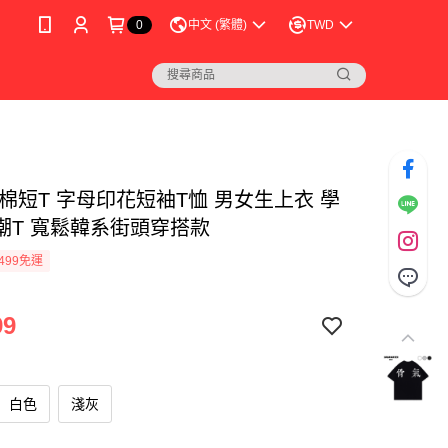
0
中文 (繁體)
TWD
純棉短T 字母印花短袖T恤 男女生上衣 學
潮T 寬鬆韓系街頭穿搭款
499免運
99
白色
淺灰