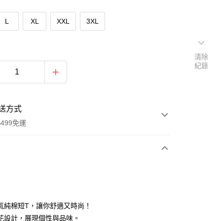
L
XL
XXL
3XL
清除
紀錄
送方式
499免運
次付款
付款
氣純棉短T，讓你舒適又時尚！
花設計，展現個性與品味。