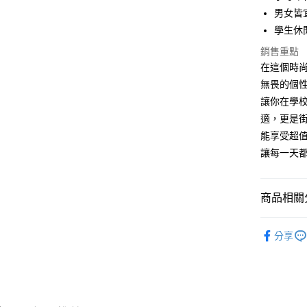
Apple Pay
男女皆
街口支付
學生休
悠遊付
銷售重點
在這個時
Google Pa
無畏的個
全盈+PAY
讓你在學
適，更是街
大哥付你
能享受超
相關說明
讓每一天
【大哥付
AFTEE先
1.本服務
2.付款方
相關說明
流程，驗
【關於「A
商品相關分
ATM付款
完成交易
AFTEE
3.實際核
便利好安
SODAWAT
4.訂單成
１．簡單
分享
消。如遇
２．便利
SODAWAT
運送方式
無法說明
３．安心
【繳款方
全家取貨
1.分期款
【「AFT
醒簡訊。
每筆NT$4
１．於結帳
2.透過簡