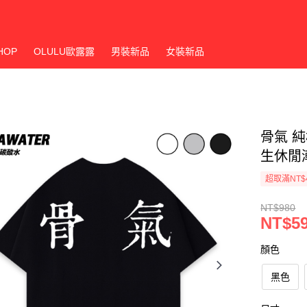
HOP
OLULU歐露露
男裝新品
女裝新品
骨氣 
生休閒
超取滿NT$
NT$980
NT$5
顏色
黑色