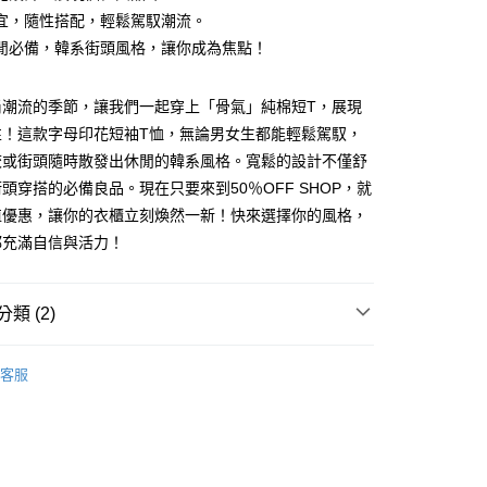
宜，隨性搭配，輕鬆駕馭潮流。
閒必備，韓系街頭風格，讓你成為焦點！
尚潮流的季節，讓我們一起穿上「骨氣」純棉短T，展現
y
性！這款字母印花短袖T恤，無論男女生都能輕鬆駕馭，
校或街頭隨時散發出休閒的韓系風格。寬鬆的設計不僅舒
頭穿搭的必備良品。現在只要來到50％OFF SHOP，就
分期
值優惠，讓你的衣櫃立刻煥然一新！快來選擇你的風格，
都充滿自信與活力！
你分期使用說明】
享後付
由台灣大哥大提供，台灣大哥大用戶可立即使用無須另外申請。
式選擇「大哥付你分期」，訂單成立後會自動跳轉到大哥付的交易
證手機門號後，選擇欲分期的期數、繳款截止日，確認付款後即
FTEE先享後付」】
類 (2)
。
先享後付是「在收到商品之後才付款」的支付方式。 讓您購物簡單
准額度、可分期數及費用金額請依後續交易確認頁面所載為準。
心！
ER
SODAWATER-所有短袖T
立30分鐘內，如未前往確認交易或遇審核未通過，訂單將自動取
：不需註冊會員、不需綁卡、不需儲值。
客服
「轉專審核」未通過狀況，表示未達大哥付你分期系統評分，恕
：只要手機號碼，簡訊認證，即可結帳。
ER
有梗文字TEE
評估內容。
：先確認商品／服務後，再付款。
式說明】
付款
項不併入電信帳單，「大哥付你分期」於每月結算日後寄送繳費提
EE先享後付」結帳流程】
5
方式選擇「AFTEE先享後付」後，將跳轉至「AFTEE先享後
訊連結打開帳單後，可選擇「超商條碼／台灣大直營門市／銀行轉