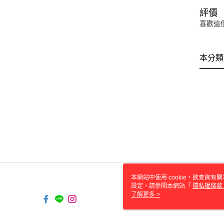
評價
喜歡這
本分類
本網站中使用 cookie，欲查詢有關
設定，請參閱本網站「
隱私權條款
使用 cookie。
了解更多 >