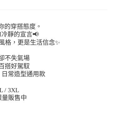
頁面，進行簡訊認證並確認金額後，即可完成結帳。
付／iPASS MONEY」等通路繳費。
家取貨
成立數日內，您將收到繳費通知簡訊。
費通知簡訊後14天內，點擊此簡訊中的連結，可透過四大超商
5
項】
網路銀行／等多元方式進行付款，方視為交易完成。
係由「台灣大哥大股份有限公司」（以下簡稱本公司）所提供，讓
：結帳手續完成當下不需立刻繳費，但若您需要取消訂單，請聯
你的穿搭態度。
付款
易時，得透過本服務購買商品或服務，並由商店將買賣／分期付
的店家。未經商家同意取消之訂單仍視為有效，需透過AFTEE
金債權讓與本公司後，依約使用本公司帳單繳交帳款。
冷靜的宣言📢
繳納相關費用。
5，滿NT$499(含以上)免運費
意付款使用「大哥付你分期」之契約關係目的，商店將以您的個人
否成功請以「AFTEE先享後付 」之結帳頁面顯示為準，若有關於
風格，更是生活信念✨
含姓名、電話或地址）提供予台灣大哥大進項蒐集、處理及利
功／繳費後需取消欲退款等相關疑問，請聯繫「AFTEE先享後
11取貨
公司與您本人進行分期帳單所需資料之確認、核對及更正。
援中心」
https://netprotections.freshdesk.com/support/home
5，滿NT$499(含以上)免運費
戶服務條款，請詳閱以下連結：
https://oppay.tw/userRule
卻不失氣場
項】
百搭好駕馭
恩沛科技股份有限公司提供之「AFTEE先享後付」服務完成之
、日常造型通用款
依本服務之必要範圍內提供個人資料，並將交易相關給付款項請
0，滿NT$499(含以上)免運費
讓予恩沛科技股份有限公司。
個人資料處理事宜，請瀏覽以下網址：
L / 3XL
ee.tw/terms/#terms3
年的使用者請事先徵得法定代理人或監護人之同意方可使用
限量販售中
E先享後付」，若未經同意申辦者引起之損失，本公司不負相關責
AFTEE先享後付」時，將依據個別帳號之用戶狀況，依本公司
核予不同之上限額度；若仍有額度不足之情形，本公司將視審查
用戶進行身份認證。
一人註冊多個帳號或使用他人資訊註冊。若發現惡意使用之情
科技股份有限公司將有權停止該用戶之使用額度並採取法律行