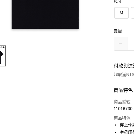
尺寸
M
數量
付款與運
超取滿NT$
付款方式
商品特色
信用卡一
商品編號
11016730
超商取貨
商品特色
LINE Pay
穿上骨
字母印